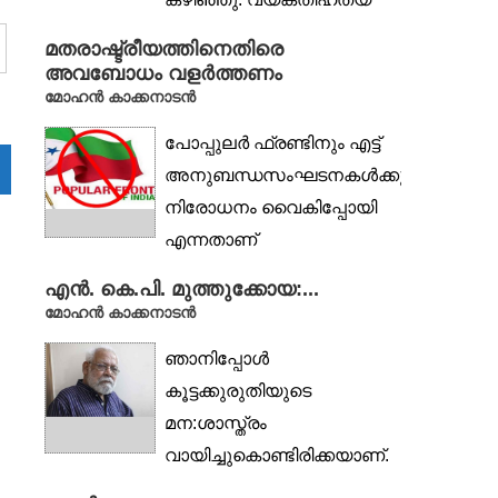
നടത്താനും
മതരാഷ്ട്രീയത്തിനെതിരെ
അധികാരത്തിലെത്താനുമുള്ള...
അവബോധം വളർത്തണം
മോഹൻ കാക്കനാടൻ
പോപ്പുലർ ഫ്രണ്ടിനും എട്ട്
അനുബന്ധസംഘടനകൾക്കുമുള്ള
നിരോധനം വൈകിപ്പോയി
എന്നതാണ്
നിഷ്പക്ഷമതികളായ
എൻ. കെ.പി. മുത്തുക്കോയ:...
ജനങ്ങളുടെ അഭിപ്രായം.
മോഹൻ കാക്കനാടൻ
ജനാധിപത്യത്തിന്റെ...
ഞാനിപ്പോൾ
കൂട്ടക്കുരുതിയുടെ
മന:ശാസ്ത്രം
വായിച്ചുകൊണ്ടിരിക്കയാണ്.
അതിലേക്ക് എത്തിച്ചേരുന്നത്