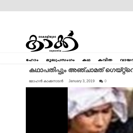
Skip
to
content
Mumbai Kaakka
Kairali's Kaakka
ഹോം
മുഖപ്രസംഗം
കഥ
കവിത
വായ
കഥാപതിപ്പും അഞ്ചാമത് ഗെയ്റ്റ്‌വെ ല
മോഹൻ കാക്കനാടൻ
January 3, 2019
0