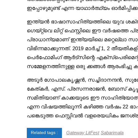
ഇപ്പോഴുമുണ്ട് എന്ന യാഥാർത്ഥ്യം ഓർമിപ്പിക
ഇന്ത്യൻ ഭാഷാസാഹിത്യത്തിലെ യുവ ശക്തി
ഗെയ്റ്റ്‌വെ ലിറ്റ് ഫെസ്റ്റിലെ ഈ വർഷത്
പ്രാധാന്യമാണ് ഇന്ത്യയിലെ മറ്റെല്ലാ സാഹ
വിഭിന്നമാക്കുന്നത്. 2019 മാർച്ച് 1, 2 
പെർഫോമിംഗ് ആർട്‌സിന്റെ എക്‌സ്‌പെരിമ
സമ്മേളനത്തിനുള്ള ഒരു ക്കങ്ങൾ ആരംഭിച്ചു ക
അടൂർ ഗോപാലകൃഷ്ണൻ, സച്ചിദാനന്ദൻ, സുബോധ്
കേത്കർ, എസ്. പ്രസന്നരാജൻ, ബോസ് കൃഷ്ണമ
സമിതിയാണ് കാക്കയുടെ ഈ സാഹിത്യോത്സവത
എന്ന വിഷയത്തിലൂന്നി കഴിഞ്ഞ വർഷം 22 ഭാ
പങ്കെടുത്ത ഫെസ്റ്റിവൽ വളരെയധികം ജനശ്രദ്
Gateway LitFest
Sabarimala
Related tags :