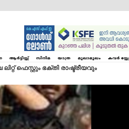
ന
ആര്‍ട്ടിസ്റ്റ്
സിനിമ
യാത്ര
മുഖാമുഖം
കവർ സ്റ്റ
ിറ്റ് ഫെസ്റ്റും ഭക്തി രാഷ്ട്രീയവും