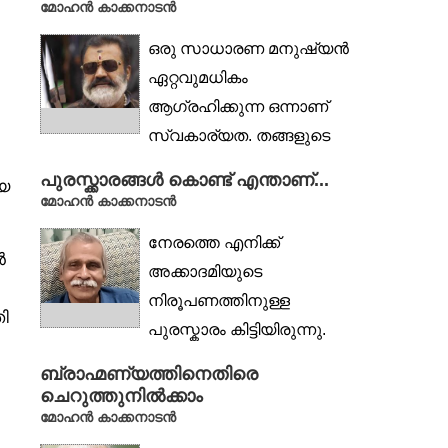
മോഹൻ കാക്കനാടൻ
ആവശ്യകതയിലേക്കാണ്
ഒരു സാധാരണ മനുഷ്യൻ
വിരൽ...
ഏറ്റവുമധികം
ആഗ്രഹിക്കുന്ന ഒന്നാണ്
സ്വകാര്യത. തങ്ങളുടെ
ജീവിതത്തിൽ മൗനം
പുരസ്ക്കാരങ്ങൾ കൊണ്ട് എന്താണ്...
യ
പാലിക്കേണ്ട...
മോഹൻ കാക്കനാടൻ
നേരത്തെ എനിക്ക്
ൻ
അക്കാദമിയുടെ
നിരൂപണത്തിനുള്ള
ി
പുരസ്കാരം കിട്ടിയിരുന്നു.
ഞാൻ ഭയന്നു, കവിയും
ബ്രാഹ്മണ്യത്തിനെതിരെ
ഉപന്യാസകാരനും
ചെറുത്തുനിൽക്കാം
നോവലിസ്റ്റുമായ...
മോഹൻ കാക്കനാടൻ