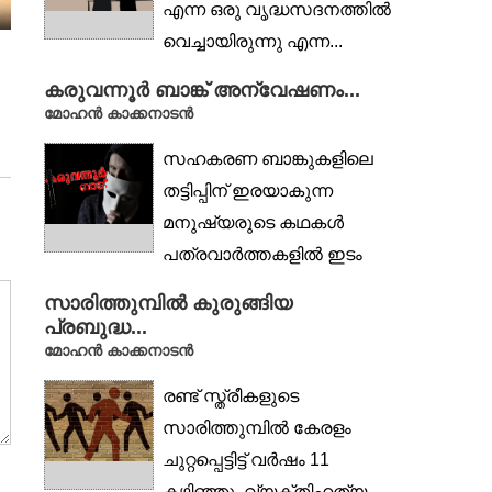
MUKHAPRASANGAM
MUKHAPRASANGAM
എന്ന ഒരു വൃദ്ധസദനത്തിൽ
വെച്ചായിരുന്നു എന്ന...
ജലസാക്ഷരതയും സംരക്ഷണവും
ജെ. ഡെയുടെ കൊലപ
ഉയർത്തുന്ന ചോദ്യങ്
കരുവന്നൂർ ബാങ്ക് അന്വേഷണം...
മോഹൻ കാക്കനാടൻ
സഹകരണ ബാങ്കുകളിലെ
തട്ടിപ്പിന് ഇരയാകുന്ന
മനുഷ്യരുടെ കഥകൾ
പത്രവാർത്തകളിൽ ഇടം
പിടിച്ചു തുടങ്ങിയിട്ട്
സാരിത്തുമ്പിൽ കുരുങ്ങിയ
കാലമേറെയായി....
പ്രബുദ്ധ...
മോഹൻ കാക്കനാടൻ
രണ്ട് സ്ത്രീകളുടെ
സാരിത്തുമ്പിൽ കേരളം
ചുറ്റപ്പെട്ടിട്ട് വർഷം 11
കഴിഞ്ഞു. വ്യക്തിഹത്യ