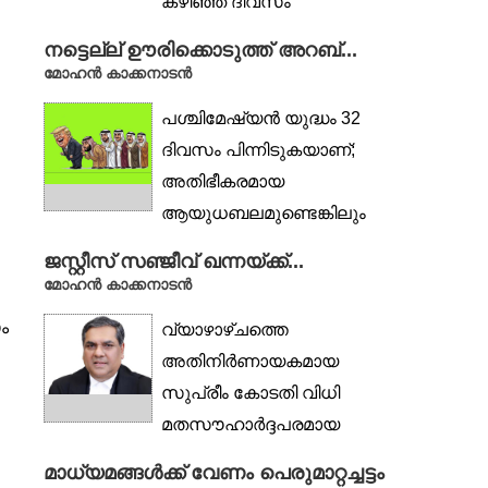
കഴിഞ്ഞ ദിവസം
സഹോദരിയുടെ
നട്ടെല്ല് ഊരിക്കൊടുത്ത് അറബ്...
മൃതദേഹാവശിഷ്ടങ്ങൾ
മോഹൻ കാക്കനാടൻ
കുഴിച്ചെടുത്ത് ബാങ്കിലേക്ക്...
പശ്ചിമേഷ്യൻ യുദ്ധം 32
ദിവസം പിന്നിടുകയാണ്;
അതിഭീകരമായ
ആയുധബലമുണ്ടെങ്കിലും
യുദ്ധം ജയിക്കാൻ അത്
ജസ്റ്റീസ് സഞ്ജീവ് ഖന്നയ്ക്ക്...
മാത്രം...
മോഹൻ കാക്കനാടൻ
ം
വ്യാഴാഴ്ചത്തെ
അതിനിർണായകമായ
സുപ്രീം കോടതി വിധി
മതസൗഹാർദ്ദപരമായ
ഒരന്തരീക്ഷം രാജ്യത്ത്
മാധ്യമങ്ങൾക്ക് വേണം പെരുമാറ്റച്ചട്ടം
നിലനിൽക്കേണ്ടതിന്റെ