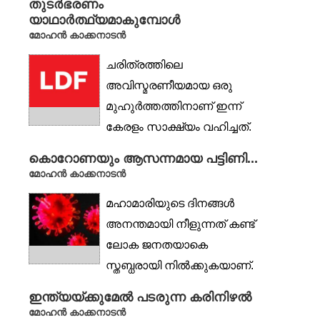
തുടർഭരണം
വളരെ നീണ്ട ഒരു പ്രോസസ്സ്
യാഥാർത്ഥ്യമാകുമ്പോൾ
ആണെന്നാണ്...
മോഹൻ കാക്കനാടൻ
ചരിത്രത്തിലെ
അവിസ്മരണീയമായ ഒരു
മുഹുർത്തത്തിനാണ് ഇന്ന്
കേരളം സാക്ഷ്യം വഹിച്ചത്.
എപ്പോഴും ജാഗരൂകരായ
കൊറോണയും ആസന്നമായ പട്ടിണി...
ഒരു...
മോഹൻ കാക്കനാടൻ
മഹാമാരിയുടെ ദിനങ്ങൾ
അനന്തമായി നീളുന്നത് കണ്ട്
ലോക ജനതയാകെ
സ്തബ്ധരായി നിൽക്കുകയാണ്.
ഒരു സൂക്ഷ്മ...
ഇന്ത്യയ്ക്കുമേൽ പടരുന്ന കരിനിഴൽ
മോഹൻ കാക്കനാടൻ