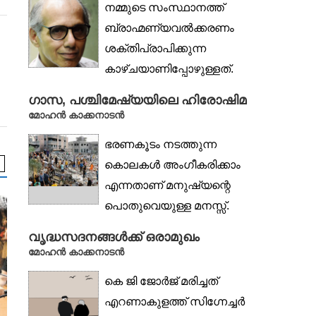
നമ്മുടെ സംസ്ഥാനത്ത്
ബ്രാഹ്മണ്യവൽക്കരണം
ശക്തിപ്രാപിക്കുന്ന
കാഴ്ചയാണിപ്പോഴുള്ളത്.
മർദ്ദിത ജാതിക്കാർ സ്ഥാപിച്ച
ഗാസ, പശ്ചിമേഷ്യയിലെ ഹിരോഷിമ
ക്ഷേത്രങ്ങളിൽ അവർ
മോഹൻ കാക്കനാടൻ
തന്നെ ...
ഭരണകൂടം നടത്തുന്ന
കൊലകൾ അംഗീകരിക്കാം
എന്നതാണ് മനുഷ്യന്റെ
പൊതുവെയുള്ള മനസ്സ്.
അത്
വൃദ്ധസദനങ്ങൾക്ക് ഒരാമുഖം
തൂക്കിക്കൊലയായാലും,
മോഹൻ കാക്കനാടൻ
നക്സലുകളെയായാലും...
കെ ജി ജോർജ് മരിച്ചത്
എറണാകുളത്ത് സിഗ്നേച്ചർ