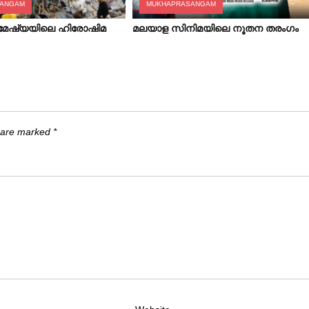
SANGAM
MUKHAPRASANGAM
ിമേഷ്യയിലെ ഹിരോഷിമ
മലയാള സിനിമയിലെ നൂതന തരംഗം
s are marked
*