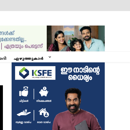
ോറി
എഴുത്തുകാർ