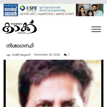
Skip
to
content
Mumbai Kaakka
Kairali's Kaakka
നിശാഗന്ധി
എം. രാജീവ്‌കുമാർ
November 26, 2020
0