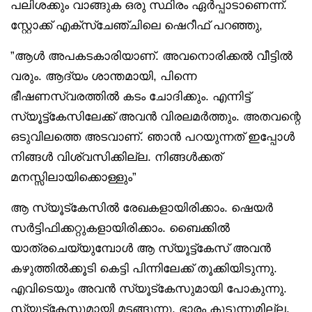
പലിശക്കും വാങ്ങുക ഒരു സ്ഥിരം ഏർപ്പാടാണെന്ന്.
സ്റ്റോക്ക് എക്‌സ്‌ചേഞ്ചിലെ ഷെറീഫ് പറഞ്ഞു,
”ആൾ അപകടകാരിയാണ്. അവനൊരിക്കൽ വീട്ടിൽ
വരും. ആദ്യം ശാന്തമായി, പിന്നെ
ഭീഷണസ്വരത്തിൽ കടം ചോദിക്കും. എന്നിട്ട്
സ്യൂട്ട്‌കേസിലേക്ക് അവൻ വിരലമർത്തും. അതവന്റെ
ഒടുവിലത്തെ അടവാണ്. ഞാൻ പറയുന്നത് ഇപ്പോൾ
നിങ്ങൾ വിശ്വസിക്കില്ല. നിങ്ങൾക്കത്
മനസ്സിലായിക്കൊള്ളും”
ആ സ്യൂട്‌കേസിൽ രേഖകളായിരിക്കാം. ഷെയർ
സർട്ടിഫിക്കറ്റുകളായിരിക്കാം. ബൈക്കിൽ
യാത്രചെയ്യുമ്പോൾ ആ സ്യൂട്ട്‌കേസ് അവൻ
കഴുത്തിൽക്കൂടി കെട്ടി പിന്നിലേക്ക് തൂക്കിയിടുന്നു.
എവിടെയും അവൻ സ്യൂട്‌കേസുമായി പോകുന്നു.
സ്യൂട്‌കേസുമായി മടങ്ങുന്നു. ഭാരം കൂടുന്നുമില്ല,