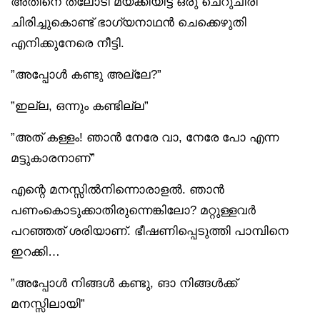
അതിനെ തലോടി മയക്കിയിട്ട് ഒരു ചെറുചിരി
ചിരിച്ചുകൊണ്ട് ഭാഗ്യനാഥൻ ചെക്കെഴുതി
എനിക്കുനേരെ നീട്ടി.
”അപ്പോൾ കണ്ടു അല്ലേ?”
”ഇല്ല, ഒന്നും കണ്ടില്ല”
”അത് കള്ളം! ഞാൻ നേരേ വാ, നേരേ പോ എന്ന
മട്ടുകാരനാണ്”
എന്റെ മനസ്സിൽനിന്നൊരാളൽ. ഞാൻ
പണംകൊടുക്കാതിരുന്നെങ്കിലോ? മറ്റുള്ളവർ
പറഞ്ഞത് ശരിയാണ്. ഭീഷണിപ്പെടുത്തി പാമ്പിനെ
ഇറക്കി…
”അപ്പോൾ നിങ്ങൾ കണ്ടു, ങാ നിങ്ങൾക്ക്
മനസ്സിലായി”