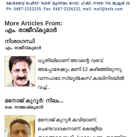
More Articles From:
എം. രാജീവ്‌കുമാർ
നിശാഗന്ധി
എം. രാജീവ്‌കുമാർ
ധൃതിയിലാണ് അവന്റെ വരവ്.
അപ്പോഴേക്കും മണി 12 കഴിഞ്ഞിരുന്നു.
വന്നപാടേ സ്യൂട്‌കേസ് കാലിനിടയിൽ
വച്ച്...
മനോജ് കുറൂർ: നിലം...
കെ. രാജേഷ്‌കുമാർ
മനോജ് കുറൂർ കവിയാണ്,
ചെണ്ടവാദകനാണ്. കേരളീയ