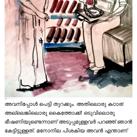
അവനിപ്പോൾ പെട്ടി തുറക്കും. അതിലൊരു കഠാര!
അല്ലെങ്കിലൊരു കൈത്തോക്ക്! ഒടുവിലൊരു
ഭീഷണിയുണ്ടെന്നാണ് അടുപ്പമുള്ളവർ പറഞ്ഞ് ഞാൻ
കേട്ടിട്ടുള്ളത്. മനോനില പിശകിയ അവൻ എന്താണ്