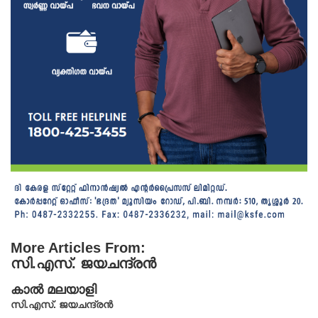
More Articles From:
സി.എസ്. ജയചന്ദ്രൻ
കാൽ മലയാളി
സി.എസ്. ജയചന്ദ്രൻ