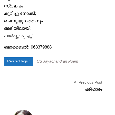
സ്വല്പം
കുഴിച്ചു നോക്കി;
ചെമ്പുയുഗത്തിനും
അടിയിലായി;
പാർപ്പുറപ്പിച്ചു!
മൊബൈൽ: 963379888
CS Jayachandran
Poem
Related tags :
Previous Post
പരിഹാരം