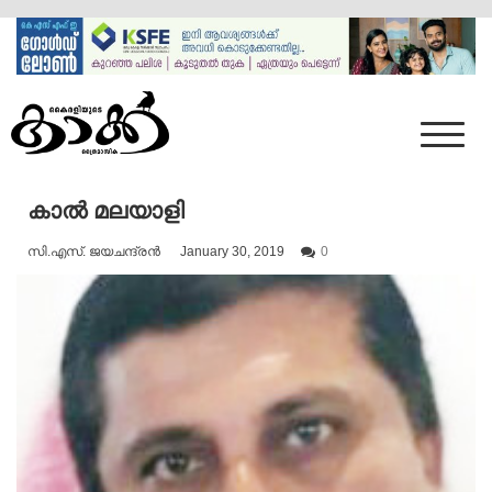
Skip
to
content
Mumbai Kaakka
Kairali's Kaakka
കാൽ മലയാളി
സി.എസ്. ജയചന്ദ്രൻ
January 30, 2019
0