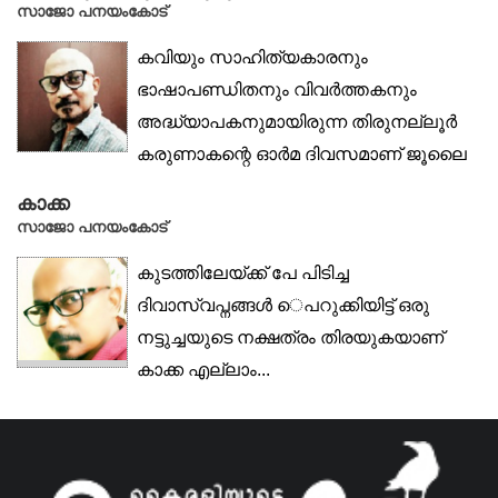
സാജോ പനയംകോട്
കവിയും സാഹിത്യകാരനും
ഭാഷാപണ്ഡിതനും വിവർത്തകനും
അദ്ധ്യാപകനുമായിരുന്ന തിരുനല്ലൂർ
കരുണാകന്റെ ഓർമ ദിവസമാണ് ജൂലൈ
5....
കാക്ക
സാജോ പനയംകോട്
കുടത്തിലേയ്ക്ക് പേ പിടിച്ച
ദിവാസ്വപ്നങ്ങൾ െപറുക്കിയിട്ട് ഒരു
നട്ടുച്ചയുടെ നക്ഷത്രം തിരയുകയാണ്
കാക്ക എല്ലാം...