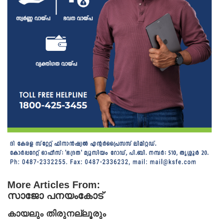
More Articles From:
സാജോ പനയംകോട്
കായലും തിരുനല്ലൂരും