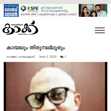
Skip
to
content
Mumbai Kaakka
Kairali's Kaakka
കായലും തിരുനല്ലൂരും
സാജോ പനയംകോട്
June 2, 2020
0