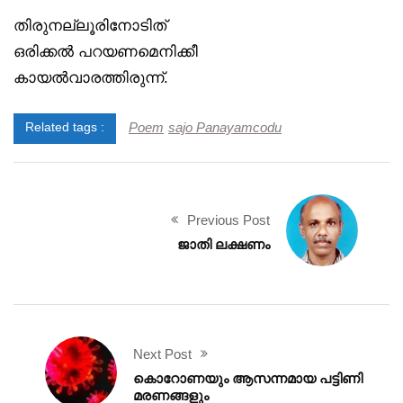
തിരുനല്ലൂരിനോടിത്
ഒരിക്കൽ പറയണമെനിക്കീ
കായൽവാരത്തിരുന്ന്.
Poem
sajo Panayamcodu
Related tags :
Previous Post
ജാതി ലക്ഷണം
Next Post
കൊറോണയും ആസന്നമായ പട്ടിണി
മരണങ്ങളും