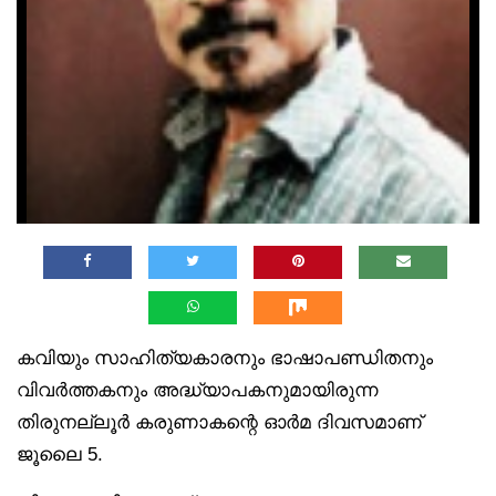
കവിയും സാഹിത്യകാരനും ഭാഷാപണ്ഡിതനും
വിവർത്തകനും അദ്ധ്യാപകനുമായിരുന്ന
തിരുനല്ലൂർ കരുണാകന്റെ ഓർമ ദിവസമാണ്
ജൂലൈ 5.