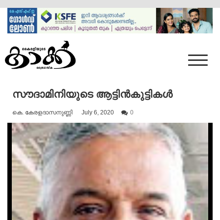
Skip
to
content
Mumbai Kaakka
Kairali's Kaakka
സൗദാമിനിയുടെ ആട്ടിൻകുട്ടികൾ
കെ. കേരളദാസനുണ്ണി
July 6, 2020
0