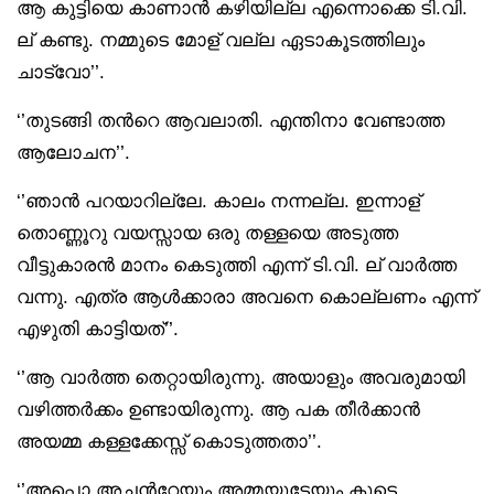
ആ കുട്ടിയെ കാണാൻ കഴിയില്ല എന്നൊക്കെ ടി.വി.
ല് കണ്ടു. നമ്മുടെ മോള് വല്ല ഏടാകൂടത്തിലും
ചാട്വോ’’.
‘’തുടങ്ങി തൻറെ ആവലാതി. എന്തിനാ വേണ്ടാത്ത
ആലോചന’’.
‘’ഞാൻ പറയാറില്ലേ. കാലം നന്നല്ല. ഇന്നാള്
തൊണ്ണൂറു വയസ്സായ ഒരു തള്ളയെ അടുത്ത
വീട്ടുകാരൻ മാനം കെടുത്തി എന്ന് ടി.വി. ല് വാർത്ത
വന്നു. എത്ര ആൾക്കാരാ അവനെ കൊല്ലണം എന്ന്
എഴുതി കാട്ടിയത്’’.
‘’ആ വാർത്ത തെറ്റായിരുന്നു. അയാളും അവരുമായി
വഴിത്തർക്കം ഉണ്ടായിരുന്നു. ആ പക തീർക്കാൻ
അയമ്മ കള്ളക്കേസ്സ് കൊടുത്തതാ’’.
‘’അപ്പൊ അച്ഛൻറേയും അമ്മയുടേയും കൂടെ