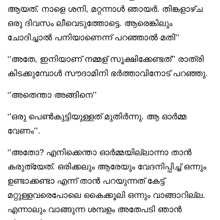
ആയത്. നാളെ ശനി, മറ്റന്നാൾ ഞായർ. തിങ്കളാഴ്ച
ഒരു ദിവസം ലീവെടുത്തോട്ടെ. ആരെങ്കിലും
ചോദിച്ചാൽ പനിയാണെന്ന് പറഞ്ഞാൽ മതി’’
‘’അതേ, ഇനിയാണ് നമ്മള് സൂക്ഷിക്കേണ്ടത്’’ രാത്രി
കിടക്കുമ്പോൾ സൗദാമിനി ഭർത്താവിനോട് പറഞ്ഞു.
‘’അതെന്താ അങ്ങിനെ’’
‘’ഒരു പെൺകുട്ടിയുള്ളത് മുതിർന്നു. ആ ഓർമ്മ
വേണം’’.
‘’അതോ? എനിക്കെന്താ ഓർമ്മയില്ലാന്നാ താൻ
കരുത്യേത്. ഒരിക്കലും ആരേയും വേദനിപ്പിച്ച് ഒന്നും
ഉണ്ടാക്കണ്ടാ എന്ന് താൻ പറയുന്നത് കേട്ട്
മറ്റുള്ളവരെപോലെ കൈക്കൂലി ഒന്നും വാങ്ങാറില്ല.
എന്നാലും വാങ്ങുന്ന ശമ്പളം അതേപടി ഞാൻ