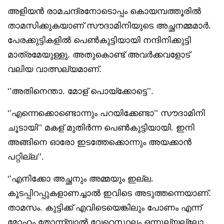
അളിയൻ രാമചന്ദ്രനോടൊപ്പം കൊയമ്പത്തൂരിൽ
താമസിക്കുകയാണ് സൗദാമിനിയുടെ അച്ഛനമ്മമാർ.
പേരക്കുട്ടികളിൽ പെൺകുട്ടിയായി നന്ദിനിക്കുട്ടി
മാത്രമേയുള്ളു. അതുകൊണ്ട് അവർക്കവളോട്
വലിയ വാത്സല്യമാണ്.
‘’അതിനെന്താ. മോള് പൊയ്ക്കോട്ടെ’’.
‘’എന്നെക്കൊണ്ടൊന്നും പറയിക്കേണ്ടാ’’ സൗദാമിനി
ചൂടായി’’ മകള് മുതിർന്ന പെൺകുട്ടിയായി. ഇനി
അങ്ങിനെ ഓരോ ഇടത്തേക്കൊന്നും അയക്കാൻ
പറ്റില്ല’’.
‘’എനിക്കോ അച്ഛനും അമ്മയും ഇല്ല.
കൂടപ്പിറപ്പുകളാണച്ചാൽ ഇവിടെ അടുത്തന്നെയാണ്.
താമസം. കുട്ടിക്ക് എവിടെയെങ്കിലും പോണം എന്ന്
മോഹം തോന്ന്യാൽ വേറെസ്ഥലം ഒന്നൂല്യല്ലോ.