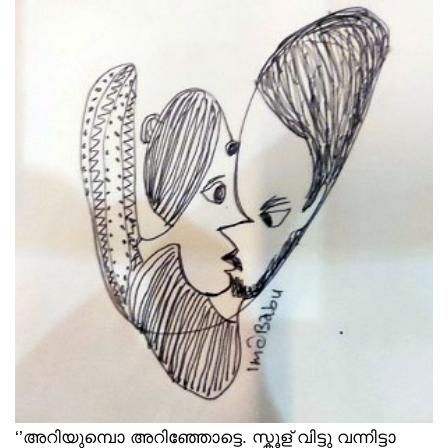
‘’അറിയുമ്പൊ അറിഞ്ഞോട്ടെ. സ്കൂള് വിട്ടു വന്നിട്ടാ