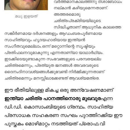
വർത്തമാനകാലത്തിനു ദിശാബോധം
നല്കാൻ കഴിയുമെന്നതാണ്.
അത്തരമൊരു
മധു ഇളയത്
ചരിത്രപ്രക്രിയയിലൂടെ
സിദ്ധിച്ചതാണ് ആധുനിക കാലത്തെ
സങ്കീർണമായ ദർശനങ്ങളും ആഡംബരപൂർണമായ
സാഹിത്യവും ഹൃദയഹാരിയായ ഇന്ത്യൻ
സംഗീതവുമെല്ലാം.ഒന്ന് മറ്റൊന്നിന്റെ സൃഷ്ടിയും
പ്രതിഫലനവുമാകുന്നു എന്നതാണ്യാ യാഥാർഥ്യം.
ഇടക്കിടെയുണ്ടാകുന്ന സംഭവങ്ങളുടെ പരമ്പരയല്ല
ചരിത്രമെന്നും, പ്രത്യുത ജനങ്ങൾ അവരവരുടെ
ദൈനംദിനാവശ്യങ്ങൾക്കുവേണ്ടി നിർമ്മിക്കുന്നതാണ്
ചരിത്രമെന്നും മനസ്സിലാക്കേണ്ടത് ആവശ്യമത്രെ.
ഈ രീതിയിലുള്ള മികച്ച ഒരു അന്വേഷണമാണ്
ഇന്ത്യാ ചരിത്ര പഠനത്തിനൊരു മുഖവുര
എന്ന
ഡി.ഡി. കൊസാംബിയുടെ ഗ്രന്ഥം. സാഹിത്യ
പ്രസാധക സഹകരണ സംഘം പുറത്തിറക്കിയ ഈ
പുസ്തകം മൊഴിമാറ്റം നടത്തിയത് പ്രൊഫ.വി