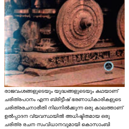
രാജവംശങ്ങളുടെയും യുദ്ധങ്ങളുടെയും കഥയാണ്
ചരിത്രപഠനം എന്ന ബ്രിട്ടീഷ് ഭരണാധികാരികളുടെ
ചരിത്രരചനാരീതി നിലനിൽക്കുന്ന ഒരു കാലത്താണ്
ഉൽപ്പാദന വ്യവസ്ഥയിൽ അധിഷ്ടിതമായ ഒരു
ചരിത്ര രചന സംവിധാനവുമായി കൊസാംബി