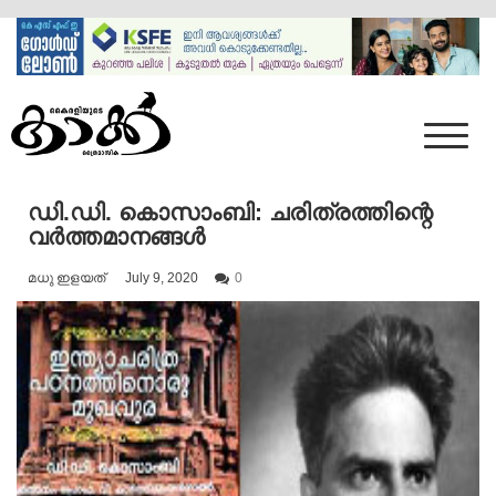
Skip
to
content
Mumbai Kaakka
Kairali's Kaakka
ഡി.ഡി. കൊസാംബി: ചരിത്രത്തിന്റെ
വർത്തമാനങ്ങൾ
മധു ഇളയത്
July 9, 2020
0