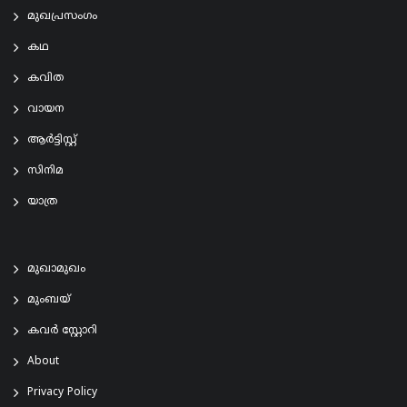
മുഖപ്രസംഗം
കഥ
കവിത
വായന
ആര്‍ട്ടിസ്റ്റ്
സിനിമ
യാത്ര
മുഖാമുഖം
മുംബയ്
കവർ സ്റ്റോറി
About
Privacy Policy