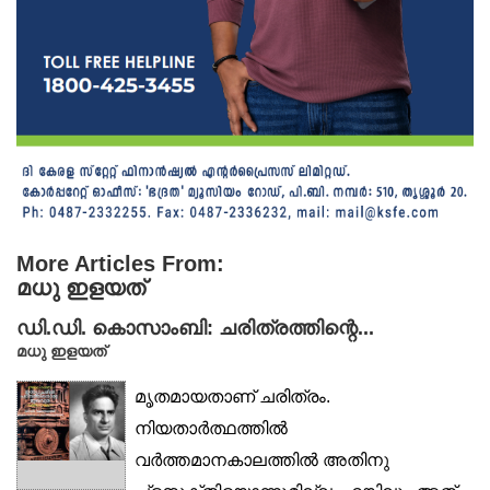
More Articles From:
മധു ഇളയത്
ഡി.ഡി. കൊസാംബി: ചരിത്രത്തിന്റെ...
മധു ഇളയത്
മൃതമായതാണ് ചരിത്രം.
നിയതാർത്ഥത്തിൽ
വർത്തമാനകാലത്തിൽ അതിനു