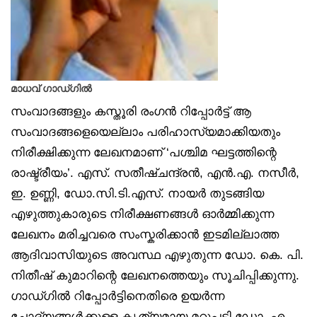
മാധവ് ഗാഡ്ഗില്‍
സംവാദങ്ങളും കസ്തൂരി രംഗന്‍ റിപ്പോര്‍ട്ട് ആ
സംവാദങ്ങളെയെല്ലാം പരിഹാസ്യമാക്കിയതും
നിരീക്ഷിക്കുന്ന ലേഖനമാണ് ‘പശ്ചിമ ഘട്ടത്തിന്റെ
രാഷ്ട്രീയം’. എസ്. സതീഷ്‌ചന്ദ്രന്‍, എന്‍.എ. നസീര്‍,
ഇ. ഉണ്ണി, ഡോ.സി.ടി.എസ്. നായര്‍ തുടങ്ങിയ
എഴുത്തുകാരുടെ നിരീക്ഷണങ്ങള്‍ ഓര്‍മ്മിക്കുന്ന
ലേഖനം മരിച്ചവരെ സംസ്കരിക്കാന്‍ ഇടമില്ലാത്ത
ആദിവാസിയുടെ അവസ്ഥ എഴുതുന്ന ഡോ. കെ. പി.
നിതീഷ് കുമാറിന്റെ ലേഖനത്തെയും സൂചിപ്പിക്കുന്നു.
ഗാഡ്ഗില്‍ റിപ്പോര്‍ട്ടിനെതിരെ ഉയര്‍ന്ന
ചോദ്യങ്ങള്‍ക്കുള്ള കൃത്യമായ മറുപടി ഡോ. എ.