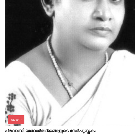
വായന
പ്രവാസി യാഥാർത്ഥ്യങ്ങളുടെ നേർപുസ്തകം