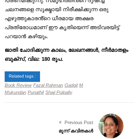
പരിണമിക്കുന്നു. സമൂഹത്തിൻ്റെ ദുഷിച്ച
ചലനങ്ങളെ സൂക്ഷ്മായി നിരീക്ഷിക്കുന്ന ഒരു
എഴുത്തുകാരൻ്റെ ധീരമായ അക്ഷര
പ്രതിരോധമാണ് ഈ കൃതിയെന്ന് അടിവരയിട്ട്
പറയാൻ കഴിയും.
ജാതി ചോദിക്കുന്ന കാലം, ലേഖനങ്ങൾ, നീർമാതളം
ബുക്‌സ്, വില: 180 രൂപ.
Related tags :
Book Review
Fazal Rahman
Gadgil
M
Mukundan
Punathil
Shaji Pulpally
Previous Post
മൂന്ന് കവിതകൾ