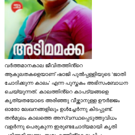
വർത്തമാനകാല ജീവിതത്തിൻ്റെ
ആകുലതകളെയാണ് ഷാജി പുൽപ്പള്ളിയുടെ ‘ജാതി
ചോദിക്കുന്ന കാലം’ എന്ന പുസ്തകം അഭിസംബോധന
ചെയ്യുന്നത്. കാലത്തിൻ്റെ കാപട്യങ്ങളെ
കൃത്യതയോടെ അരിഞ്ഞു വീഴ്ത്താനുള്ള ഊർജ്ജം
ഓരോ ലേഖനങ്ങളിലും ഉൾച്ചേർന്നു കിടപ്പുണ്ട്.
തൻമൂലം കാലത്തെ അസ്വസ്ഥപ്പെടുത്തുവിധം
വളർന്നു പെരുകുന്ന ഇരുണ്ടചോദ്യമായി കൃതി