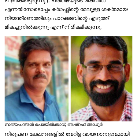
പിളര്‍ക്കപ്പെടുന്നു’), പ്രതിഭയുടെ മികവില്‍
എന്നതിനോടൊപ്പം ക്രാഫ്റ്റിന്റെ മേലുള്ള ശക്തമായ
നിയന്ത്രണത്തിലും പാറക്കടവിന്റെ എഴുത്ത്
മികച്ചുനില്‍ക്കുന്നു എന്ന് നിരീക്ഷിക്കുന്നു.
സത്യചന്ദ്രൻ പൊയിൽക്കാവ്, അഷ്‌റഫ് അഡൂർ
നിരൂപണ ലേഖനങ്ങളില്‍ വേറിട്ട വായനാനുഭവമായി