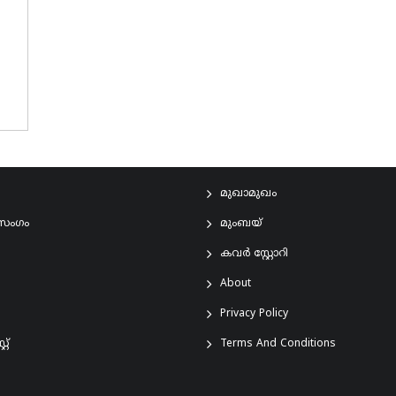
മുഖാമുഖം
രസംഗം
മുംബയ്
കവർ സ്റ്റോറി
About
Privacy Policy
്റ്
Terms And Conditions