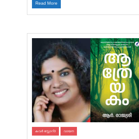
Read More
കവർ സ്റ്റോറി3
വായന