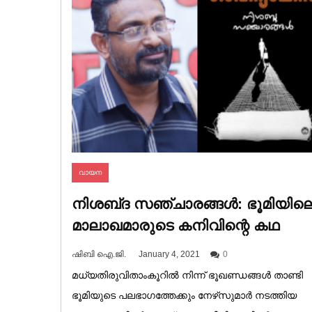
വായന
നിശബ്‌ദ സഞ്ചാരങ്ങൾ: ഭൂമിയില
മാലാഖമാരുടെ കനിവിന്റെ കഥ
ഷിബി ഐ.ജി.
January 4, 2021
0
മധ്യതിരുവിതാംകൂറിൽ നിന്ന് ഭൂഖണ്ഡങ്ങൾ താണ്ടി
ഭൂമിയുടെ പലഭാഗത്തേക്കും നേഴ്‌സുമാർ നടത്തിയ