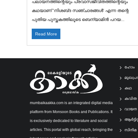
പലായനത്തിന്റെയും പ്രവാസജീവിതത്തിന്റെയും
കഥയാണ് 'നിശബ്‌ദ സഞ്ചാരങ്ങൾ' എന്ന തന്റെ
പുതിയ പുസ്തകത്തിലൂടെ ബെന്യാമിൻ പറയ...
Read More
ഹോം
മുഖപ്
കഥ
കവിത
mumbaikaakka.com is an integrated digital media
വായന
platform from Monsoon Books and Publications. It
ആര്‍ട്ടിസ്റ
is exclusively dedicated to literature and social
articles. This portal with global reach, bringing the
സിനിമ