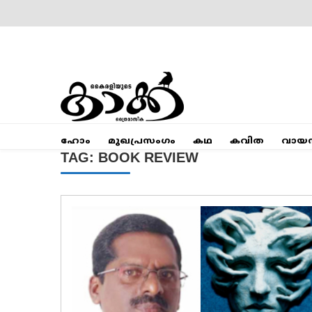
Skip
to
content
Mumbai Kaakka
Kairali's Kaakka
ഹോം
മുഖപ്രസംഗം
കഥ
കവിത
വായ
TAG:
BOOK REVIEW