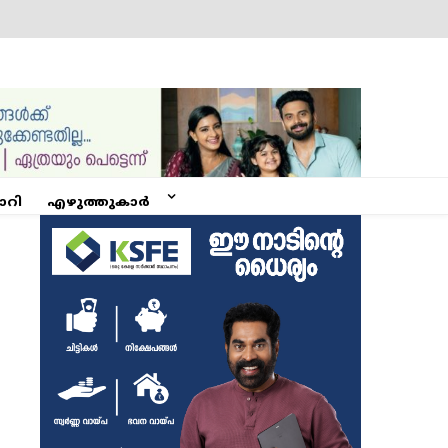
ോറി
എഴുത്തുകാർ