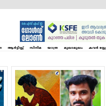
ന
ആര്‍ട്ടിസ്റ്റ്
സിനിമ
യാത്ര
മുഖാമുഖം
കവർ സ്റ്റ