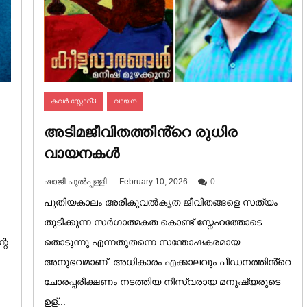
കവർ സ്റ്റോറി3
വായന
അടിമജീവിതത്തിൻ്റെ രുധിര
വായനകൾ
ഷാജി പുൽപ്പള്ളി
February 10, 2026
0
പുതിയകാലം അരികുവൽകൃത ജീവിതങ്ങളെ സത്യം
തുടിക്കുന്ന സർഗാത്മകത കൊണ്ട് സ്നേഹത്തോടെ
റെ
തൊടുന്നു എന്നതുതന്നെ സന്തോഷകരമായ
അനുഭവമാണ്. അധികാരം എക്കാലവും പീഡനത്തിൻ്റെ
ചോരപ്പരീക്ഷണം നടത്തിയ നിസ്വരായ മനുഷ്യരുടെ
ഉള്...