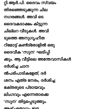
റ്റി.ആർ.പി. ദൈവം സ്വയം
തിരഞ്ഞെടുക്കുന്ന ചില
നഗരങ്ങൾ. അവി ടെ
ദൈവകടാക്ഷം കിട്ടുന്ന
ചില്ലറ വീടുകൾ. അവി
ടുത്തെ അനുഗൃഹീത
റിമോട്ട് കൺട്രോളിൽ ഒരു
ദൈവീക ‘സുന’ ഘടിപ്പി
ക്കും. ആ വീട്ടിലെ അന്തേവാസികൾ
ദർശിച്ച ചാന
ൽപരിപാടികളേത്, ദർ
ശനം എത്ര നേരം, ദർശിച്ച
ഭക്തരുടെ പ്രായവും
ലിംഗവും എന്നെതാക്കെ
‘സുന’ തിട്ടപ്പെടുത്തും.
ആഴ്ചതോറും ഈ