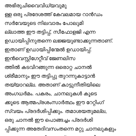
അഭിരുചിവൈവിധ്യവുമു
ള്ള ഒരു പ്രദേശത്ത് കേവലമായ റാൻഡം
സർവേയുടെ നിലവാരം പോലുമി
ല്ലാത്ത ഈ തട്ടിപ്പ്, സീഫോളജി എന്ന
ഉഡായിപ്പിനുതന്നെ ലജ്ജയുണ്ടാക്കുന്നതാണ്.
ഇതാണ് ഉഡായിപ്പിന്മേൽ ഉഡായിപ്പ്.
ഇൻവെസ്റ്റിഗേറ്റീവ് ജേണലിസ
ത്തിൽ കടവിറങ്ങുന്ന ഒരൊറ്റ ചാനൽ
ശ്രീമാനും ഈ തട്ടിപ്പു തുറന്നുകാട്ടാൻ
തയ്യാറല്ല. അതാണ് കാട്ടുനീതിയിലെ
അംഗധർമം. പകരം, ചാനലുകൾ കൂടെ
ക്കൂടെ ആത്മപ്രശംസാർത്ഥം ഈ റേറ്റിംഗ്
സ്വയം പ്രദർശിപ്പിക്കും. തമാശയതുമല്ല,
ഒരു ചാനൽ ഈ പൊങ്ങച്ചം പ്രദർശി
പ്പിക്കുന്ന അതേദിവസംതന്നെ മറ്റു ചാനലുകളും