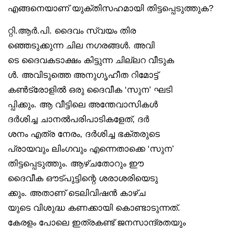
എങ്ങനെയാണ് യുക്തിസഹമായി തിട്ടപ്പെടുത്തുക?
റ്റി.ആർ.പി. ദൈവം സ്വയം തിര
ഞ്ഞെടുക്കുന്ന ചില നഗരങ്ങൾ. അവി
ടെ ദൈവകടാക്ഷം കിട്ടുന്ന ചില്ലറ വീടുക
ൾ. അവിടുത്തെ അനുഗൃഹീത റിമോട്ട്
കൺട്രോളിൽ ഒരു ദൈവീക ‘സുന’ ഘടി
പ്പിക്കും. ആ വീട്ടിലെ അന്തേവാസികൾ
ദർശിച്ച ചാനൽപരിപാടികളേത്, ദർ
ശനം എത്ര നേരം, ദർശിച്ച ഭക്തരുടെ
പ്രായവും ലിംഗവും എന്നെതാക്കെ ‘സുന’
തിട്ടപ്പെടുത്തും. ആഴ്ചതോറും ഈ
ദൈവീക ഔട്പുട്ടിന്റെ ശരാശരിയെടു
ക്കും. അതാണ് ടെലിവിഷൻ കാഴ്ച
യുടെ വിശുദ്ധ കണക്കായി കൊണ്ടാടുന്നത്.
കേരളം പോലെ ഇത്രകണ്ട് ജനസാന്ദ്രതയും