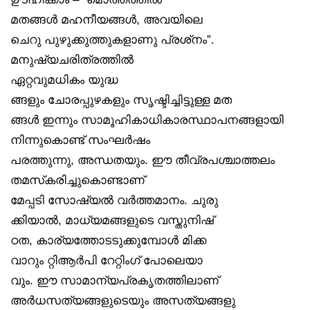
മതങ്ങൾ മഹനീയങ്ങൾ, അവയിലെ
ചെറു പുഴുക്കുത്തുകളാണു പ്രശ്‌നം”.
മനുഷ്യചരിത്രത്തിൽ
ഏറ്റവുമധികം യുദ്ധ
ങ്ങളും ചോരപ്പുഴകളും സൃഷ്ടിച്ചിട്ടുള്ള മത
ങ്ങൾ ഇന്നും സാമൂഹികാധികാരസ്ഥാപനങ്ങളായി
നിന്നുകൊണ്ട് സംഘർഷം
പരത്തുന്നു, അന്ധതയും. ഈ തീവ്രപശ്ചാത്തലം
തമസ്‌കരിച്ചുകൊണ്ടാണ്
മേപ്പടി സോഷ്യൽ വർത്തമാനം. ചുരു
ക്കിയാൽ, മാധ്യമങ്ങളുടെ വസ്തുനിഷ്
ഠത, കാര്യത്തോടടുക്കുമ്പോൾ മിക്ക
വാറും റ്റിആർപി റേറ്റിംഗ് പോലെയാ
വും. ഈ സാമാന്യപ്രകൃതത്തിലാണ്
അർധസത്യങ്ങളുടെയും അസത്യങ്ങളു