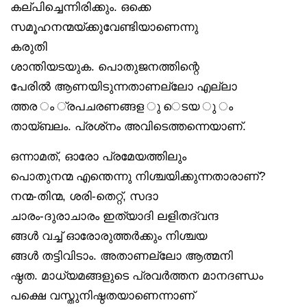
കല്പിച്ചെന്നിരിക്കും. ഒക്കെ
സമൂഹനന്മയ്ക്കുവേണ്ടിയാണെന്നു
കരുതി
ശാന്തിയടയുക. പൊതുജനത്തിന്റെ
പേരിൽ ആണയിടുന്നതാണല്ലോ എല്ലാ
ത്തര ം ്രപചരണങ്ങള ു െടയ ു ം
തായ്ബലം. പ്രശ്‌നം അവിടെത്തന്നെയാണ്.
ഒന്നാമത്, ഓരോ പ്രമേയത്തിലും
പൊതുനന്മ എന്തെന്നു നിശ്ചയിക്കുന്നതാരാണ്?
നന്മ-തിന്മ, ശരി-തെറ്റ്, സദാ
ചാരം-ദുരാചാരം ഇത്യാദി ലളിതദ്വന്ദ
ങ്ങൾ വച്ച് ഓരോരുത്തർക്കും നിശ്ചയ
ങ്ങൾ തട്ടിവിടാം. അതാണല്ലോ ആത്മനി
ഷ്ഠത. മാധ്യമങ്ങളുടെ പ്രവർത്തന മാനദണ്ഡം
പക്ഷെ വസ്തുനിഷ്ഠതയാണെന്നാണ്