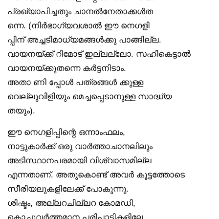
പ്രഖ്യാപിച്ചതും ചാനൽനേതാക്കൾത
ന്നെ. (നിർഭാഗ്യവശാൽ ഈ നെഗളി
പ്പിന് അച്ചടിമാധ്യമങ്ങൾക്കു പാങ്ങില്ല.
വായനയ്ക്ക് റിമോട് ഇല്ലല്ലോ. സഹികെട്ടാൽ
വായനയ്ക്കുതന്നെ കർട്ടനിടാം.
അതാ ണി പ്പോൾ പത്രങ്ങൾ ക്കുള്ള
വെല്ലുവിളിയും മെച്ചപ്പെടാനുള്ള സാദ്ധ്യ
തയും).
ഈ നെഗളിപ്പിന്റെ ഒന്നാംഫലം,
നാട്ടുകാർക്ക് ഒരു വാർത്താചാനലിലും
അടിസ്ഥാനപരമായി വിശ്വാസമില്ല
എന്നതാണ്. അതുകൊണ്ട് അവർ കൂട്ടത്തോടെ
സീരിയലുകളിലേക്ക് പോകുന്നു.
ശിഷ്ടം, അല്ലറചില്ലറ കോമഡി,
കൊച്ചുവർത്തമാന പരിപാടികളിലേ