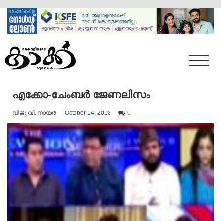
Skip
to
content
Mumbai Kaakka
Kairali's Kaakka
എക്കോ-ചേംബർ ജേണലിസം
വിജു വി. നായര്‍
October 14, 2018
0