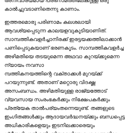
അനിവാര്യമായ പരിണാമത്തിലേക്കുള്ള ഒരു
കാൽച്ചുവടാണിതെന്നു കാണാം.
ഇത്തരമൊരു പരിണാമം കലശലായി
ആവശ്യപ്പെടുന്ന കാലയളവുകൂടിയാണിത്.
സാമ്പത്തികവളർച്ചാനിരക്ക് ഇരട്ടയക്കത്തിലാക്കാൻ
പണിപ്പെടുകയാണ് ഭരണകൂടം. സാമ്പത്തികവളർച്ച
അഴിമതിയെ തടയുമെന്ന അഥവാ കുറയ്ക്കുമെന്ന
ന്യായം നവസാ
മ്പത്തികനയത്തിന്റെ വക്താക്കൾ മുറയ്ക്ക്
പറയുന്നുണ്ട്. അതാണ് മറ്റൊരു വിദഗ്ദ്ധ
അസംബന്ധം. അഴിമതിയുള്ള രാജ്യത്തോട്
വ്യവസായ സംരംഭകർക്കും നിക്ഷേപകർക്കും
പ്രത്യേക താൽപര്യംതന്നെയുണ്ട്. തങ്ങളുടെ
ഇംഗിതങ്ങൾക്കും ആദായവർദ്ധനയ്ക്കും ബന്ധപ്പെട്ട
അധികാരികളെയും ഇടനിലക്കാരെയും