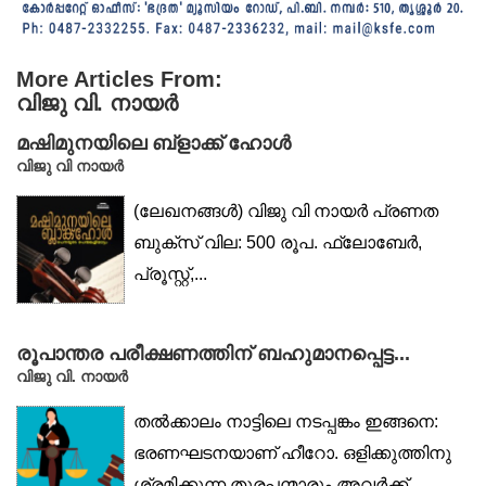
More Articles From:
വിജു വി. നായര്‍
മഷിമുനയിലെ ബ്ളാക്ക് ഹോൾ
വിജു വി നായർ
(ലേഖനങ്ങൾ) വിജു വി നായർ പ്രണത
ബുക്സ് വില: 500 രൂപ. ഫ്ലോബേർ,
പ്രൂസ്റ്റ്,...
രൂപാന്തര പരീക്ഷണത്തിന് ബഹുമാനപ്പെട്ട...
വിജു വി. നായര്‍
തൽക്കാലം നാട്ടിലെ നടപ്പങ്കം ഇങ്ങനെ:
ഭരണഘടനയാണ് ഹീറോ. ഒളിക്കുത്തിനു
ശ്രമിക്കുന്ന തുരപ്പന്മാരും അവർക്ക്