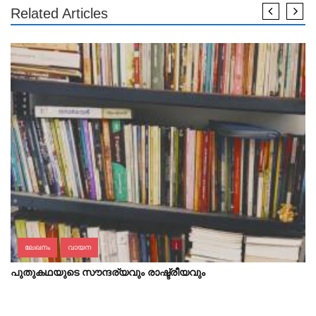
Related Articles
ലേഖനം
വായന
പുതുകഥയുടെ സൗന്ദര്യവും രാഷ്ട്രീയവും