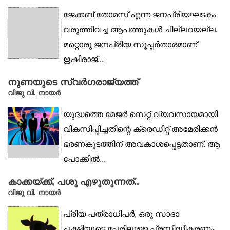
ജേക്കബ് തോമസ് എന്ന ജനപ്രിയഘടകം
വരുത്തിവച്ച ആപത്തുകൾ ചില്ലറയല്ല.
മറ്റൊരു ജനപ്രിയ സൂപ്പർതാരമാണ്
ഋഷിരാജ്...
നുണയുടെ സ്വർഗരാജ്യത്ത്
വിജു വി. നായര്‍
യുദ്ധത്തെ മേജർ സെറ്റ് വ്യവസായമായി
വികസിപ്പിച്ചതിന്റെ ക്രെഡിറ്റ് അമേരിക്കൻ
ഭരണകൂടത്തിന് അവകാശപ്പെട്ടതാണ്. ആ
പോക്കിൽ...
കാക്കയ്ക്ക്, പശു എഴുതുന്നത്..
വിജു വി. നായര്‍
പ്രിയ പത്രാധിപർ, ഒരു സാദാ
പക്ഷിയുടെ പേരിലുള്ള പ്രസിദ്ധീകരണം