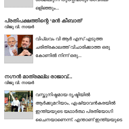
ഒളിഞ്ഞും...
പ്രതിപക്ഷത്തിന്റെ ‘മൻ കീബാത്’
വിജു വി. നായര്‍
വിപ്ലവം വി ആർ എസ് എടുത്ത
ചരിത്രകാലത്ത് വിചാരിക്കാത്ത ഒരു
കോണിൽ നിന്ന് ഒരു...
നഗ്നൻ മാത്രമല്ല രാജാവ്...
വിജു വി. നായര്‍
വസ്തുനിഷ്ഠമായ ദൃഷ്ടിയിൽ
ആർക്കുമറിയാം, ഏഷ്യാവൻകരയിൽ
ഇന്ത്യയുടെ യഥാർത്ഥ പ്രതിയോഗി
ചൈനയാണെന്ന്. എന്താണ് ഇന്ത്യയുടെ
ചീനാനയം?...