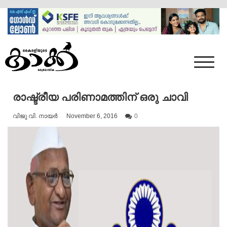
Skip
to
content
Mumbai Kaakka
Kairali's Kaakka
രാഷ്ട്രീയ പരിണാമത്തിന് ഒരു ചാവി
വിജു വി. നായര്‍
November 6, 2016
0