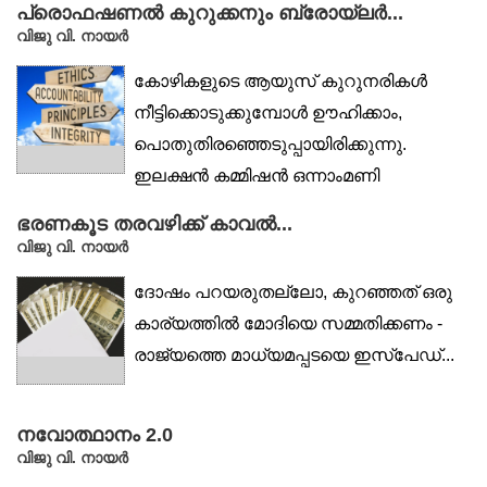
പ്രൊഫഷണൽ കുറുക്കനും ബ്രോയ്‌ലർ...
വിജു വി. നായര്‍
കോഴികളുടെ ആയുസ് കുറുനരികൾ
നീട്ടിക്കൊടുക്കുമ്പോൾ ഊഹിക്കാം,
പൊതുതിരഞ്ഞെടുപ്പായിരിക്കുന്നു.
ഇലക്ഷൻ കമ്മിഷൻ ഒന്നാംമണി
മുഴക്കുമ്പോൾ തുടങ്ങും,...
ഭരണകൂട തരവഴിക്ക് കാവൽ...
വിജു വി. നായര്‍
ദോഷം പറയരുതല്ലോ, കുറഞ്ഞത് ഒരു
കാര്യത്തിൽ മോദിയെ സമ്മതിക്കണം -
രാജ്യത്തെ മാധ്യമപ്പടയെ ഇസ്‌പേഡ്...
നവോത്ഥാനം 2.0
വിജു വി. നായര്‍