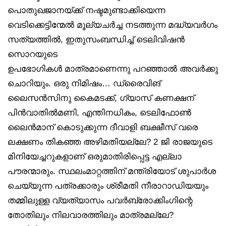
പൊതുഖജാനയ്ക്ക് നഷ്ടമുണ്ടാക്കിയെന്ന
വെടിക്കെട്ടിന്മേൽ മൂല്യചർച്ച നടത്തുന്ന മദ്ധ്യവർഗം
സത്യത്തിൽ, ഇതുസംബന്ധിച്ച് ടെലിവിഷൻ
സൊറയുടെ
ഉപഭോഗികൾ മാത്രമാണെന്നു പറഞ്ഞാൽ അവർക്കു
ചൊറിയും. ഒരു നിമിഷം… ഡ്രൈവിങ്
ലൈസൻസിനു കൈമടക്ക്, ഗ്യാസ് കണക്ഷന്
പിൻവാതിൽമണി, എന്തിനധികം, ടെലിഫോൺ
ലൈൻമാന് കൊടുക്കുന്ന ദീവാളി ബക്ഷീസ് വരെ
ലക്ഷണം തികഞ്ഞ അഴിമതിയല്ലേ? 2 ജി രാജയുടെ
മിനിയേച്ചറുകളാണ് ഒരുമാതിരിപ്പെട്ട എല്ലാ
പൗരന്മാരും. സ്ഥലംമാറ്റത്തിന് മന്ത്രിയോട് ശുപാർശ
ചെയ്യുന്ന പത്രക്കാരും ശ്രീമതി നീരാറാഡിയയും
തമ്മിലുള്ള വ്യത്യാസം പവർബ്രോക്കിംഗിന്റെ
തോതിലും നിലവാരത്തിലും മാത്രമല്ലേ?