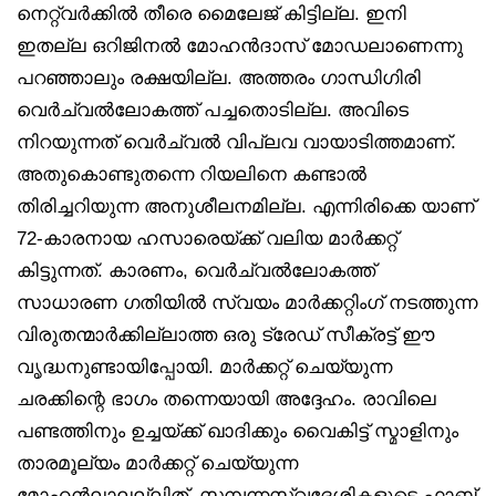
നെറ്റ്‌വർക്കിൽ തീരെ മൈലേജ് കിട്ടില്ല. ഇനി
ഇതല്ല ഒറിജിനൽ മോഹൻദാസ് മോഡലാണെന്നു
പറഞ്ഞാലും രക്ഷയില്ല. അത്തരം ഗാന്ധിഗിരി
വെർച്വൽലോകത്ത് പച്ചതൊടില്ല. അവിടെ
നിറയുന്നത് വെർച്വൽ വിപ്ലവ വായാടിത്തമാണ്.
അതുകൊണ്ടുതന്നെ റിയലിനെ കണ്ടാൽ
തിരിച്ചറിയുന്ന അനുശീലനമില്ല. എന്നിരിക്കെ യാണ്
72-കാരനായ ഹസാരെയ്ക്ക് വലിയ മാർക്കറ്റ്
കിട്ടുന്നത്. കാരണം, വെർച്വൽലോകത്ത്
സാധാരണ ഗതിയിൽ സ്വയം മാർക്കറ്റിംഗ് നടത്തുന്ന
വിരുതന്മാർക്കില്ലാത്ത ഒരു ട്രേഡ് സീക്രട്ട് ഈ
വൃദ്ധനുണ്ടായിപ്പോയി. മാർക്കറ്റ് ചെയ്യുന്ന
ചരക്കിന്റെ ഭാഗം തന്നെയായി അദ്ദേഹം. രാവിലെ
പണ്ടത്തിനും ഉച്ചയ്ക്ക് ഖാദിക്കും വൈകിട്ട് സ്മാളിനും
താരമൂല്യം മാർക്കറ്റ് ചെയ്യുന്ന
മോഹൻലാലല്ലിത്. സമ്പന്നസ്വദേശികളുടെ ഫാബ്