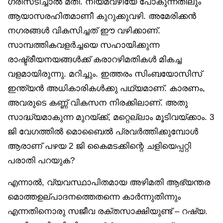
ഗ്രീസടിച്ചാൽ മതി. നിയമവഴിയേ പോകുന്നതിലും
ആയാസരഹിതമാണീ കുറുക്കുവഴി. അമേരിക്കൻ
നഗരങ്ങൾ വികസിച്ചത് ഈ വഴിക്കാണ്.
സാമ്പത്തികവളർച്ചയെ സഹായിക്കുന്ന
രാഷ്ട്രീയനയങ്ങൾക്ക് കരാറഴിമതികൾ മികച്ച
വളമായിരുന്നു. മറിച്ചും. ഇത്തരം സിംബയോസിസ്
ഇന്ത്യൻ അധികാരികൾക്കു പഥ്യമാണ്. കാരണം,
അവരുടെ കണ്ണ് വികസന നിരക്കിലാണ്. അതു
സാദ്ധ്യമാകുന്ന മുറയ്ക്ക്, മറ്റെല്ലാം മൂടിവയ്ക്കാം. 3
ജി വേഗത്തിൽ മൊബൈൽ പ്രവർത്തിക്കുമ്പോൾ
ആരാണ് പഴയ 2 ജി കൈമടക്കിന്റെ ചളിയെപ്പറ്റി
പരാതി പറയുക?
എന്നാൽ, വ്യവസ്ഥാപിതമായ അഴിമതി ആഭ്യന്തര
മൊത്തഉല്പാദനത്തെതന്നെ കാർന്നുതിന്നും
എന്നതിനൊരു സജീവ രക്തസാക്ഷിയുണ്ട് – റഷ്യ.