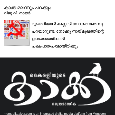
കാക്ക മലന്നും പറക്കും
വിജു വി. നായര്‍
മുഖമറിയാൻ കണ്ണാടി നോക്കണമെന്നു
പറയാറുണ്ട്. നോക്കു ന്നത് മുഖത്തിന്റെ
ഉടമയായതിനാൽ
പക്ഷപാതപരമായിരിക്കും
കാഴ്ചയെന്നുറപ്പല്ലേ?
അതുകൊണ്ടാണ്...
mumbaikaakka.com is an integrated digital media platform from Monsoon