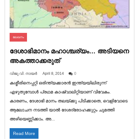
ലേഖനം
ദേശാഭിമാനം മഹാശ്ചര്യം… അടിയനെ
അകത്താക്കരുത്
വിജു വി. നായർ
April 8, 2014
0
കശ്മീരിനെപ്പറ്റി ഒരിന്ത്യക്കാരൻ ഇന്ത്യയിലിരുന്ന്
എഴുതുമ്പോൾ പ്രഥമ കാഷ്വാലിറ്റിയാണ് വിവേകം.
കാരണം, ദേശാഭി മാനം തലയ്ക്കു പിടിക്കാതെ, വെളിവോടെ
ആലോചന നടത്തി യാൽ ദേശദ്രോഹക്കുറ്റം ചുമത്തി
അഴിയെണ്ണിക്കാം. അ...
Read More