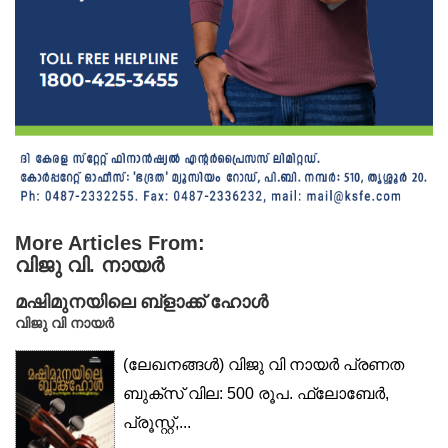
More Articles From:
വിജു വി. നായർ
മഷിമുനയിലെ ബ്ളാക്ക് ഹോൾ
വിജു വി നായർ
(ലേഖനങ്ങൾ) വിജു വി നായർ പ്രണത
ബുക്സ് വില: 500 രൂപ. ഫ്ലോബേർ,
പ്രൂസ്റ്റ്,...