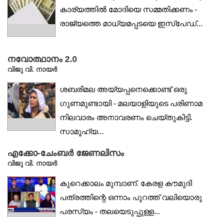
കാര്യത്തിൽ മോദിയെ സമ്മതിക്കണം -
രാജ്യത്തെ മാധ്യമപ്പടയെ ഇസ്‌പേഡ്...
നവോത്ഥാനം 2.0
വിജു വി. നായര്‍
ശബരിമല അയ്യപ്പനെക്കൊണ്ട് ഒരു
ഗുണമുണ്ടായി - മലയാളിയുടെ പരിണാമ
നിലവാരം അനാവരണം ചെയ്തുകിട്ടി.
സാമൂഹ്യ...
എക്കോ-ചേംബർ ജേണലിസം
വിജു വി. നായര്‍
കുറെക്കാലം മുമ്പാണ്. കേരള കൗമുദി
പത്രത്തിന്റെ ഒന്നാം പുറത്ത് വലിയൊരു
പരസ്യം - തലയെടുപ്പുള്ള...