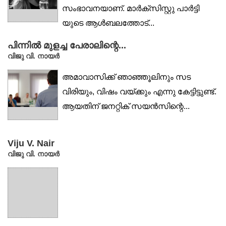
സംഭാവനയാണ്. മാർക്‌സിസ്റ്റു പാർട്ടി
യുടെ ആൾബലത്തോട്...
പിന്നിൽ മുളച്ച പേരാലിന്റെ...
വിജു വി. നായര്‍
അമാവാസിക്ക് ഞാഞ്ഞൂലിനും സട
വിരിയും, വിഷം വയ്ക്കും എന്നു കേട്ടിട്ടുണ്ട്.
ആയതിന് ജനറ്റിക് സയൻസിന്റെ...
Viju V. Nair
വിജു വി. നായര്‍