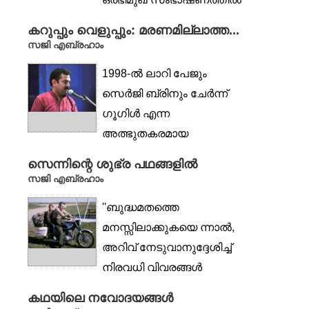
അരുന്ധതി റോയി...
കറുപ്പും വെളുപ്പും: മരണമില്ലാത്ത...
സജി എബ്രഹാം
1998-ൽ ലാറി പേജും
സെർജി ബ്രിനും ചേർന്ന്
ഗൂഗിൾ എന്ന
അത്ഭുതകരമായ
തിരച്ചിൽയന്ത്രം
സെന്നിന്റെ ശുഭ്ര പഥങ്ങളിൽ
കണ്ടുപിടിച്ചപ്പോൾ...
സജി എബ്രഹാം
''ബുദ്ധമതത്തെ
മനസ്സിലാക്കുകയെ ന്നാൽ,
അറിവ് നേടുവാനുദ്ദേശിച്ച്
നിരവധി വിവരങ്ങൾ
ശേഖരിച്ച് കൂട്ടുക എന്നതല്ല.
കഥയിലെ നവോദയങ്ങൾ
അറിവ്...