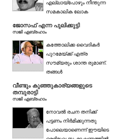
എല്ലായ്‌പോഴും നീന്തുന്ന
സമകാലിക ലോക
ചിന്തകനാണ് സ്ലാവോക്
ജോസഫ് എന്ന പുലിക്കുട്ടി
സിസെക്. ഹേഗേലിന്റെ...
സജി ഏബ്രഹാം
കത്തോലിക്ക വൈദികർ
പുറമേയ്ക്ക് എത്ര
സൗമ്യരും ശാന്ത രുമാണ്.
തങ്ങൾ
ആവശ്യപ്പെട്ടപ്രകാരം
വീണ്ടും കുഞ്ഞുകാര്യങ്ങളുടെ
സ്‌കൂളുകളോ
തമ്പുരാട്ടി
കോളജുകളോ...
സജി ഏബ്രഹാം
നോവൽ രചന തനിക്ക്
പട്ടണം നിർമിക്കുന്നതു
പോലെയാണെന്ന് ഈയിടെ
ഒരഭിമുഖ സംഭാഷണത്തിൽ