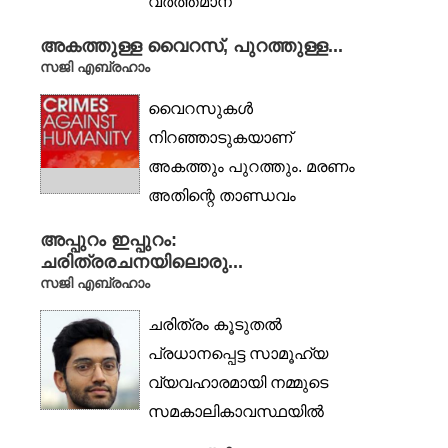
വർത്തമാന
സാഹചര്യങ്ങളുടെ
അകത്തുള്ള വൈറസ്, പുറത്തുള്ള...
പശ്ചാത്തലത്തിൽ കൂടുതൽ
സജി എബ്രഹാം
ആലോചനാഭരിതവും...
വൈറസുകൾ
നിറഞ്ഞാടുകയാണ്
അകത്തും പുറത്തും. മരണം
അതിന്റെ താണ്ഡവം
തുടരുന്നു. മരുന്നുകളാൽ
അപ്പുറം ഇപ്പുറം:
തെല്ലു കാലത്തേക്ക്...
ചരിത്രരചനയിലൊരു...
സജി എബ്രഹാം
ചരിത്രം കൂടുതൽ
പ്രധാനപ്പെട്ട സാമൂഹ്യ
വ്യവഹാരമായി നമ്മുടെ
സമകാലികാവസ്ഥയിൽ
മാറിയിരിക്കുന്നു.