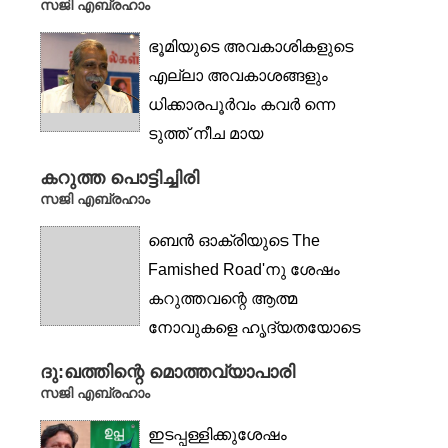
സജി എബ്രഹാം
ഭൂമിയുടെ അവകാശികളുടെ
എല്ലാ അവകാശങ്ങളും
ധിക്കാരപൂർവം കവർ ന്നെ
ടുത്ത് നീച മായ
ആധിപത്യം...
കറുത്ത പൊട്ടിച്ചിരി
സജി എബ്രഹാം
ബെൻ ഓക്രിയുടെ The
Famished Road'നു ശേഷം
കറുത്തവന്റെ ആത്മ
നോവുകളെ ഹൃദ്യതയോടെ
ആവി...
ദു:ഖത്തിന്റെ മൊത്തവ്യാപാരി
സജി എബ്രഹാം
ഇടപ്പള്ളിക്കുശേഷം