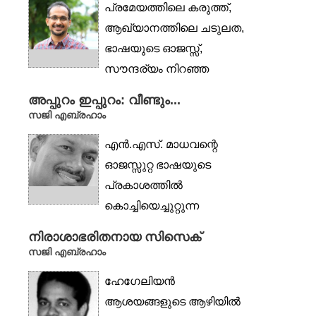
പ്രമേയത്തിലെ കരുത്ത്,
പെരുമാറ്റത്തിന്റെ ചവർപ്പ്.
ആഖ്യാനത്തിലെ ചടുലത,
മേലധികാരി...
ഭാഷയുടെ ഓജസ്സ്,
സൗന്ദര്യം നിറഞ്ഞ
സർഗാത്മകത, പുതുമയുടെ
അപ്പുറം ഇപ്പുറം: വീണ്ടും...
ഉൾസ്വരം,...
സജി എബ്രഹാം
എൻ.എസ്. മാധവന്റെ
ഓജസ്സുറ്റ ഭാഷയുടെ
പ്രകാശത്തിൽ
കൊച്ചിയെച്ചുറ്റുന്ന
കായൽത്തുരുത്തുകൾ
നിരാശാഭരിതനായ സിസെക്
ഉച്ചവെയിലിലെന്ന പോലെ
സജി എബ്രഹാം
തിളങ്ങിയപ്പോൾ,
ഹേഗേലിയൻ
മത്തേവുസാശാരിയും...
ആശയങ്ങളുടെ ആഴിയിൽ