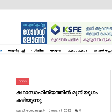
ന
ആര്‍ട്ടിസ്റ്റ്
സിനിമ
യാത്ര
മുഖാമുഖം
കവർ സ്റ്റ
വായന
കഥാസാഹിത്യത്തിൽ മുനിയുഗം
കഴിയുന്നു
എം.ജി. രാധാകൃഷ്ണൻ
January 7, 2012
0