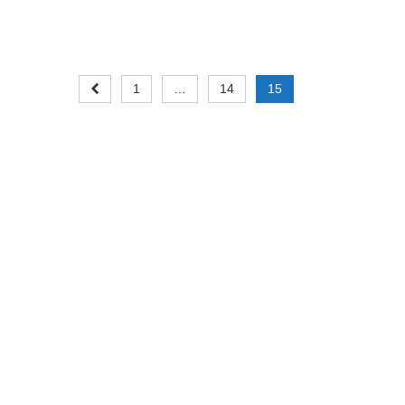
Posts
1
…
14
15
pagination