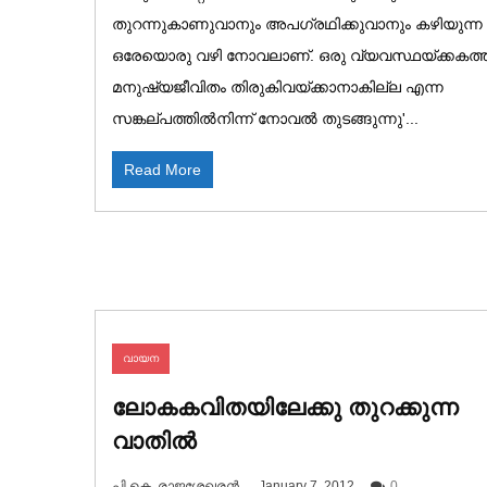
തുറന്നുകാണുവാനും അപഗ്രഥിക്കുവാനും കഴിയുന്ന
ഒരേയൊരു വഴി നോവലാണ്. ഒരു വ്യവസ്ഥയ്ക്കകത്ത
മനുഷ്യജീവിതം തിരുകിവയ്ക്കാനാകില്ല എന്ന
സങ്കല്പത്തിൽനിന്ന് നോവൽ തുടങ്ങുന്നു'...
Read More
വായന
ലോകകവിതയിലേക്കു തുറക്കുന്ന
വാതിൽ
പി.കെ. രാജശേഖരൻ
January 7, 2012
0