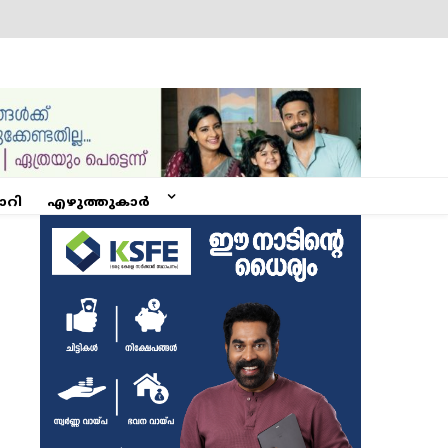
ോറി
എഴുത്തുകാർ