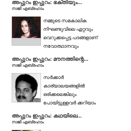
അപ്പുറം ഇപ്പുറം: ഭക്തിയും...
സമീപകാലയളവിലെ വളരെ
സജി എബ്രഹാം
പ്രധാനപ്പെട്ട...
നമ്മുടെ സമകാലിക
നിഘണ്ടുവിലെ ഏറ്റവും
വെറുക്കപ്പെട്ട പദങ്ങളാണ്
നവോത്ഥാനവും
മാനവികതയും. ഈ
അപ്പുറം ഇപ്പുറം: മൗനത്തിന്റെ...
വാക്കുകൾ ഉദിച്ചു...
സജി എബ്രഹാം
സർക്കാർ
കാര്യാലയങ്ങളിൽ
ഒരിക്കലെങ്കിലും
പോയിട്ടുള്ളവർ ക്കറിയാം
അവിടെ
അപ്പുറം ഇപ്പുറം: കഥയിലെ...
പണിയെടുക്കുന്നവരുടെ
സജി എബ്രഹാം
മനുഷ്യപ്പറ്റില്ലാത്ത