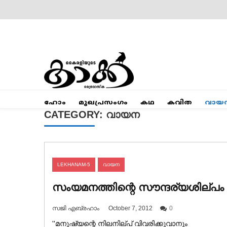
Skip
to
content
Mumbai Kaakka
Kairali's Kaakka
ഹോം
മുഖപ്രസംഗം
കഥ
കവിത
വായ
CATEGORY:
വായന
LEKHANAM-5
വായന
സംയമനത്തിന്റെ സൗന്ദര്യശില്പം
സജി എബ്രഹാം
October 7, 2012
0
''മനുഷ്യന്റെ നിലനില്പ് വിവരിക്കുവാനും