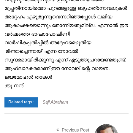
മുപ്പതിനായിരമോ പുറങ്ങളുള്ള ബൃഹത്‌നോവലുകൾ
അദ്ദേഹം എഴുതുന്നുവെന്നറിഞ്ഞപ്പോൾ വലിയ
ആകാംക്ഷയൊന്നും തോന്നിയതുമില്ല. എന്നാൽ ഈ
വർഷത്തെ ഭാഷാപോഷിണി
വാർഷികപ്പതിപ്പിൽ അദ്ദേഹമെഴുതിയ
‘മിണ്ടാച്ചെന്നായ്’ എന്ന നോവൽ
സുന്ദരമായിരിക്കുന്നു എന്ന് എടുത്തുപറയേണ്ടതുണ്ട്.
ആഹ്ലാദകരമാണ് ഈ നോവലിന്റെ വായന.
ജയമോഹൻ താങ്കൾ
ക്കു നന്ദി.
Saji Abraham
Related tags :
Previous Post