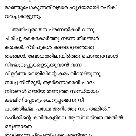
മാഞ്ഞുപോകുന്നത് വളരെ ഹൃദ്യമായി റഫീക്
വരച്ചുകാട്ടുന്നു.
”…അതിപുരാതന പ്രണയികൾ വന്നു
ചിരിച്ചു കൈകോർത്തു നടന്ന തീരങ്ങൾ
കരകൾ, ദ്വീപുകൾ കടലെടുത്തൊരു
തടങ്ങൾ, ബോധത്തിലുയിർത്തു പൊന്തുമ്പോൾ
നിഴലുടുപ്പുകളെടുക്കുവാൻ വന്ന
വിളർത്ത വെയിലിന്റെ കരം വിറയ്ക്കുന്നു.
നരച്ച നിൻമുടി, തളർന്നൊരെൻ പാദം
നിറങ്ങൾ മങ്ങിയ തണുത്ത സന്ധ്യയും
കടലിനിപ്പോഴും ചെറുപ്പമെന്നു നീ
പറഞ്ഞില്ല, പക്ഷേ അറിഞ്ഞു നാം തമ്മിൽ.”
റഫീക്കിന്റെ കവിതകളിലെ ആസ്വാദ്യത അതിൽ
ഒടുങ്ങാതെ
തുടിക്കുന്ന പ്രപഞ്ച ചൈതന്യവും