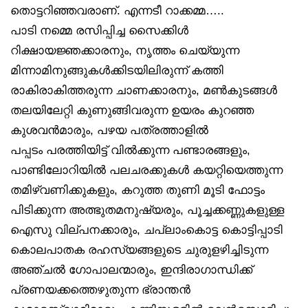
തൊട്ടറിഞ്ഞവരാണ്. എന്നടീ റാക്കമ്മ…..
പാടി നമ്മെ രസിപ്പിച്ച സൈക്കിൾ
റിക്ഷായജ്ഞക്കാരനും, നൃത്തം ചെയ്യുന്ന
മിന്നാമിനുങ്ങുകൾക്കിടയിലിരുന്ന് കത്തി
രാകിരാകിത്തരുന്ന ചാണക്കാരനും, മൺകുടങ്ങൾ
തലയിലേറ്റി കുണുങ്ങിവരുന്ന ഉയരം കുറഞ്ഞ
കുശവൻമാരും, പഴയ പത്രത്താളിൽ
പപ്പടം പരത്തിയിട്ട് വിൽക്കുന്ന പണ്ടാരങ്ങളും,
പാണ്ടിലോറിയിൽ പലചരക്കുകൾ കയറ്റിയെത്തുന്ന
തമിഴ്‌വണിക്കുകളും, കറുത്ത തുണി മൂടി ഫോട്ടം
പിടിക്കുന്ന അത്ഭുതമനുഷ്യരും, പൂച്ചക്കണ്ണുകളുള്ള
ഐസു വില്പനക്കാരും, ചപ്ലാംകൊട്ട കൊട്ടിപ്പാടി
കൊലപാതക രഹസ്യങ്ങളുടെ ചുരുളഴിച്ചിടുന്ന
അഞ്ചൽ ഗോപാലന്മാരും, ഇന്ദിരാഗാന്ധിക്ക്
പ്രണയക്കത്തെഴുതുന്ന ഭ്രാന്തൻ