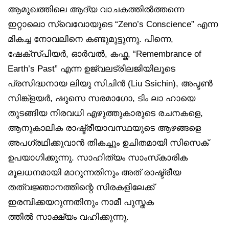
ആമുഖത്തിലെ ആദ്യ വാചകത്തിൽത്തന്നെ
ഇറ്റാലൊ സ്വെവോയുടെ “Zeno’s Conscience” എന്ന
മികച്ച നോവലിനെ കണ്ടുമുട്ടുന്നു. പിന്നെ,
ഷേക്‌സ്പിയർ, ഓർവൽ, കഫ്ക, “Remembrance of
Earth’s Past” എന്ന ഉജ്വലട്രിലജിയിലൂടെ
പ്രസിദ്ധനായ ലിയു സിചിൻ (Liu Ssichin), അപ്ടൺ
സിങ്ക്‌ളയർ, ഷുസെ സരമാഗോ, ടിം ലാ ഹായെ
തുടങ്ങിയ നിരവധി എഴുത്തുകാരുടെ രചനകളെ,
ആനുകാലിക രാഷ്ട്രീയാവസ്ഥയുടെ ആഴങ്ങളെ
അപഗ്രഥിക്കുവാൻ തികച്ചും ഉചിതമായി സിസെക്
ഉപയാഗിക്കുന്നു. സാഹിത്യം സാംസ്‌കാരിക
മൂലധനമായി മാറുന്നതിനും അത് രാഷ്ട്രീയ
തത്വജ്ഞാനത്തിന്റെ സിരകളിലേക്ക്
ഇരമ്പിക്കയറുന്നതിനും നാമീ പുസ്തക
ത്തിൽ സാക്ഷ്യം വഹിക്കുന്നു.