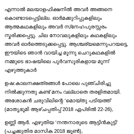
എന്നാൽ മലയാളഫിക്ഷനിൽ അവർ അങ്ങനെ
കൊണ്ടാടപ്പെട്ടില്ല. ഓർമക്കുറിപ്പുകളിലും
ആത്മകഥകളിലും അവർ സ്‌നേഹപുരസ്സരം
സ്മരിക്കപ്പെട്ടു. ചില നോവലുകളിലും കഥകളിലും
അവർ ഓർത്തെടുക്കപ്പെട്ടു. ആശ്ചര്യമെന്നുപറയട്ടെ,
ഈയിടെ ഞാൻ വായിച്ച മൂന്നു ചെറുകഥകളിൽ
നമ്മുടെ ഭാഷയിലെ പൂർവസൂരികളായ മൂന്ന്
എഴുത്തുകാർ
ഉഷ:കാലനക്ഷത്രങ്ങൾ പോലെ പുഞ്ചിരിച്ചു
നിൽക്കുന്നതു കണ്ട് മനം വല്ലാതെ തരളിതമായി.
അശോകൻ ചരുവിലിന്റെ ‘മൊയ്തു പടിയത്ത്’
(മാതൃഭൂമി ആഴ്ചപ്പതിപ്പ് 2018 ഏപ്രിൽ 22-26),
ഉണ്ണി ആർ. എഴുതിയ ‘നന്തനാരുടെ ആട്ടിൻകുട്ടി’
(പച്ചക്കുതിര മാസിക 2018 ജൂൺ),