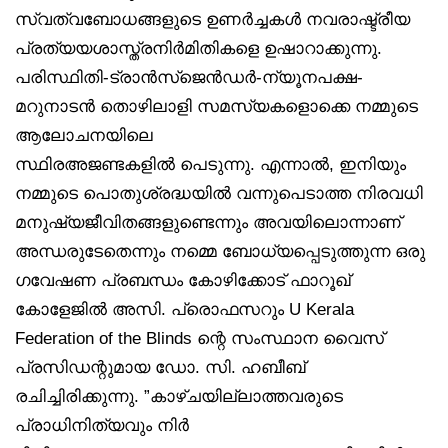
സ്വത്വബോധങ്ങളുടെ ഉണർച്ചകൾ നവരാഷ്ട്രീയ
പ്രത്യയശാസ്ത്രനിർമിതികളെ ഉഷാറാക്കുന്നു.
പരിസ്ഥിതി-ട്രാൻസ്‌ജെൻഡർ-ന്യൂനപക്ഷ-
മറുനാടൻ തൊഴിലാളി സമസ്യകളൊക്കെ നമ്മുടെ
ആലോചനയിലെ
സ്ഥിരഅജണ്ടകളിൽ പെടുന്നു. എന്നാൽ, ഇനിയും
നമ്മുടെ പൊതുശ്രദ്ധയിൽ വന്നുപെടാത്ത നിരവധി
മനുഷ്യജീവിതങ്ങളുണ്ടെന്നും അവയിലൊന്നാണ്
അന്ധരുടേതെന്നും നമ്മെ ബോധ്യപ്പെടുത്തുന്ന ഒരു
ഗവേഷണ പ്രബന്ധം കോഴിക്കോട് ഫാറൂഖ്
കോളേജിൽ അസി. പ്രൊഫസറും U Kerala
Federation of the Blinds ന്റെ സംസ്ഥാന വൈസ്
പ്രസിഡന്റുമായ ഡോ. സി. ഹബീബ്
രചിച്ചിരിക്കുന്നു. ”കാഴ്ചയില്ലാത്തവരുടെ
പ്രാധിനിത്യവും നിർ