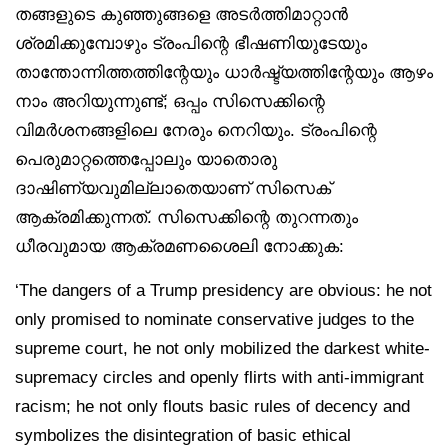
തങ്ങളുടെ കുഞ്ഞുങ്ങളെ അടർത്തിമാറ്റാൻ
ശ്രമിക്കുമ്പോഴും ട്രംപിന്റെ ഭീഷണിയുടേയും
താന്തോന്നിത്തത്തിന്റേയും ധാർഷ്ട്യത്തിന്റേയും ആഴം
നാം അറിയുന്നുണ്ട്; ഒപ്പം സിസെക്കിന്റെ
വിമർശനങ്ങളിലെ നേരും നെറിയും. ട്രംപിന്റെ
പെരുമാറ്റത്തെപ്പോലും യാതൊരു
ദാഷിണ്യവുമില്ലാതെയാണ് സിസെക്
ആക്രമിക്കുന്നത്. സിസെക്കിന്റെ തുറന്നതും
ധീരവുമായ ആക്രമണശൈലി നോക്കുക:
‘The dangers of a Trump presidency are obvious: he not
only promised to nominate conservative judges to the
supreme court, he not only mobilized the darkest white-
supremacy circles and openly flirts with anti-immigrant
racism; he not only flouts basic rules of decency and
symbolizes the disintegration of basic ethical