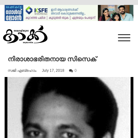
Skip
to
content
Mumbai Kaakka
Kairali's Kaakka
നിരാശാഭരിതനായ സിസെക്
സജി എബ്രഹാം
July 17, 2018
0