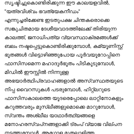
സൃഷ്ടിച്ചുകൊണ്ടിരിക്കുന്ന ഈ കാലയളവിൽ,
”യത്രവിശ്വം ഭവത്യേകനീഡം”
എന്നുച്ചരിക്കേണ്ട ഇടതുപക്ഷ ചിന്തകരൊക്കെ
സങ്കുചിതമായ ദേശീയവാദത്തിലേക്ക് തിരിയുന്ന
കാലത്ത്, ജനാധിപത്യ വ്യവസ്ഥാക്രമങ്ങൾക്ക്
ബലം നഷ്ടപ്പെട്ടുകൊണ്ടിരിക്കുമ്പോൾ, കമ്യൂണിസ്റ്റ്
ഭൂതങ്ങൾ വിട്ടൊഴിഞ്ഞുപോയ പൂർവയൂറോപ്പിനെ
ഫാസിസമെന്ന മഹാദുർഭൂതം പിടികൂടുമ്പോൾ,
മിഡിൽ ഈസ്റ്റിൽ നിന്നുള്ള
അഭയാർത്ഥിപ്രവാഹങ്ങളാൽ അസ്വസ്ഥതയുടെ
നിപ്പ വൈറസുകൾ പടരുമ്പോൾ, ഹിറ്റ്‌ലറുടെ
ഫാസിസകാലത്തെ യൂദരെപ്പോലെ ലാറ്റിനോകളും
കറുത്തവരും മുസ്ലീങ്ങളുമൊക്കെ മാറുമ്പോൾ,
സ്വന്തം അശ്ലീല യാഥാർത്ഥ്യങ്ങളെ
മനോഹരസ്വപ്‌നങ്ങളാക്കി ട്രംപ് വ്യാജ വില്പന
നടത്തുമ്പോൾ, ആഗോള മുതലാളിത്ത