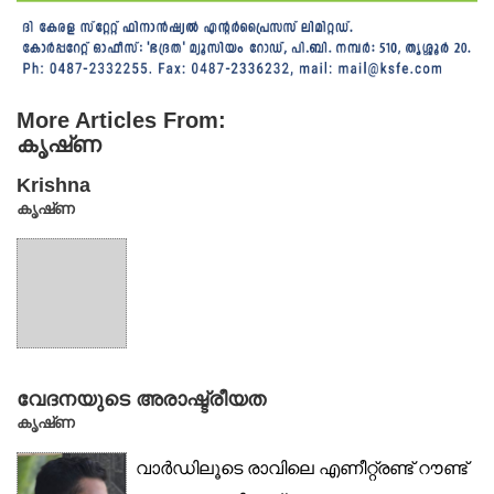
More Articles From:
കൃഷ്‌ണ
Krishna
കൃഷ്‌ണ
വേദനയുടെ അരാഷ്ട്രീയത
കൃഷ്‌ണ
വാർഡിലൂടെ രാവിലെ എണീറ്റ്രണ്ട് റൗണ്ട്