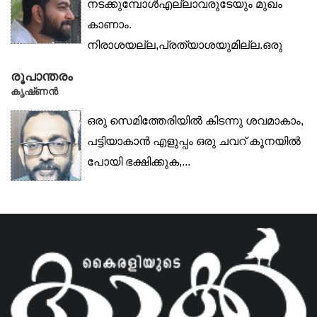
നടക്കുമ്പോൾഎല്ലാവരുടേയും മുഖം
കാണാം.
നിരാശയല്ല,പ്രത്യാശയുമില്ല.ഒരു
ശ്മശാനത്തിൻ്റെ അച്ചടക്കം.ഒരു തരം...
രൂപാന്തരം
കൃഷ്‌ണൻ
ഒരു സെമിത്തേരിയിൽ കിടന്നു ശവമാകാം,
പട്ടിയാകാൻ എളുപ്പം ഒരു ചവറ് കൂനയിൽ
പോയി ഭക്ഷിക്കുക,...