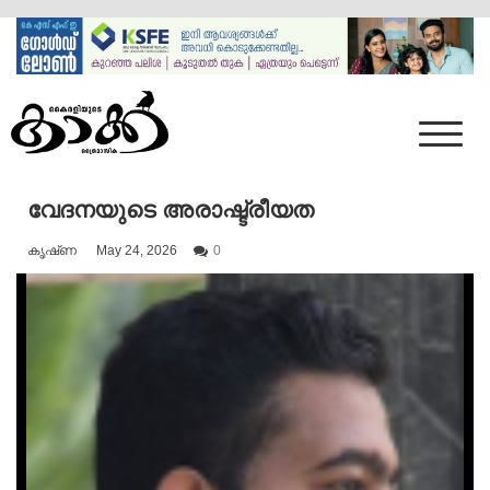
Skip
to
content
Mumbai Kaakka
Kairali's Kaakka
വേദനയുടെ അരാഷ്ട്രീയത
കൃഷ്‌ണ
May 24, 2026
0