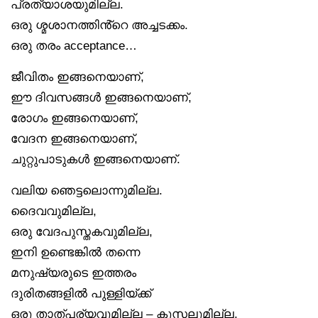
പ്രത്യാശയുമില്ല.
ഒരു ശ്മശാനത്തിൻ്റെ അച്ചടക്കം.
ഒരു തരം acceptance…
ജീവിതം ഇങ്ങനെയാണ്,
ഈ ദിവസങ്ങൾ ഇങ്ങനെയാണ്,
രോഗം ഇങ്ങനെയാണ്,
വേദന ഇങ്ങനെയാണ്,
ചുറ്റുപാടുകൾ ഇങ്ങനെയാണ്.
വലിയ ഞെട്ടലൊന്നുമില്ല.
ദൈവവുമില്ല,
ഒരു വേദപുസ്തകവുമില്ല,
ഇനി ഉണ്ടെങ്കിൽ തന്നെ
മനുഷ്യരുടെ ഇത്തരം
ദുരിതങ്ങളിൽ പുള്ളിയ്ക്ക്
ഒരു താത്പര്യവുമില്ല – കൂസലുമില്ല.