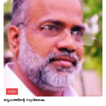
കവിത
സ്നേഹത്തിന്റെ സുവിശേഷം