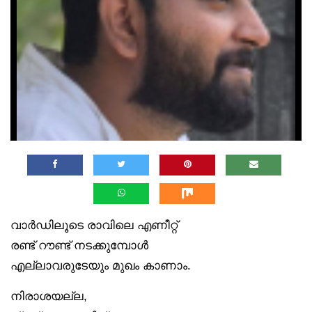
വാർഡിലൂടെ രാവിലെ എണീറ്റ്
രണ്ട് റൗണ്ട് നടക്കുമ്പോൾ
എല്ലാവരുടേയും മുഖം കാണാം.
നിരാശയല്ല,