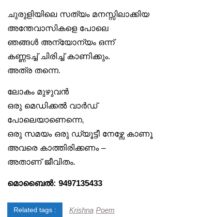
ചുരുളിയിലെ സത്യം മനസ്സിലാക്കിയ
അന്തേവാസികളെ പോലെ
ഞങ്ങൾ അന്യോന്യം ഒന്ന്
കണ്ണടച്ച് ചിരിച്ച് കാണിക്കും.
അത്ര തന്നെ.
ലോകം മുഴുവൻ
ഒരു മെഡിക്കൽ വാർഡ്
പോലെയാണെന്നെ,
ഒരു സമയം ഒരു ഡ്യൂട്ടീ നേഴ്സേ കാണൂ
അവരെ കാത്തിരിക്കണം –
അതാണ് ജീവിതം.
മൊബൈൽ: 9497135433
Krishna
Poem
Related tags :