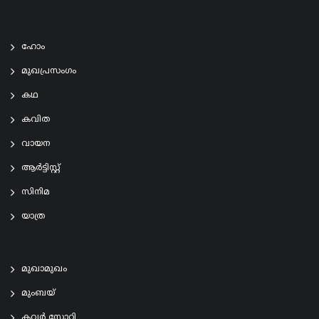
ഹോം
മുഖപ്രസംഗം
കഥ
കവിത
വായന
ആര്‍ട്ടിസ്റ്റ്
സിനിമ
യാത്ര
മുഖാമുഖം
മുംബയ്
കവർ സ്റ്റോറി