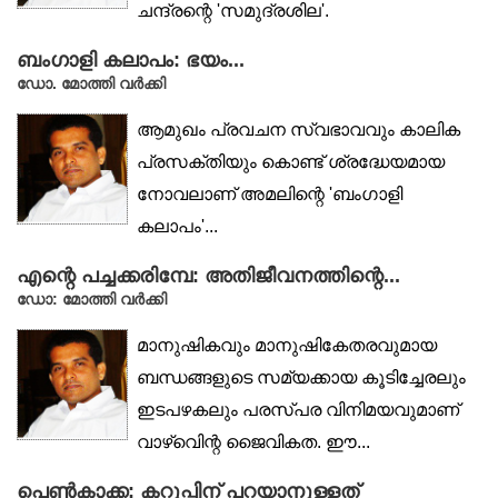
ചന്ദ്രന്റെ 'സമുദ്രശില'.
പ്രഹേളികാസ്വഭാവമുള്ള
ബംഗാളി കലാപം: ഭയം...
സ്ര്തീജീവിതത്തിെന്റ...
ഡോ. മോത്തി വർക്കി
ആമുഖം പ്രവചന സ്വഭാവവും കാലിക
പ്രസക്തിയും കൊണ്ട് ശ്രദ്ധേയമായ
നോവലാണ് അമലിന്റെ 'ബംഗാളി
കലാപം'...
എന്റെ പച്ചക്കരിമ്പേ: അതിജീവനത്തിന്റെ...
ഡോ: മോത്തി വർക്കി
മാനുഷികവും മാനുഷികേതരവുമായ
ബന്ധങ്ങളുടെ സമ്യക്കായ കൂടിച്ചേരലും
ഇടപഴകലും പരസ്പര വിനിമയവുമാണ്
വാഴ്‌വിെന്റ ജൈവികത. ഈ...
പെൺകാക്ക: കറുപ്പിന് പറയാനുള്ളത്