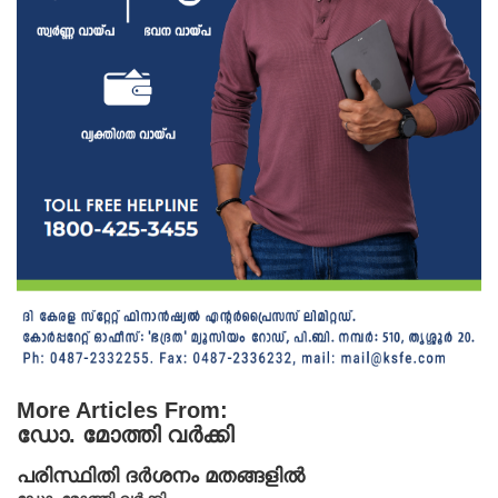
More Articles From:
ഡോ. മോത്തി വർക്കി
പരിസ്ഥിതി ദർശനം മതങ്ങളിൽ