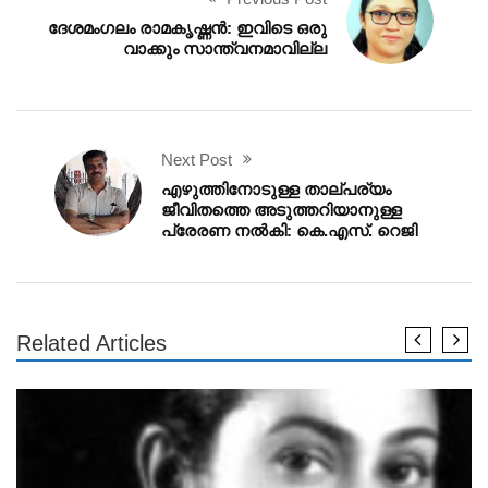
ദേശമംഗലം രാമകൃഷ്ണൻ: ഇവിടെ ഒരു
വാക്കും സാന്ത്വനമാവില്ല
Next Post
എഴുത്തിനോടുള്ള താല്‌പര്യം
ജീവിതത്തെ അടുത്തറിയാനുള്ള
പ്രേരണ നൽകി: കെ.എസ്. റെജി
Related Articles