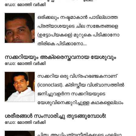
ഡോ: മോത്തി വർക്കി
ഒരിക്കലും നഷ്ടമാകാൻ പാടില്ലാത്ത
പ്രത്യാശയുടെ ചില സങ്കേതങ്ങളെ
(ഉട്ടോപ്യകളെ) മുറുകെ പിടിക്കാനോ
തിരികെ പിടിക്കാനോ...
സക്കറിയയും അക്രൈസ്തവനായ യേശുവും
ഡോ: മോത്തി വർക്കി
സക്കറിയ ഒരു വിഗ്രഹഭഞ്ജകനാണ്
(iconoclast). ക്രിസ്തീയ വിശ്വാസത്തിൽ
ജനിച്ചുവളർന്ന സക്കറിയയുടെ
യേശുവിനെക്കുറിച്ചുള്ള കഥകളെല്ലാം
ദൈവശാസ്ര്ത...
ശരീരങ്ങൾ സംസാരിച്ചു തുടങ്ങുമ്പോൾ!
ഡോ: മോത്തി വർക്കി
പിതൃ ആധിപത്യനീതികളുടെ എല്ലാ