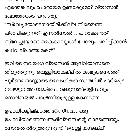
എന്തെങ്കിലും പോരായ്മ ഉണ്ടാകുമോ? വ്യാസൻ
ഖേദത്തോടെ പറഞ്ഞു:
”സ്വേച്ഛയോടെയായിരിക്കില്ല നീയെെന്ന
പ്രാപിക്കുന്നത് എന്നതിനാൽ… പിറക്കേണ്ടത്
സ്വേച്ഛയോടെ കൈകാലുകൾ പോലും ചലിപ്പിക്കാൻ
കഴിവില്ലാത്ത മകൻ”.
ഇവിടെ നവയുഗ വ്യാസൻ ആദിവ്യാസനെ
തിരുത്തുന്നു. വെള്ളിയാങ്കല്ലിൽ കാമുകനൊത്ത്
പൂർണമനസ്സോടെ ലൈംഗികബന്ധത്തിൽ ഏർപ്പെട്ട
നവയുഗ അംബയ്ക്ക് പിറക്കുന്നത് ഓട്ടിസവും
സെറിബ്രൽ പാൾസിയുമുള്ള മകനാണ്.
ഉപാധികളില്ലാത്ത േസ്‌നഹം ഒരു
ഉപാധിയാണെന്ന ആദിവ്യാസന്റെ വാദത്തെയും
നോവൽ തിരുത്തുന്നുണ്ട്. ‘വെള്ളിയാങ്കല്ല്’