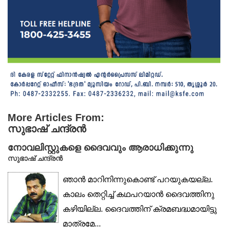
More Articles From:
സുഭാഷ് ചന്ദ്രൻ
നോവലിസ്റ്റുകളെ ദൈവവും ആരാധിക്കുന്നു
സുഭാഷ് ചന്ദ്രൻ
ഞാൻ മാറിനിന്നുകൊണ്ട് പറയുകയല്ല.
കാലം തെറ്റിച്ച് കഥപറയാൻ ദൈവത്തിനു
കഴിയില്ല. ദൈവത്തിന് ക്രമബദ്ധമായിട്ടു
മാത്രമേ...