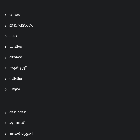
ഹോം
മുഖപ്രസംഗം
കഥ
കവിത
വായന
ആര്‍ട്ടിസ്റ്റ്
സിനിമ
യാത്ര
മുഖാമുഖം
മുംബയ്
കവർ സ്റ്റോറി