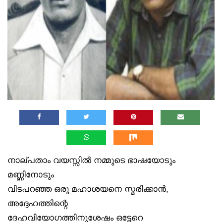
നാല്പതാം വയസ്സിൽ നമ്മുടെ ഭാഷയോടും
മണ്ണിനോടും
വിടപറഞ്ഞ ഒരു മഹാശയനെ സ്മരിക്കാൻ,
അദ്ദേഹത്തിന്റെ
ദേഹവിയോഗത്തിനുശേഷം ഒട്ടേറെ