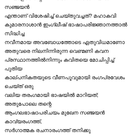
സഞ്ജയൻ
എന്താണ് വിശേഷിച്ച് ചെയ്തുവച്ചത്? മഹാകവി
കുമാരനാശാൻ ഇംഗ്ലീഷ് ഭാഷാപരിജ്ഞാനത്താൽ
സിദ്ധിച്ച
നവീനമായ അവബോധത്തോടെ ഏതുവിധമാണോ
അതുവരെ നിലനിന്നിരുന്ന വെണ്മണി കവന
പ്രസ്ഥാനത്തിൽനിന്നും കവിതയെ മോചിപ്പിച്ച്
പുതിയ
കാല്പനികതയുടെ വീണപൂവുമായി രംഗപ്രവേശം
ചെയ്ത് ഒരു
വലിയ തരംഗമായി ഭാഷയിൽ മാറിയത്;
അതുപോലെ തന്റെ
ആംഗലഭാഷാപരിചയം മുഖേന സഞ്ജയൻ
കാവ്യരംഗത്ത്,
സർഗാത്മക രചനാരംഗത്ത് തനിക്കു