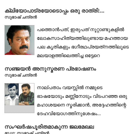
ക്ലിയോപാട്രയോടൊപ്പം ഒരു രാത്രി:...
സുഭാഷ് ചന്ദ്രൻ
പത്തൊൻപത്, ഇരുപത് നൂറ്റാണ്ടുകളിൽ
ലോകസാഹിത്യത്തിലുണ്ടായ മഹത്തായ
പല കൃതികളും ഭഗീരഥപ്രയത്‌നത്തിലൂടെ
മലയാളത്തിലെത്തിച്ച ഒട്ടേറെ
വിവർത്തകർ...
സഞ്ജയൻ അനുസ്മരണ പ്രഭാഷണം
സുഭാഷ് ചന്ദ്രൻ
നാല്പതാം വയസ്സിൽ നമ്മുടെ
ഭാഷയോടും മണ്ണിനോടും വിടപറഞ്ഞ ഒരു
മഹാശയനെ സ്മരിക്കാൻ, അദ്ദേഹത്തിന്റെ
ദേഹവിയോഗത്തിനുശേഷം...
സംഘർഷപൂരിതമാകുന്ന ജലമേഖല
ഡോ: സുഭാഷ് ചന്ദ്രൻ