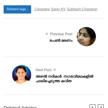
Cleopatra
Sajay KV
Subhash Chandran
Related tags :
Previous Post
പെൺ മരണം
Next Post
അഴൽ നദികൾ: നഗരവ്യഥകളിൽ
ചാലിച്ചെടുത്ത കവിത
Related Articles