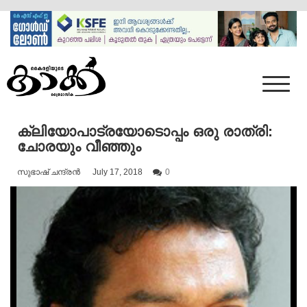
Skip
to
content
Mumbai Kaakka
Kairali's Kaakka
ക്ലിയോപാട്രയോടൊപ്പം ഒരു രാത്രി:
ചോരയും വീഞ്ഞും
സുഭാഷ് ചന്ദ്രൻ
July 17, 2018
0