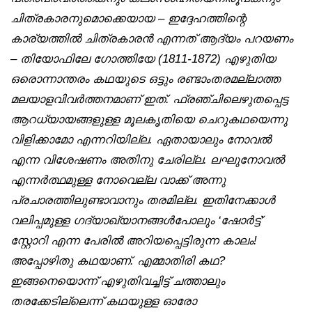
ചിത്രകാരനുമൊക്കെയായ – ഇദ്ദേഹത്തിന്റെ
കാര്യത്തിൽ ചിത്രകാരൻ എന്നത് ആദ്യം പറയണം
– തിയോഫിലേ ഗോത്തിയേ (1811-1872) എഴുതിയ
ഒരൊന്നാന്തരം കഥയുടെ ഒട്ടും രണ്ടാംതരമല്ലാത്ത
മലയാളവിവർത്തനമാണ് ഇത്. ഫ്രഞ്ചിലെഴുതപ്പെട്ട
ആറധ്യായങ്ങളുള്ള മൂലകൃതിയെ ചെറുകഥയെന്നു
വിളിക്കാമോ എന്നറിയില്ല. ഏതായാലും നോവൽ
എന്ന വിശേഷണം അതിനു ചേരില്ല. ലഘുനോവൽ
എന്നർത്ഥമുള്ള നോവെല്ല വാക്ക് അന്നു
പ്രചാരത്തിലുണ്ടാവാനും തരമില്ല. ഇതിനേക്കാൾ
വലിപ്പമുള്ള ഗദ്യാഖ്യാനങ്ങൾപോലും ‘ഷോർട്ട്’
സ്റ്റോറി എന്ന പേരിൽ അറിയപ്പെട്ടിരുന്ന കാലം!
അപ്പോഴിതു കഥയാണ്. എമ്മാതിരി കഥ?
ഇങ്ങനെയൊന്ന് എഴുതിവച്ചിട്ട് ചത്താലും
തരക്കേടില്ലെന്ന് കഥയുള്ള ഓരോ