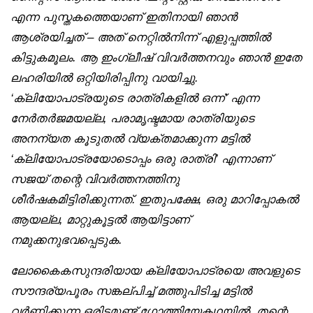
എന്ന പുസ്തകത്തെയാണ് ഇതിനായി ഞാൻ
ആശ്രയിച്ചത് – അത് നെറ്റിൽനിന്ന് എളുപ്പത്തിൽ
കിട്ടുകമൂലം. ആ ഇംഗ്ലീഷ് വിവർത്തനവും ഞാൻ ഇതേ
ലഹരിയിൽ ഒറ്റിയിരിപ്പിനു വായിച്ചു.
‘ക്ലിയോപാട്രയുടെ രാത്രികളിൽ ഒന്ന്’ എന്ന
നേർതർജമയല്ല, പരാമൃഷ്ടമായ രാത്രിയുടെ
അനന്യത കൂടുതൽ വ്യക്തമാക്കുന്ന മട്ടിൽ
‘ക്ലിയോപാട്രയോടൊപ്പം ഒരു രാത്രി’ എന്നാണ്
സജയ് തന്റെ വിവർത്തനത്തിനു
ശീർഷകമിട്ടിരിക്കുന്നത്. ഇതുപക്ഷേ, ഒരു മാറിപ്പോകൽ
ആയല്ല, മാറ്റുകൂട്ടൽ ആയിട്ടാണ്
നമുക്കനുഭവപ്പെടുക.
ലോകൈകസുന്ദരിയായ ക്ലിയോപാട്രയെ അവളുടെ
സൗന്ദര്യപൂരം സങ്കല്പിച്ച് മത്തുപിടിച്ച മട്ടിൽ
വർണിക്കുന്ന ഒരിടമുണ്ട് ഗോത്തിയേകഥയിൽ. തന്റെ