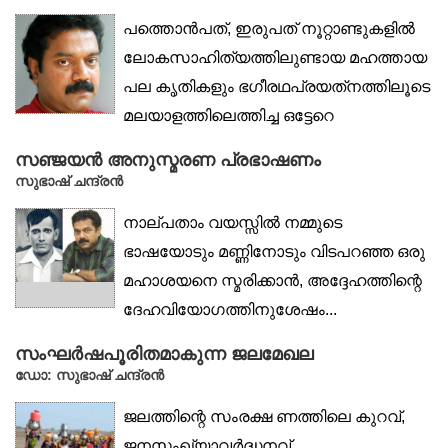
പത്തൊൻപത്, ഇരുപത് നൂറ്റാണ്ടുകളിൽ
ലോകസാഹിത്യത്തിലുണ്ടായ മഹത്തായ
പല കൃതികളും ഭഗീരഥപ്രയത്‌നത്തിലൂടെ
മലയാളത്തിലെത്തിച്ച ഒട്ടേറെ
വിവർത്തകർ...
സഞ്ജയൻ അനുസ്മരണ പ്രഭാഷണം
സുഭാഷ് ചന്ദ്രൻ
നാല്പതാം വയസ്സിൽ നമ്മുടെ
ഭാഷയോടും മണ്ണിനോടും വിടപറഞ്ഞ ഒരു
മഹാശയനെ സ്മരിക്കാൻ, അദ്ദേഹത്തിന്റെ
ദേഹവിയോഗത്തിനുശേഷം...
സംഘർഷപൂരിതമാകുന്ന ജലമേഖല
ഡോ: സുഭാഷ് ചന്ദ്രൻ
ജലത്തിന്റെ സംരക്ഷ ണത്തിലെ കുറവ്,
ജനസംഖ്യാവർദ്ധനവ്,