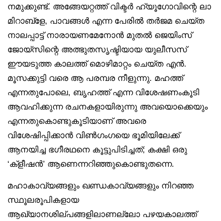
നമുക്കുണ്ട്. അങ്ങേയറ്റത്ത് വിക്ടർ ഹ്യൂഗോവിന്റെ ലാ
മിറാബ്‌ളേ, പാവങ്ങൾ എന്ന പേരിൽ തർജമ ചെയ്ത
നാലപ്പാട്ട് നാരായണമേനോൻ മുതൽ ജെയിംസ്
ജോയ്‌സിന്റെ അത്ഭുതസൃഷ്ടിയായ യുലീസസ്
ഈയടുത്ത കാലത്ത് മൊഴിമാറ്റം ചെയ്ത എൻ.
മൂസക്കുട്ടി വരെ ആ പരമ്പര നീളുന്നു. മഹത്ത്
എന്നതുപോലെ, ബൃഹത്ത് എന്ന വിശേഷണംകൂടി
ആവഹിക്കുന്ന രചനകളായിരുന്നു അവയൊക്കെയും
എന്നതുകൊണ്ടുകൂടിയാണ് അവരെ
വിശേഷിപ്പിക്കാൻ വിൺഗംഗയെ ഭൂമിയിലേക്ക്
ആനയിച്ച ഭഗീരഥനെ കൂട്ടുപിടിച്ചത്; കക്ഷി ഒരു
‘ക്‌ളീഷൻ’ ആണെന്നറിഞ്ഞുകൊണ്ടുതന്നെ.
മഹാകാവ്യങ്ങളും ഖണ്ഡകാവ്യങ്ങളും നിറഞ്ഞ
സ്ഥൂലരൂപികളായ
ആഖ്യാനശില്പങ്ങളിലാണല്ലോ പഴയകാലത്ത്