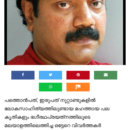
പത്തൊൻപത്, ഇരുപത് നൂറ്റാണ്ടുകളിൽ
ലോകസാഹിത്യത്തിലുണ്ടായ മഹത്തായ പല
കൃതികളും ഭഗീരഥപ്രയത്‌നത്തിലൂടെ
മലയാളത്തിലെത്തിച്ച ഒട്ടേറെ വിവർത്തകർ