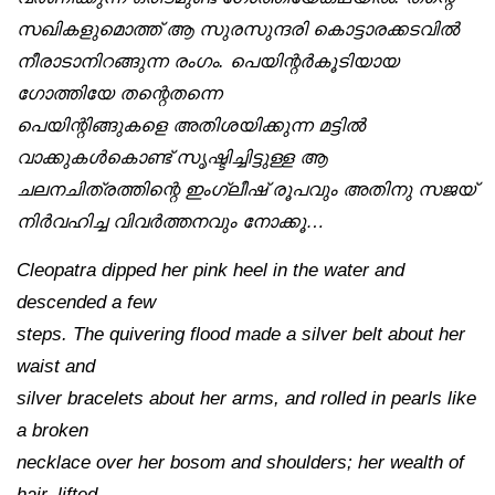
സഖികളുമൊത്ത് ആ സുരസുന്ദരി കൊട്ടാരക്കടവിൽ
നീരാടാനിറങ്ങുന്ന രംഗം. പെയിന്റർകൂടിയായ
ഗോത്തിയേ തന്റെതന്നെ
പെയിന്റിങ്ങുകളെ അതിശയിക്കുന്ന മട്ടിൽ
വാക്കുകൾകൊണ്ട് സൃഷ്ടിച്ചിട്ടുള്ള ആ
ചലനചിത്രത്തിന്റെ ഇംഗ്ലീഷ് രൂപവും അതിനു സജയ്
നിർവഹിച്ച വിവർത്തനവും നോക്കൂ…
Cleopatra dipped her pink heel in the water and
descended a few
steps. The quivering flood made a silver belt about her
waist and
silver bracelets about her arms, and rolled in pearls like
a broken
necklace over her bosom and shoulders; her wealth of
hair, lifted