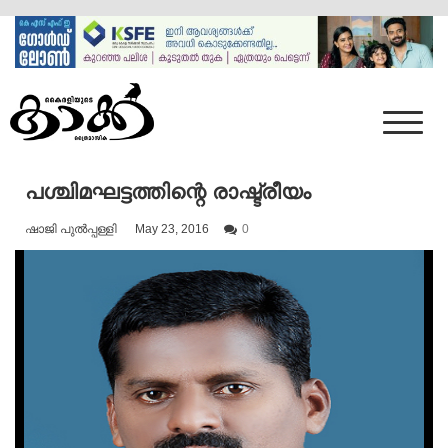
Skip
to
content
Mumbai Kaakka
Kairali's Kaakka
പശ്ചിമഘട്ടത്തിന്റെ രാഷ്ട്രീയം
ഷാജി പുൽപ്പള്ളി
May 23, 2016
0