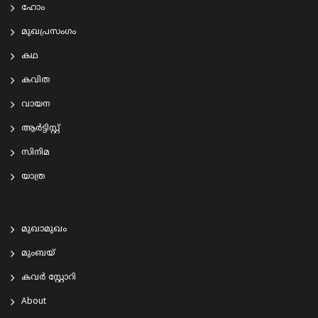
ഹോം
മുഖപ്രസംഗം
കഥ
കവിത
വായന
ആര്‍ട്ടിസ്റ്റ്
സിനിമ
യാത്ര
മുഖാമുഖം
മുംബയ്
കവർ സ്റ്റോറി
About