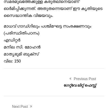
സമരമുഖത്തേക്കുള്ള കരുതലിനെയാണ്
ഓര്‍മിപ്പിക്കുന്നത്. അതുതന്നെയാണ് ഈ കൃതിയുടെ
സൈദ്ധാന്തിക വിജയവും.
മാധവ് ഗാഡ്ഗിലും പശ്ചിമഘട്ട സംരക്ഷണവും
(പരിസ്ഥിതിപഠനം)
എഡിറ്റര്‍
മനില സി. മോഹന്‍
മാതൃഭൂമി ബുക്‌സ്
വില: 150
Previous Post
ഗേറ്റ്വേ ലിറ്റ് ഫെസ്റ്റ്
Next Post