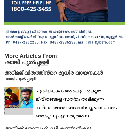
More Articles From:
ഷാജി പുൽപ്പള്ളി
അടിമജീവിതത്തിൻ്റെ രുധിര വായനകൾ
ഷാജി പുൽപ്പള്ളി
പുതിയകാലം അരികുവൽകൃത
ജീവിതങ്ങളെ സത്യം തുടിക്കുന്ന
സർഗാത്മകത കൊണ്ട് സ്നേഹത്തോടെ
തൊടുന്നു എന്നതുതന്നെ
സന്തോഷകരമായ...
അനീഷ് ജോസഫ്: ഡി.കണ്യൻകട/...