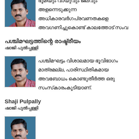
ഭൂമിയും വായുവും ജലവും
അളന്നെടുക്കുന്ന
അധികാരവർഗപ്രവണതകളെ
അവഗണിച്ചുകൊണ്ട് കാലത്തോട് സംവ
ദിക്കുന്ന കഥാകാരന് സർഗാത്മകമായി...
പശ്ചിമഘട്ടത്തിന്റെ രാഷ്ട്രീയം
ഷാജി പുൽപ്പള്ളി
പശ്ചിമഘട്ടം വിശാലമായ ഭൂവിഭാഗം
മാത്രമല്ല, പാരിസ്ഥിതികമായ
അവബോധം കൊണ്ടുതീര്‍ത്ത ഒരു
സംസ്‌കാരംകൂടിയാണ്.
വികസനത്തിന്റെയും കൃഷിയുടെയും...
Shaji Pulpally
ഷാജി പുൽപ്പള്ളി