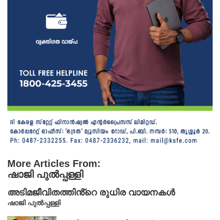
More Articles From:
ഷാജി പുൽപ്പള്ളി
അടിമജീവിതത്തിൻ്റെ രുധിര വായനകൾ
ഷാജി പുൽപ്പള്ളി