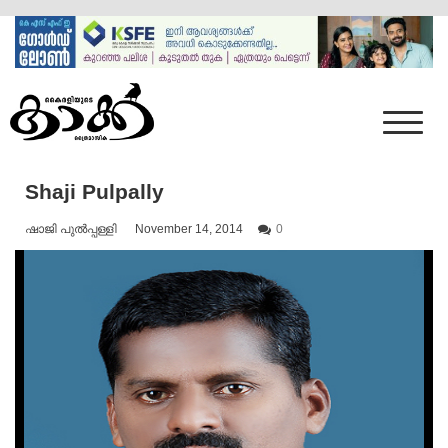
Skip
to
content
Mumbai Kaakka
Kairali's Kaakka
Shaji Pulpally
ഷാജി പുൽപ്പള്ളി
November 14, 2014
0