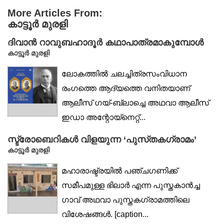
More Articles From:
കാട്ടൂർ മുരളി
ദിവാൻ റാവുബഹാദൂർ കഥാപാത്രമാകുമ്പോൾ
കാട്ടൂർ മുരളി
ലോകത്തിൽ ചലച്ചിത്രസംവിധാന
രംഗത്തെ ആദ്യത്തെ വനിതയാണ്
ആലീസ് ഗയ്-ബ്ലാച്ചെ അഥവാ ആലീസ്
ഇഡാ അന്റോയ്നെറ്റ്...
സ്ട്രോബെറികൾ വിളയുന്ന ‘പുസ്‌തകഗ്രാമം’
കാട്ടൂർ മുരളി
മഹാരാഷ്ട്രയിൽ പഞ്ചഗണിക്ക്
സമീപമുള്ള ഭിലാർ എന്ന പുസ്തകാൻച്ച
ഗാവ് അഥവാ പുസ്തകഗ്രാമത്തിലെ
വിശേഷങ്ങൾ. [caption...