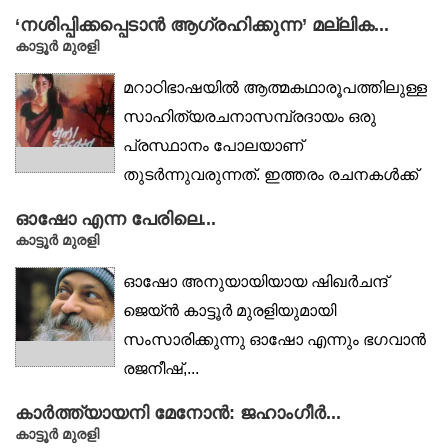
‘നശിപ്പിക്കപ്പെടാൻ ആഗ്രഹിക്കുന്ന’ മല്ലിക...
കാട്ടൂര്‍ മുരളി
മറാഠിഭാഷയിൽ ആത്മകഥാരൂപത്തിലുള്ള
സാഹിത്യരചനാസമ്പ്രദായം ഒരു
പ്രസ്ഥാനം പോലയാണ്
തുടർന്നുവരുന്നത്. ഇത്തരം രചനകൾക്ക്
വലിയ സ്വീകരണം...
ഓഷോ എന്ന പേരിലെ...
കാട്ടൂര്‍ മുരളി
ഓഷോ അനുയായിയായ ഷിഖർചന്ദ്
ജെയ്ൻ കാട്ടൂർ മുരളിയുമായി
സംസാരിക്കുന്നു ഓഷോ എന്നും ഭഗവാൻ
രജനീഷ്,...
കാർത്ത്യായനി മേനോൻ: ജഹാംഗീർ...
കാട്ടൂർ മുരളി