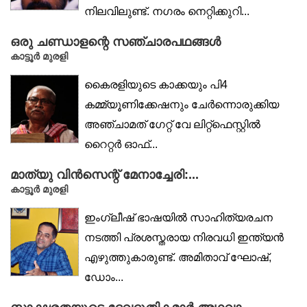
നിലവിലുണ്ട്. നഗരം നെറ്റിക്കുറി...
ഒരു ചണ്ഡാളന്റെ സഞ്ചാരപഥങ്ങൾ
കാട്ടൂർ മുരളി
കൈരളിയുടെ കാക്കയും പി4
കമ്മ്യൂണിക്കേഷനും ചേർന്നൊരുക്കിയ
അഞ്ചാമത് ഗേറ്റ് വേ ലിറ്റ്‌ഫെസ്റ്റിൽ
റൈറ്റർ ഓഫ്...
മാത്യു വിൻസെന്റ് മേനാച്ചേരി:...
കാട്ടൂര്‍ മുരളി
ഇംഗ്ലീഷ് ഭാഷയിൽ സാഹിത്യരചന
നടത്തി പ്രശസ്തരായ നിരവധി ഇന്ത്യൻ
എഴുത്തുകാരുണ്ട്. അമിതാവ് ഘോഷ്,
ഡോം...