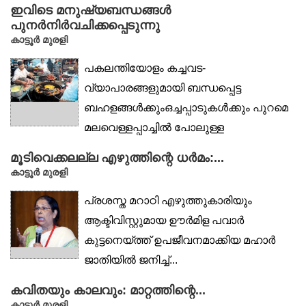
ഇവിടെ മനുഷ്യബന്ധങ്ങൾ
പുനർനിർവചിക്കപ്പെടുന്നു
കാട്ടൂര്‍ മുരളി
പകലന്തിയോളം കച്ചവട-
വ്യാപാരങ്ങളുമായി ബന്ധപ്പെട്ട
ബഹളങ്ങൾക്കുംഒച്ചപ്പാടുകൾക്കും പുറമെ
മലവെള്ളപ്പാച്ചിൽ പോലുള്ള
വാഹനഗതാഗതവുംകൊണ്ട് സ്വതവേ
മൂടിവെക്കലല്ല എഴുത്തിന്റെ ധർമം:...
തിരക്കൊഴിയാത്ത മുസ്ലിം...
കാട്ടൂര്‍ മുരളി
പ്രശസ്ത മറാഠി എഴുത്തുകാരിയും
ആക്ടിവിസ്റ്റുമായ ഊർമിള പവാർ
കുട്ടനെയ്ത്ത് ഉപജീവനമാക്കിയ മഹാർ
ജാതിയിൽ ജനിച്ച്...
കവിതയും കാലവും: മാറ്റത്തിന്റെ...
കാട്ടൂര്‍ മുരളി