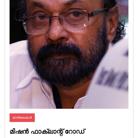
നേര്‍രേഖകള്‍
മിഷൻ ഫാക്‌ലാന്റ് റോഡ്