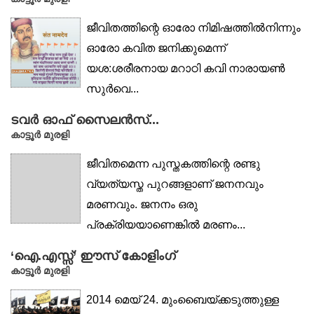
ജീവിതത്തിന്റെ ഓരോ നിമിഷത്തിൽനിന്നും
ഓരോ കവിത ജനിക്കുമെന്ന്
യശ:ശരീരനായ മറാഠി കവി നാരായൺ
സുർവെ...
ടവർ ഓഫ് സൈലൻസ്...
കാട്ടൂര്‍ മുരളി
ജീവിതമെന്ന പുസ്തകത്തിന്റെ രണ്ടു
വ്യത്യസ്ത പുറങ്ങളാണ് ജനനവും
മരണവും. ജനനം ഒരു
പ്രക്രിയയാണെങ്കിൽ മരണം...
‘ഐ.എസ്സ്’ ഈസ് കോളിംഗ്
കാട്ടൂര്‍ മുരളി
2014 മെയ് 24. മുംബൈയ്ക്കടുത്തുള്ള