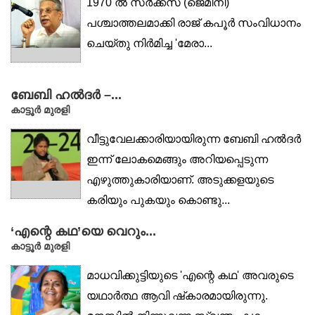
1970 ൽ സർക്കസ് (ജെമിനി)
പശ്ചാത്തലമാക്കി രാജ് കപൂർ സംവിധാനം
ചെയ്തു നിർമിച്ച 'മേരാ...
ബേബി ഹൽദർ –...
കാട്ടൂർ മുരളി
വീട്ടുവേലക്കാരിയായിരുന്ന ബേബി ഹൽദർ
ഇന്ന് ലോകമെങ്ങും അറിയപ്പെടുന്ന
എഴുത്തുകാരിയാണ്. അടുക്കളയുടെ
കരിയും പുകയും കൊണ്ടു...
‘എന്റെ കഥ’യെ വെറും...
കാട്ടൂർ മുരളി
മാധവിക്കുട്ടിയുടെ 'എന്റെ കഥ' അവരുടെ
യഥാർത്ഥ ആവി ഷ്‌കാരമായിരുന്നു.