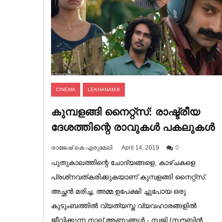
CINEMA
LEKHANAM-6
കുമ്പളങ്ങി നൈറ്റ്‌സ്: രാഷ്ട്രീയ
ദേശത്തിന്റെ രാവുകൾ പകലുകൾ
രാജേഷ് കെ എരുമേലി
April 14, 2019
0
പുതുകാലത്തിന്റെ ചോദ്യങ്ങളെ, കാഴ്ചകളെ
പ്രശ്‌നവത്കരിക്കുകയാണ് കുമ്പളങ്ങി നൈറ്റ്‌സ്.
അച്ഛൻ മരിച്ച, അമ്മ ഉപേക്ഷി ച്ചുപോയ ഒരു
കുടുംബത്തിൽ വ്യത്യസ്ത വ്യവഹാരങ്ങളിൽ
ജീവിക്കുന്ന നാല് ആണുങ്ങൾ - സജി (സൗബിൻ