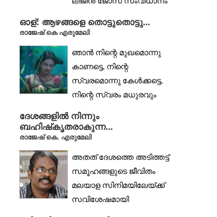
ലിജിൻ ജോസ് സംവിധാനം
ചെയ്ത 8...
ഓള്: ആഴങ്ങളെ തൊട്ടുതൊട്ടു...
രാജേഷ് കെ എരുമേലി
ഞാൻ നിന്റെ മുഖമൊന്നു
കാണട്ടെ, നിന്റെ
സ്വരമൊന്നു കേൾക്കട്ടെ,
നിന്റെ സ്വരം മധുരവും
നിന്റെ...
ദേശങ്ങളിൽ നിന്നും
ബഹിഷ്‌കൃതരാകുന്ന...
രാജേഷ് കെ. എരുമേലി
അതത് ദേശത്തെ അടിത്തട്ട്
സമൂഹങ്ങളുടെ ജീവിതം
മലയാള സിനിമയിലേയ്ക്ക്
സവിശേഷമായി
പ്രവേശിക്കുന്നത്