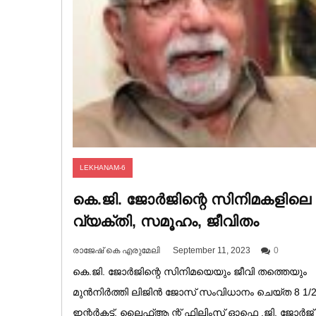
LEKHANAM-6
കെ.ജി. ജോർജിന്റെ സിനിമകളിലെ
വ്യക്തി, സമൂഹം, ജീവിതം
രാജേഷ് കെ എരുമേലി
September 11, 2023
0
കെ.ജി. ജോർജിന്റെ സിനിമയെയും ജീവി തത്തെയും
മുൻനിർത്തി ലിജിൻ ജോസ് സംവിധാനം ചെയ്ത 8 1/
ഇന്റർകട്ട്, ലൈഫ്ആ ന്റ് ഫിലിംസ് ഓഫ്കെ .ജി. ജോർജ്