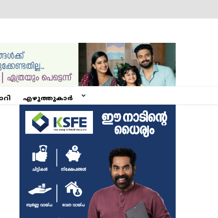
ോറി
എഴുത്തുകാർ