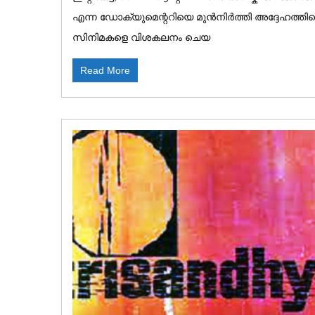
എന്ന ഡോക്യുമെന്ററിയെ മുൻനിർത്തി അദ്ദേഹത്തിന്
സിനിമകളെ വിശകലനം ചെയ
Read More