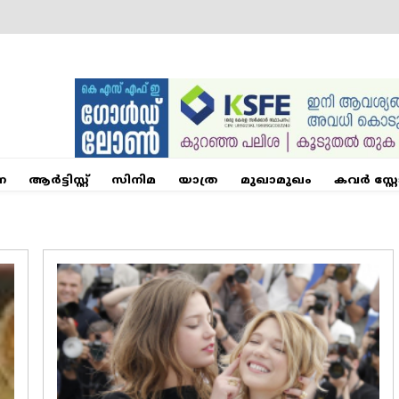
ന
ആര്‍ട്ടിസ്റ്റ്
സിനിമ
യാത്ര
മുഖാമുഖം
കവർ സ്റ്റ