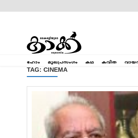
Skip
to
content
Mumbai Kaakka
Kairali's Kaakka
ഹോം
മുഖപ്രസംഗം
കഥ
കവിത
വായ
TAG:
CINEMA