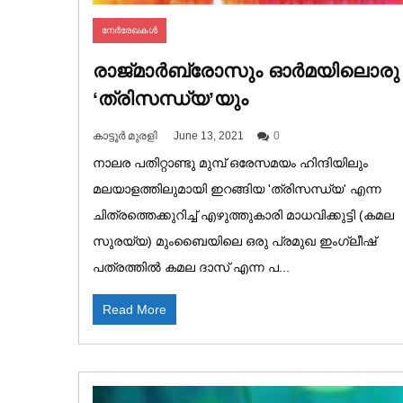
നേര്‍രേഖകള്‍
രാജ്‌മാർബ്രോസും ഓർമയിലൊരു
‘ത്രിസന്ധ്യ’യും
കാട്ടൂർ മുരളി
June 13, 2021
0
നാലര പതിറ്റാണ്ടു മുമ്പ് ഒരേസമയം ഹിന്ദിയിലും
മലയാളത്തിലുമായി ഇറങ്ങിയ 'ത്രിസന്ധ്യ' എന്ന
ചിത്രത്തെക്കുറിച്ച് എഴുത്തുകാരി മാധവിക്കുട്ടി (കമല
സുരയ്യ) മുംബൈയിലെ ഒരു പ്രമുഖ ഇംഗ്ലീഷ്
പത്രത്തിൽ കമല ദാസ് എന്ന പ...
Read More