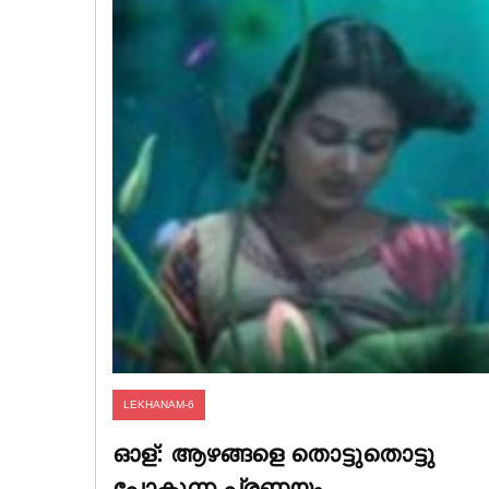
LEKHANAM-6
ഓള്: ആഴങ്ങളെ തൊട്ടുതൊട്ടു
പോകുന്ന പ്രണയം