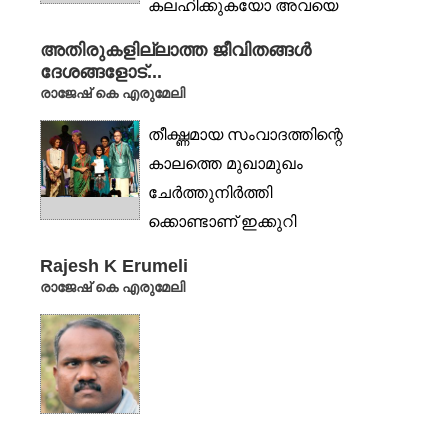
കലഹിക്കുകയോ അവയെ
തള്ളിമാറ്റുകയോ
അതിരുകളില്ലാത്ത ജീവിതങ്ങൾ
ചെയ്യുന്നുണ്ട് ഇന്ന്...
ദേശങ്ങളോട്...
രാജേഷ് കെ എരുമേലി
തീക്ഷ്ണമായ സംവാദത്തിന്റെ
കാലത്തെ മുഖാമുഖം
ചേർത്തുനിർത്തി
ക്കൊണ്ടാണ് ഇക്കുറി
തിരുവനന്തപുരം
Rajesh K Erumeli
അന്താരാഷ്ട്ര ചലച്ചിത്രമേള
രാജേഷ് കെ എരുമേലി
(2016)...