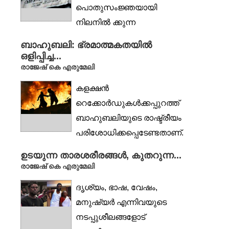
പൊതുസംജ്ഞയായി
നിലനിൽ ക്കുന്ന
കാലത്തോളം മലയാള
ബാഹുബലി: ഭ്രമാത്മകതയിൽ
സിനിമയുടെ
ഒളിപ്പിച്ച...
വ്യവഹാരമണ്ഡലം
രാജേഷ് കെ എരുമേലി
ഫ്യൂഡൽ
കളക്ഷൻ
ബോധ്യങ്ങളോട്...
റെക്കോർഡുകൾക്കപ്പുറത്ത്
ബാഹുബലിയുടെ രാഷ്ട്രീയം
പരിശോധിക്കപ്പെടേണ്ടതാണ്.
യുക്തിയെ പൂർണമായും
ഉടയുന്ന താരശരീരങ്ങൾ, കുതറുന്ന...
തള്ളിക്കളയുന്ന
രാജേഷ് കെ എരുമേലി
സമൂഹത്തിലേക്ക്
ദൃശ്യം, ഭാഷ, വേഷം,
എങ്ങനെയാണ് അന്ധവി...
മനുഷ്യർ എന്നിവയുടെ
നടപ്പുശീലങ്ങളോട്