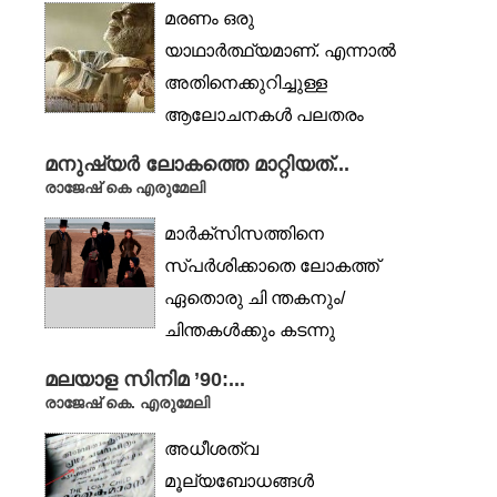
ഇത്തരം...
മരണം ഒരു
യാഥാർത്ഥ്യമാണ്. എന്നാൽ
അതിനെക്കുറിച്ചുള്ള
ആലോചനകൾ പലതരം
ചിന്തകളിലേക്ക് മനുഷ്യനെ
മനുഷ്യർ ലോകത്തെ മാറ്റിയത്...
നയിക്കുന്നു. വ്യത്യസ്ത...
രാജേഷ് കെ എരുമേലി
മാർക്‌സിസത്തിനെ
സ്പർശിക്കാതെ ലോകത്ത്
ഏതൊരു ചി ന്തകനും/
ചിന്തകൾക്കും കടന്നു
പോകാൻ സാധ്യമല്ല
മലയാള സിനിമ ’90:...
എന്നാണ് സമകാലിക...
രാജേഷ് കെ. എരുമേലി
അധീശത്വ
മൂല്യബോധങ്ങൾ