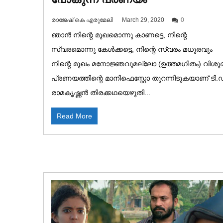
രാജേഷ് കെ എരുമേലി
March 29, 2020
0
ഞാൻ നിന്റെ മുഖമൊന്നു കാണട്ടെ, നിന്റെ
സ്വരമൊന്നു കേൾക്കട്ടെ, നിന്റെ സ്വരം മധുരവും
നിന്റെ മുഖം മനോജ്ഞവുമല്ലോ (ഉത്തമഗീതം) വിശുദ
പ്രണയത്തിന്റെ മാനിഫെസ്റ്റോ തുറന്നിടുകയാണ് ടി.ഡ
രാമകൃഷ്ണൻ തിരക്കഥയെഴുതി...
Read More