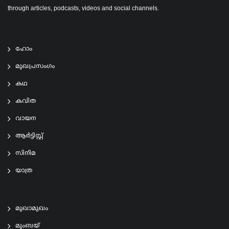
through articles, podcasts, videos and social channels.
ഹോം
മുഖപ്രസംഗം
കഥ
കവിത
വായന
ആര്‍ട്ടിസ്റ്റ്
സിനിമ
യാത്ര
മുഖാമുഖം
മുംബയ്