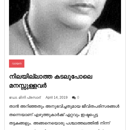
വായന
നിലയില്ലാത്ത കടലുപോലെ
മനസ്സുള്ളവർ
ഡോ. മിനി പ്രസാദ്
April 14, 2019
0
താൻ അറിഞ്ഞതും അനുഭവിച്ചതുമായ ജീവിതപരിസരങ്ങൾ
തന്നെയാണ് എഴുത്തുകാർക്ക് ഏറ്റവും ഇഷ്ടപ്പെട്ട
തട്ടകങ്ങളും. അങ്ങനെയൊരു പശ്ചാത്തലത്തിൽ നിന്ന്