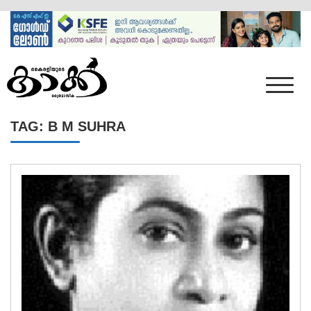
Skip
to
content
Mumbai Kaakka
Kairali's Kaakka
TAG:
B M SUHRA