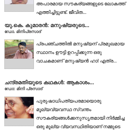
അപാരമായ സൗകര്യങ്ങളുടെ ലോകത്ത്
എത്തിച്ചിട്ടുണ്ട്. ജീവിത...
യു.കെ. കുമാരൻ: മനുഷ്യരുടെ...
ഡോ. മിനിപ്രസാദ്
പ്രപഞ്ചത്തിൽ മനുഷ്യന് പ്രമുഖമായ
സ്ഥാനം ഊട്ടി ഉറപ്പിക്കുന്ന ഒരു
വാചകമാണ് 'മനുഷ്യൻ ഹാ! എത്ര...
ചന്ദ്രമതിയുടെ കഥകൾ: ആകാശം...
ഡോ: മിനി പ്രസാദ്
പുരുഷാധിപത്യപരമായൊരു
മൂല്യവ്യവസ്ഥ സ്വന്തം
സൗകര്യങ്ങൾക്കനുസൃതമായി നിർമ്മിച്ച
ഒരു മൂല്യ വ്യവസ്ഥിതിയാണ് നമ്മുടെ