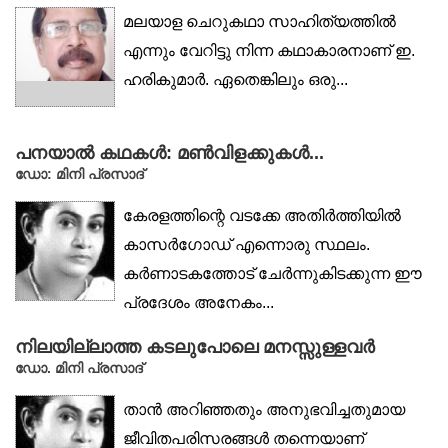
മലയാള ചെറുകഥാ സാഹിത്യത്തിൽ
എന്നും വേറിട്ടു നിന്ന കഥാകാരനാണ് ഇ.
ഹരികുമാർ. ഏതെങ്കിലും ഒരു...
പനയാൽ കഥകൾ: മൺവിളക്കുകൾ...
ഡോ: മിനി പ്രസാദ്
കേരളത്തിന്റെ വടക്കേ അതിർത്തിയിൽ
കാസർഗോഡ് എന്നൊരു സ്ഥലം.
കർണാടകത്തോട് ചേർന്നുകിടക്കുന്ന ഈ
പ്രദേശം അനേകം...
നിലയില്ലാത്ത കടലുപോലെ മനസ്സുള്ളവർ
ഡോ. മിനി പ്രസാദ്
താൻ അറിഞ്ഞതും അനുഭവിച്ചതുമായ
ജീവിതപരിസരങ്ങൾ തന്നെയാണ്