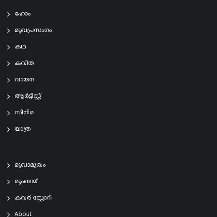
ഹോം
മുഖപ്രസംഗം
കഥ
കവിത
വായന
ആര്‍ട്ടിസ്റ്റ്
സിനിമ
യാത്ര
മുഖാമുഖം
മുംബയ്
കവർ സ്റ്റോറി
About