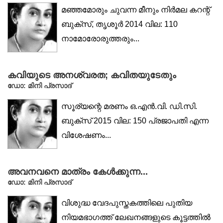
മഞ്ഞമോരും ചുവന്ന മീനും നിർമല കറന്റ്
ബുക്‌സ്, തൃശൂർ 2014 വില: 110
നാമോരോരുത്തരും...
കവിയുടെ അനശ്വരത; കവിതയുടേതും
ഡോ: മിനി പ്രസാദ്‌
സൂര്യന്റെ മരണം ഒ.എൻ.വി. ഡി.സി.
ബുക്‌സ് 2015 വില: 150 പ്രജാപതി എന്ന
വിശേഷണം...
അവനവനെ മാത്രം കേൾക്കുന്ന...
ഡോ: മിനി പ്രസാദ്‌
വിശുദ്ധ വേദപുസ്തകത്തിലെ പുതിയ
നിയമഭാഗത്ത് ലേഖനങ്ങളുടെ കൂട്ടത്തിൽ