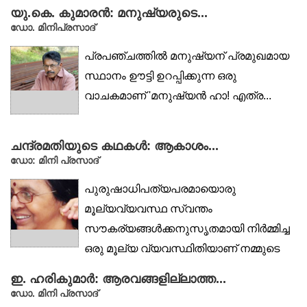
യു.കെ. കുമാരൻ: മനുഷ്യരുടെ...
ഡോ. മിനിപ്രസാദ്
പ്രപഞ്ചത്തിൽ മനുഷ്യന് പ്രമുഖമായ
സ്ഥാനം ഊട്ടി ഉറപ്പിക്കുന്ന ഒരു
വാചകമാണ് 'മനുഷ്യൻ ഹാ! എത്ര...
ചന്ദ്രമതിയുടെ കഥകൾ: ആകാശം...
ഡോ: മിനി പ്രസാദ്
പുരുഷാധിപത്യപരമായൊരു
മൂല്യവ്യവസ്ഥ സ്വന്തം
സൗകര്യങ്ങൾക്കനുസൃതമായി നിർമ്മിച്ച
ഒരു മൂല്യ വ്യവസ്ഥിതിയാണ് നമ്മുടെ
സമൂഹത്തിൽ നിലനിൽക്കുന്നത്....
ഇ. ഹരികുമാർ: ആരവങ്ങളില്ലാത്ത...
ഡോ. മിനി പ്രസാദ്