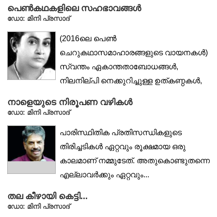
പെൺകഥകളിലെ സഹഭാവങ്ങൾ
ഡോ: മിനി പ്രസാദ്‌
(2016ലെ പെൺ
ചെറുകഥാസമാഹാരങ്ങളുടെ വായനകൾ)
സ്വന്തം ഏകാന്തതാബോധങ്ങൾ,
നിലനില്പി നെക്കുറിച്ചുള്ള ഉത്കണ്ഠകൾ,
പെൺനോവുകളോടുള്ള സഹഭാവം,...
നാളെയുടെ നിരൂപണ വഴികള്‍
ഡോ: മിനി പ്രസാദ്‌
പാരിസ്ഥിതിക പ്രതിസന്ധികളുടെ
തിരിച്ചടികള്‍ ഏറ്റവും രൂക്ഷമായ ഒരു
കാലമാണ് നമ്മുടേത്. അതുകൊണ്ടുതന്നെ
എല്ലാവര്‍ക്കും ഏറ്റവും...
തല കീഴായി കെട്ടി...
ഡോ: മിനി പ്രസാദ്‌