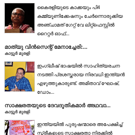
കൈരളിയുടെ കാക്കയും പി4
കമ്മ്യൂണിക്കേഷനും ചേർന്നൊരുക്കിയ
അഞ്ചാമത് ഗേറ്റ് വേ ലിറ്റ്‌ഫെസ്റ്റിൽ
റൈറ്റർ ഓഫ്...
മാത്യു വിൻസെന്റ് മേനാച്ചേരി:...
കാട്ടൂര്‍ മുരളി
ഇംഗ്ലീഷ് ഭാഷയിൽ സാഹിത്യരചന
നടത്തി പ്രശസ്തരായ നിരവധി ഇന്ത്യൻ
എഴുത്തുകാരുണ്ട്. അമിതാവ് ഘോഷ്,
ഡോം...
സാക്ഷരതയുടെ ദേവദൂതികമാർ അഥവാ...
കാട്ടൂര്‍ മുരളി
ഇന്ത്യയിൽ പുരുഷന്മാരെ അപേക്ഷിച്ച്
സ്ത്രീകളുടെ സാക്ഷരതാ നിരക്കിൽ