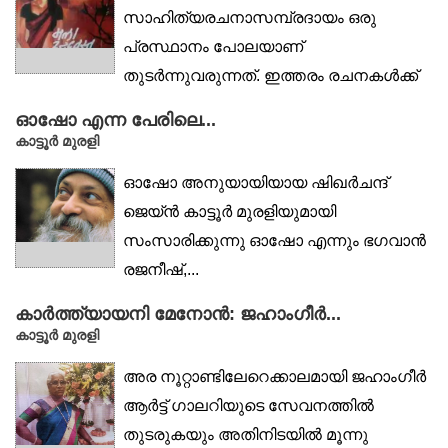
സാഹിത്യരചനാസമ്പ്രദായം ഒരു
പ്രസ്ഥാനം പോലയാണ്
തുടർന്നുവരുന്നത്. ഇത്തരം രചനകൾക്ക്
വലിയ സ്വീകരണം...
ഓഷോ എന്ന പേരിലെ...
കാട്ടൂര്‍ മുരളി
ഓഷോ അനുയായിയായ ഷിഖർചന്ദ്
ജെയ്ൻ കാട്ടൂർ മുരളിയുമായി
സംസാരിക്കുന്നു ഓഷോ എന്നും ഭഗവാൻ
രജനീഷ്,...
കാർത്ത്യായനി മേനോൻ: ജഹാംഗീർ...
കാട്ടൂർ മുരളി
അര നൂറ്റാണ്ടിലേറെക്കാലമായി ജഹാംഗീർ
ആർട്ട് ഗാലറിയുടെ സേവനത്തിൽ
തുടരുകയും അതിനിടയിൽ മൂന്നു