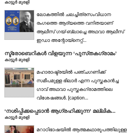
കാട്ടൂർ മുരളി
ലോകത്തിൽ ചലച്ചിത്രസംവിധാന
രംഗത്തെ ആദ്യത്തെ വനിതയാണ്
ആലീസ് ഗയ്-ബ്ലാച്ചെ അഥവാ ആലീസ്
ഇഡാ അന്റോയ്നെറ്റ്...
സ്ട്രോബെറികൾ വിളയുന്ന ‘പുസ്‌തകഗ്രാമം’
കാട്ടൂർ മുരളി
മഹാരാഷ്ട്രയിൽ പഞ്ചഗണിക്ക്
സമീപമുള്ള ഭിലാർ എന്ന പുസ്തകാൻച്ച
ഗാവ് അഥവാ പുസ്തകഗ്രാമത്തിലെ
വിശേഷങ്ങൾ. [caption...
‘നശിപ്പിക്കപ്പെടാൻ ആഗ്രഹിക്കുന്ന’ മല്ലിക...
കാട്ടൂര്‍ മുരളി
മറാഠിഭാഷയിൽ ആത്മകഥാരൂപത്തിലുള്ള