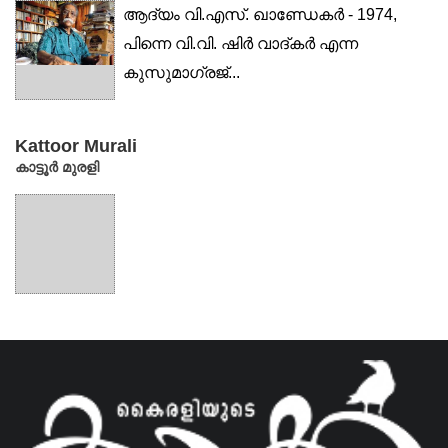
ആദ്യം വി.എസ്. ഖാണ്ഡേകർ - 1974,
പിന്നെ വി.വി. ഷിർ വാദ്കർ എന്ന
കുസുമാഗ്രജ്...
Kattoor Murali
കാട്ടൂര്‍ മുരളി