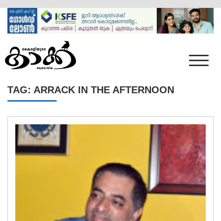
Skip
to
content
Mumbai Kaakka
Kairali's Kaakka
TAG:
ARRACK IN THE AFTERNOON