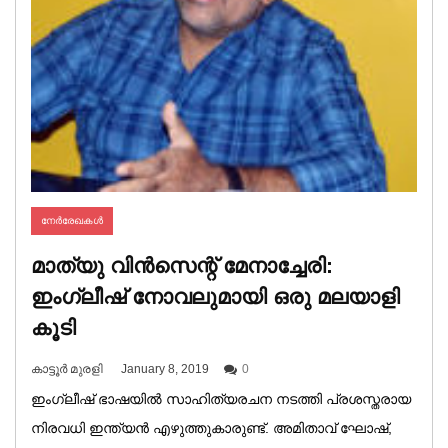
നേര്‍രേഖകള്‍
മാത്യു വിൻസെന്റ് മേനാച്ചേരി:
ഇംഗ്ലീഷ് നോവലുമായി ഒരു മലയാളി
കൂടി
കാട്ടൂര്‍ മുരളി
January 8, 2019
0
ഇംഗ്ലീഷ് ഭാഷയിൽ സാഹിത്യരചന നടത്തി പ്രശസ്തരായ
നിരവധി ഇന്ത്യൻ എഴുത്തുകാരുണ്ട്. അമിതാവ് ഘോഷ്,