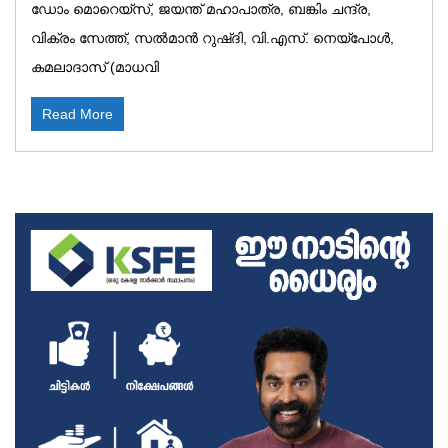
ഡോം മൊറെയ്‌സ്, ജയന്ത് മഹാപാത്ര, ബങ്കിം ചന്ദ്ര,
വിക്രം സേത്ത്, സൽമാൻ റുഷ്ദി, വി.എസ്. നെയ്‌പോൾ,
കമലാദാസ് (മാധവി
Read More