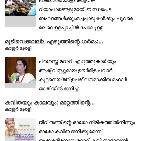
പകലന്തിയോളം കച്ചവട-
വ്യാപാരങ്ങളുമായി ബന്ധപ്പെട്ട
ബഹളങ്ങൾക്കുംഒച്ചപ്പാടുകൾക്കും പുറമെ
മലവെള്ളപ്പാച്ചിൽ പോലുള്ള
വാഹനഗതാഗതവുംകൊണ്ട് സ്വതവേ
മൂടിവെക്കലല്ല എഴുത്തിന്റെ ധർമം:...
തിരക്കൊഴിയാത്ത മുസ്ലിം...
കാട്ടൂര്‍ മുരളി
പ്രശസ്ത മറാഠി എഴുത്തുകാരിയും
ആക്ടിവിസ്റ്റുമായ ഊർമിള പവാർ
കുട്ടനെയ്ത്ത് ഉപജീവനമാക്കിയ മഹാർ
ജാതിയിൽ ജനിച്ച്...
കവിതയും കാലവും: മാറ്റത്തിന്റെ...
കാട്ടൂര്‍ മുരളി
ജീവിതത്തിന്റെ ഓരോ നിമിഷത്തിൽനിന്നും
ഓരോ കവിത ജനിക്കുമെന്ന്
യശ:ശരീരനായ മറാഠി കവി നാരായൺ