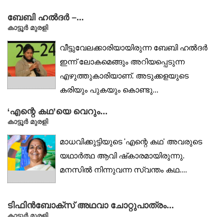
ബേബി ഹൽദർ –...
കാട്ടൂർ മുരളി
വീട്ടുവേലക്കാരിയായിരുന്ന ബേബി ഹൽദർ
ഇന്ന് ലോകമെങ്ങും അറിയപ്പെടുന്ന
എഴുത്തുകാരിയാണ്. അടുക്കളയുടെ
കരിയും പുകയും കൊണ്ടു...
‘എന്റെ കഥ’യെ വെറും...
കാട്ടൂർ മുരളി
മാധവിക്കുട്ടിയുടെ 'എന്റെ കഥ' അവരുടെ
യഥാർത്ഥ ആവി ഷ്‌കാരമായിരുന്നു.
മനസിൽ നിന്നുവന്ന സ്വന്തം കഥ....
ടിഫിൻബോക്‌സ് അഥവാ ചോറ്റുപാത്രം...
കാട്ടൂര്‍ മുരളി