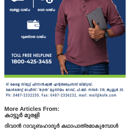
More Articles From:
കാട്ടൂര്‍ മുരളി
ദിവാൻ റാവുബഹാദൂർ കഥാപാത്രമാകുമ്പോൾ