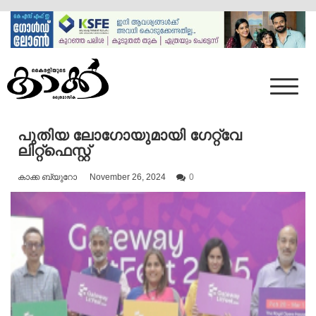
Skip
to
content
Mumbai Kaakka
Kairali's Kaakka
പുതിയ ലോഗോയുമായി ഗേറ്റ്‌വേ
ലിറ്റ്‌ഫെസ്റ്റ്
കാക്ക ബ്യുറോ
November 26, 2024
0