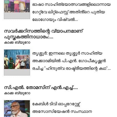
ഭാഷാ സാഹിത്യോത്സവങ്ങളിലൊന്നായ
ഗേറ്റ്‌വേ ലിറ്റ്‌ഫെസ്റ്റ് അതിൻ്റെ പുതിയ
ലോഗോയും വിഷ്വൽ...
സവർക്കറിസത്തിന്റെ വ്യാപനമാണ്
പുസ്തകത്തിനാധാരം:...
കാക്ക ബ്യുറോ
തൃശ്ശൂർ: ഇന്നലെ തൃശ്ശൂർ സാഹിത്യ
അക്കാദമിയിൽ പി.എൻ. ഗോപീകൃഷ്ണൻ
രചിച്ച "ഹിന്ദുത്വ രാഷ്ട്രീയത്തിന്റെ കഥ"...
സി.എല്‍. തോമസിന് എന്‍.എച്ച്....
കാക്ക ബ്യുറോ
കേബിള്‍ ടിവി ഓപ്പറേറ്റേഴ്സ്
അസോസിയേഷന്‍ സംസ്ഥാന