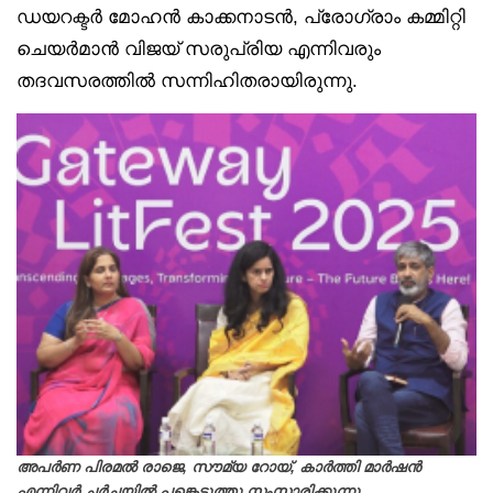
ഡയറക്ടർ മോഹൻ കാക്കനാടൻ, പ്രോഗ്രാം കമ്മിറ്റി
ചെയർമാൻ വിജയ് സരുപ്രിയ എന്നിവരും
തദവസരത്തിൽ സന്നിഹിതരായിരുന്നു.
അപർണ പിരമൽ രാജെ, സൗമ്യ റോയ്, കാർത്തി മാർഷൻ
എന്നിവർ ചർച്ചയിൽ പങ്കെടുത്തു സംസാരിക്കുന്നു.