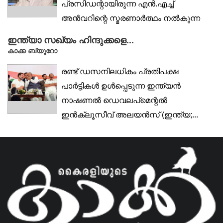
പ്രസിഡന്റായിരുന്ന എന്‍.എച്ച്
അന്‍വറിന്റെ സ്മരണാര്‍ത്ഥം നല്‍കുന്ന
മാധ്യമ...
ഇന്ത്യാ സഖ്യം ഹിന്ദുക്കളെ...
കാക്ക ബ്യുറോ
രണ്ട് ഡസനിലധികം പ്രതിപക്ഷ
പാർട്ടികൾ ഉൾപ്പെടുന്ന ഇന്ത്യൻ
നാഷണൽ ഡെവലപ്‌മെന്റൽ
ഇൻക്ലൂസീവ് അലയൻസ് (ഇന്ത്യ;...