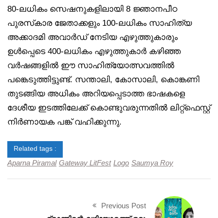
80-ലധികം സെഷനുകളിലായി 8 ജ്ഞാനപീഠ
പുരസ്‌കാര ജേതാക്കളും 100-ലധികം സാഹിത്യ
അക്കാദമി അവാർഡ് നേടിയ എഴുത്തുകാരും
ഉൾപ്പെടെ 400-ലധികം എഴുത്തുകാർ കഴിഞ്ഞ
വർഷങ്ങളിൽ ഈ സാഹിത്യോത്സവത്തിൽ
പങ്കെടുത്തിട്ടുണ്ട്. സന്താലി, കോസാലി, കൊങ്കണി
തുടങ്ങിയ അധികം അറിയപ്പെടാത്ത ഭാഷകളെ
ദേശീയ ഇടത്തിലേക്ക് കൊണ്ടുവരുന്നതിൽ ലിറ്റ്ഫെസ്റ്റ്
നിർണായക പങ്ക് വഹിക്കുന്നു.
Related tags :
Aparna Piramal
Gateway LitFest
Logo
Saumya Roy
Previous Post