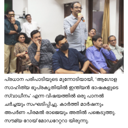
പ്രധാന പരിപാടിയുടെ മുന്നോടിയായി, ‘ആഗോള
സാഹിത്യ ഭൂപ്രകൃതിയിൽ ഇന്ത്യൻ ഭാഷകളുടെ
സ്വാധീനം’ എന്ന വിഷയത്തിൽ ഒരു പാനൽ
ചർച്ചയും സംഘടിപ്പിച്ചു. കാർത്തി മാർഷനും
അപർണ പിരമൽ രാജെയും അതിൽ പങ്കെടുത്തു.
സൗമ്യ റോയ് മോഡറേറ്ററാ യിരുന്നു.