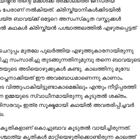
േഷ്ഠൻ തന്റെ മക്കൾക്ക് അക്കാലത്തെ ജനപ്രിയ
യും പേരാണ് നൽകിയത്. ക്രിസ്ത്യാനികൾക്കിടയിൽ
െയ്ത ബാവയ്ക്ക് ഒട്ടേറെ അസംസ്‌കൃത വസ്തുക്കൾ
ൽ കഥകൾ ക്രിസ്ത്യൻ പശ്ചാത്തലത്തിൽ എഴുതപ്പെട്ടത്
ുപ്പം മുതലേ പുലർത്തിയ എഴുത്തുകാരനായിരുന്നു
്ചു സംസാരിച്ചു തുടങ്ങുന്നതിനുമുമ്പു തന്നെ ബാവയുടെ
തയുടെ അടിയൊഴുക്കുകൾ കണ്ടു. കാലത്തിനു മുമ്പേ
്രാപ്തനാക്കിയത് ഈ അവബോധമാണെന്നു കാണാം.
്തുപാകിയിട്ടുണ്ടാകാമെങ്കിലും എന്തും നീട്ടിപ്പരത്തി
ന ഉമ്മയുടെ സ്വാധീനമായിരുന്നു കൂടുതൽ ശക്തം.
പരിസരവും ഇത്ര സൂക്ഷ്മമായി കഥയിൽ അവതരിപ്പിച്ചവർ
ല.
തികളാണ് കൊച്ചുബാവ കൂടുതൽ വായിച്ചിരുന്നത്.
ത്യ കൃതികൾ മാറ്റിയെഴുതിക്കൊണ്ടിരുന്ന കാലത്ത്