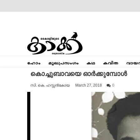
Skip
to
content
Mumbai Kaakka
Kairali's Kaakka
ഹോം
മുഖപ്രസംഗം
കഥ
കവിത
വായ
കൊച്ചുബാവയെ ഓർക്കുമ്പോൾ
സി. കെ. ഹസ്സൻകോയ
March 27, 2018
0