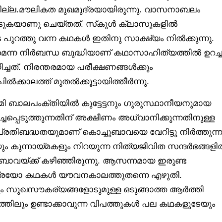
ല്ല.മൗലികത മുഖമുദ്രയായിരുന്നു. വാസനാബലം
പെടുകയാണു ചെയ്തത്. സ്‌കൂൾ ക്ലാസുകളിൽ
 പുറത്തു വന്ന കഥകൾ ഇതിനു സാക്ഷ്യം നിൽക്കുന്നു.
ണമെന്ന നിർബന്ധ ബുദ്ധിയാണ് കഥാസാഹിത്യത്തിൽ ഉറച്
ചത്. നിരന്തരമായ പരീക്ഷണങ്ങൾക്കും
ൽക്കാലത്ത് മുതൽക്കൂട്ടായിത്തീർന്നു.
ഭൂമി ബാലപംക്തിയിൽ കുട്ടേട്ടനും ഗുരുസ്ഥാനീയനുമായ
്ചപ്പെടുത്തുന്നതിന് അക്ഷീണം അധ്വാനിക്കുന്നതിനുള്ള
രതിബദ്ധതയുമാണ് കൊച്ചുബാവയെ വേറിട്ടു നിർത്തുന്ന
ും കുന്നായ്മകളും നിറയുന്ന നിത്യജീവിത സന്ദർഭങ്ങള
ബാവയ്ക്ക് കഴിഞ്ഞിരുന്നു. ആസന്നമായ ഇരുണ്ട
ന്ന എത്രയോ കഥകൾ യൗവനകാലത്തുതന്നെ എഴുതി.
ം സുഖസൗകര്യങ്ങളോടുമുള്ള ഒടുങ്ങാത്ത ആർത്തി
്തിലും ഉണ്ടാക്കാവുന്ന വിപത്തുകൾ പല കഥകളുടേയും