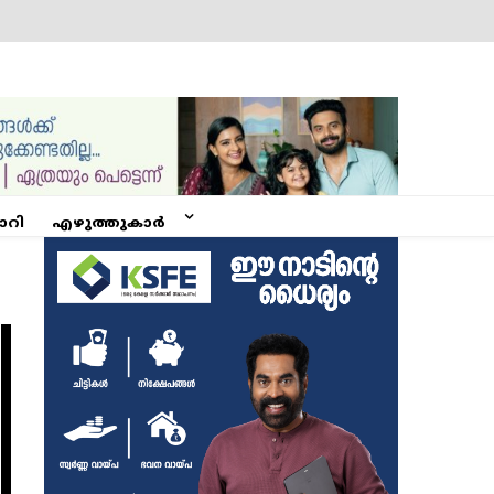
ോറി
എഴുത്തുകാർ