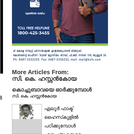
More Articles From:
സി. കെ. ഹസ്സൻകോയ
കൊച്ചുബാവയെ ഓർക്കുമ്പോൾ
സി. കെ. ഹസ്സൻകോയ
ൽ
ഏലൂർ ഫാക്ട്
ഹൈസ്‌കൂളിൽ
പഠിക്കുമ്പോൾ