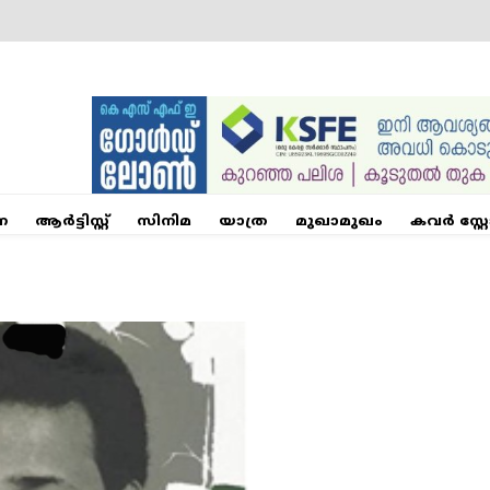
ന
ആര്‍ട്ടിസ്റ്റ്
സിനിമ
യാത്ര
മുഖാമുഖം
കവർ സ്റ്റ