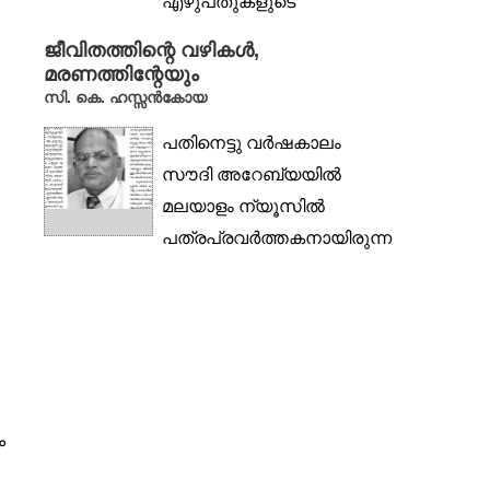
എഴുപതുകളുടെ
ആദ്യത്തിലാണ്
ജീവിതത്തിന്റെ വഴികൾ,
അദൃശ്യതയുടെ നിഴൽ
മരണത്തിന്റേയും
എഴുതിയ കഥാകൃത്തിനെ
സി. കെ. ഹസ്സൻകോയ
തേടി...
പതിനെട്ടു വർഷകാലം
സൗദി അറേബ്യയിൽ
മലയാളം ന്യൂസിൽ
പത്രപ്രവർത്തകനായിരുന്ന
സി.കെ. ഹസ്സൻകോയയുടെ
ഗൾഫ്
ഓർമക്കുറിപ്പുകളാണ്...
ം