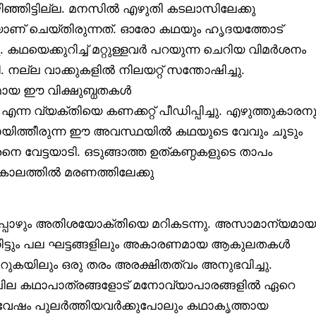
്ഞിട്ടില്ല. മനസിൽ എഴുതി കടലാസിലേക്കു
ാണ് ചെയ്തിരുന്നത്. ഓരോ കഥയും ഹൃദയത്തോട്
ു. കഥയെക്കുറിച്ച് മറ്റുള്ളവർ പറയുന്ന ചെറിയ വിമർശനം
തി. നല്ല വാക്കുകളിൽ നിലയറ്റ് സന്തോഷിച്ചു.
യ ഈ വിക്ഷുബ്ധതകൾ
ന്ന വ്യക്തിയെ കണക്കറ്റ് പീഡിപ്പിച്ചു. എഴുത്തുകാരനു
ായിത്തീരുന്ന ഈ അവസ്ഥയിൽ കഥയുടെ വേവും ചൂടും
െ വേട്ടയാടി. ഒടുങ്ങാത്ത ഉത്കണ്ഠകളുടെ താപം
ലത്തിൽ മരണത്തിലേക്കു
പ്പോഴും അതിശയോക്തിയെ മറികടന്നു. അസാമാന്യമായ
്നിട്ടും പല ഘട്ടങ്ങളിലും അകാരണമായ ആകുലതകൾ
െറുകയിലും ഒരു തരം അരക്ഷിതത്വം അനുഭവിച്ചു.
ച്ച ചില കഥാപാത്രങ്ങളോട് മനോവ്യാപാരങ്ങളിൽ ഏറെ
ിദ്വേഷം പുലർത്തിയവർക്കുപോലും കഥാകൃത്തായ