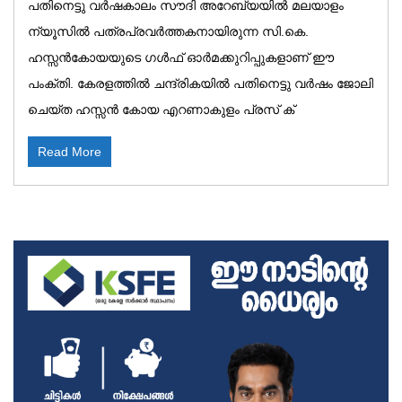
പതിനെട്ടു വർഷകാലം സൗദി അറേബ്യയിൽ മലയാളം
ന്യൂസിൽ പത്രപ്രവർത്തകനായിരുന്ന സി.കെ.
ഹസ്സൻകോയയുടെ ഗൾഫ് ഓർമക്കുറിപ്പുകളാണ് ഈ
പംക്തി. കേരളത്തിൽ ചന്ദ്രികയിൽ പതിനെട്ടു വർഷം ജോലി
ചെയ്ത ഹസ്സൻ കോയ എറണാകുളം പ്രസ് ക്
Read More