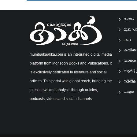
ഹോം
മുഖപ്
കഥ
കവിത
mumbaikaakka.com is an integrated digital media
വായന
platform from Monsoon Books and Publications. It
ആര്‍ട്ടിസ്റ
is exclusively dedicated to literature and social
articles. This portal with global reach, bringing the
സിനിമ
latest news and analysis through articles,
യാത്ര
podcasts, videos and social channels.