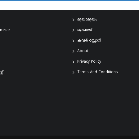
മുഖാമുഖം
രസംഗം
മുംബയ്
കവർ സ്റ്റോറി
About
Privacy Policy
്റ്
Terms And Conditions