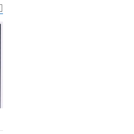
കവിത
കവിത
ആത്മഭാഷണങ്ങൾ: സ
കുടിവയ്പ്