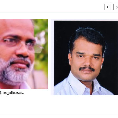
്റെ സുവിശേഷം
കവിത
ഇനി മടങ്ങിവരാത്തവര്‍