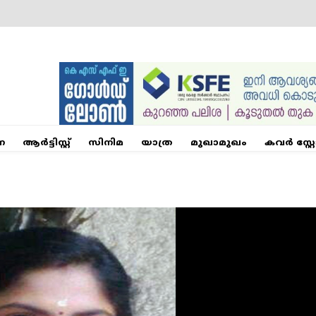
ന
ആര്‍ട്ടിസ്റ്റ്
സിനിമ
യാത്ര
മുഖാമുഖം
കവർ സ്റ്റ