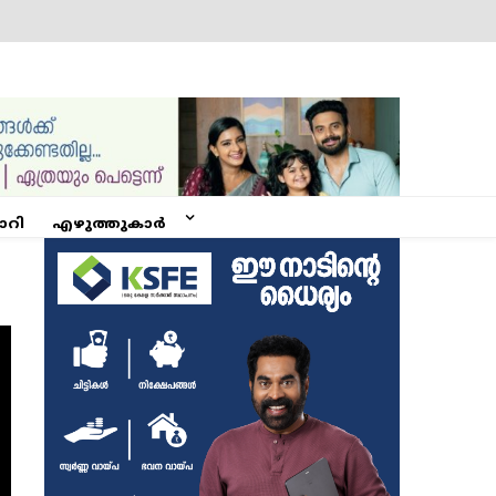
ോറി
എഴുത്തുകാർ