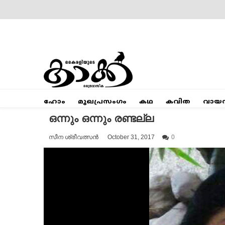
Skip
to
content
Mumbai Kaakka
Kairali's Kaakka
ഹോം
മുഖപ്രസംഗം
കഥ
കവിത
വായ
ഒന്നും ഒന്നും രണ്ടല്ല
സീന ശ്രീവത്സൻ
October 31, 2017
0