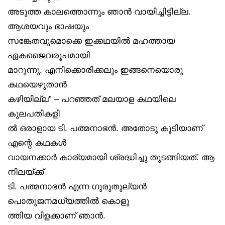
അടുത്ത കാലത്തൊന്നും ഞാൻ വായിച്ചിട്ടില്ല.
ആശയവും ഭാഷയും
സങ്കേതവുമൊക്കെ ഇക്കഥയിൽ മഹത്തായ
ഏകജൈവരൂപമായി
മാറുന്നു. എനിക്കൊരിക്കലും ഇങ്ങനെയൊരു
കഥയെഴുതാൻ
കഴിയില്ല” – പറഞ്ഞത് മലയാള കഥയിലെ
കുലപതികളി
ൽ ഒരാളായ ടി. പത്മനാഭൻ. അതോടു കൂടിയാണ്
എന്റെ കഥകൾ
വായനക്കാർ കാര്യമായി ശ്രദ്ധിച്ചു തുടങ്ങിയത്. ആ
നിലയ്ക്ക്
ടി. പത്മനാഭൻ എന്ന ഗുരുതുല്യൻ
പൊതുജനമധ്യത്തിൽ കൊളു
ത്തിയ വിളക്കാണ് ഞാൻ.