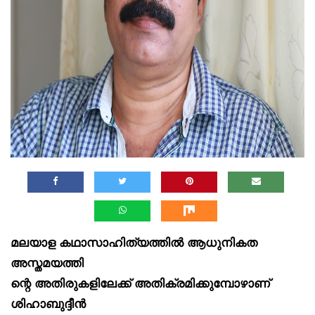
മലയാള കഥാസാഹിത്യത്തിൽ ആധുനികത
അസ്തമയത്തി
ന്റെ അതിരുകളിലേക്ക് അതിക്രമിക്കുമ്പോഴാണ്
ശിഹാബുദ്ദീൻ