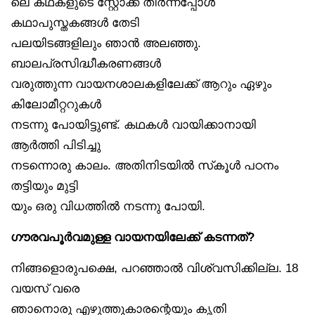
ലെ കഥകളുടെ സ്റ്റോക്ക് തീർന്നപ്പോൾ
കഥാപുസ്തകങ്ങൾ തേടി
പലയിടങ്ങളിലും ഞാൻ അലഞ്ഞു.
ബാലപ്രസിദ്ധീകരണങ്ങൾ
വരുത്തുന്ന വായനശാലകളിലേക്ക് ആറും ഏഴും
കിലോമീറ്ററുകൾ
നടന്നു പോയിട്ടുണ്ട്. കഥകൾ വായിക്കാനായി
ആർത്തി പിടിച്ചു
നടന്നൊരു കാലം. അതിനിടയിൽ സ്‌കൂൾ പഠനം
തട്ടിയും മുട്ടി
യും ഒരു വിധത്തിൽ നടന്നു പോയി.
ഗൗരവപൂർവമുള്ള വായനയിലേക്ക് കടന്നത്?
നിങ്ങളൊരുപക്ഷെ, പറഞ്ഞാൽ വിശ്വസിക്കില്ല. 18
വയസ് വരെ
ഞാനൊരു എഴുത്തുകാരന്റെയും കൃതി