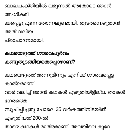
ബാലപംക്തിയിൽ വരുന്നത്. അതോടെ ഞാൻ
അംഗീകരി
ക്കപ്പെട്ടു എന്ന തോന്നലുണ്ടായി. തുടർന്നെഴുതാൻ
അത് വലിയ
പ്രചോദനമായി.
കഥയെഴുത്ത് ഗൗരവപൂർവം
കണ്ടുതുടങ്ങിയതെപ്പൊഴാണ്?
കഥയെഴുത്ത് അന്നുമിന്നും എനിക്ക് ഗൗരവപ്പെട്ട
കാര്യമാണ്.
വാരിവലിച്ച് ഞാൻ കഥകൾ എഴുതിയിട്ടില്ല. താങ്കൾ
നേരത്തെ
സുചിപ്പിച്ചതു പോലെ 35 വർഷത്തിനിടയിൽ
എഴുതിയത് 200-ൽ
താഴെ കഥകൾ മാത്രമാണ്. അവയിലെ കുറേ