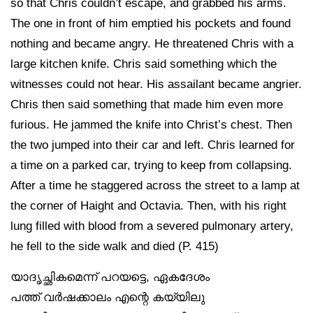
so that Chris couldn’t escape, and grabbed his arms.
The one in front of him emptied his pockets and found
nothing and became angry. He threatened Chris with a
large kitchen knife. Chris said something which the
witnesses could not hear. His assailant became angrier.
Chris then said something that made him even more
furious. He jammed the knife into Christ’s chest. Then
the two jumped into their car and left. Chris learned for
a time on a parked car, trying to keep from collapsing.
After a time he staggered across the street to a lamp at
the corner of Haight and Octavia. Then, with his right
lung filled with blood from a severed pulmonary artery,
he fell to the side walk and died (P. 415)
യാദൃച്ഛികമെന്ന് പറയട്ടെ, ഏകദേശം
പത്ത് വർഷക്കാലം എന്റെ കയ്യിലു