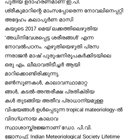
പുതിയ ഉദാഹരണമാണ് ഇ.പി.
ശ്രീകുമാറിന്റെ മാംസപ്പോരെന്ന നോവലിനെപ്പറ്റി
അദ്ദേഹം കലാപൂർണ മാസി
കയുടെ 2017 മെയ് ലക്കത്തിലെഴുതിയ
‘അധിനിവേശപ്പെട്ട ശരീരങ്ങൾ’ എന്ന
നോവൽപഠനം. എഴുതിയെഴുതി പ്രസ
ന്നരാജൻ മാഷ് പുരുഷനിരൂപകർക്കിടയിലെ
ഒരു എം. ലീലാവതിടീച്ചർ ആയി
മാറിക്കൊണ്ടിരിക്കുന്നു.
മൺസൂണകൾ, കാലാവസ്ഥാമാറ്റ
ങ്ങൾ, കടൽ-അന്തരീക്ഷ പ്രതിക്രിയ
കൾ തുടങ്ങിയ അതീവ പ്രാധാന്യമുള്ള
വിഷയങ്ങൾ ഉൾപ്പെടുന്ന tropical mateoriology-ൽ
വിദഗ്ധനായ കാലാവ
സ്ഥാശാസ്ത്രജ്ജനാണ് ഡോ. പി.വി.
ജോസഫ്. Indian Meteoriological Society Lifetime