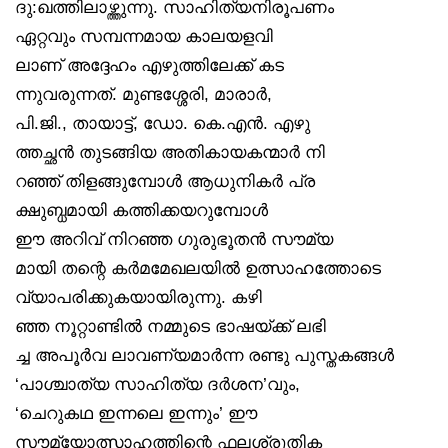
ദു:ഖത്തിലാഴ്ത്തുന്നു. സാഹിത്യനിരൂപണം
ഏറ്റവും സമ്പന്നമായ കാലയളവി
ലാണ് അദ്ദേഹം എഴുത്തിലേക്ക് കട
ന്നുവരുന്നത്. മുണ്ടശ്ശേരി, മാരാർ,
പി.ജി., തായാട്ട്, ഡോ. കെ.എൻ. എഴു
ത്തച്ഛൻ തുടങ്ങിയ അതികായകന്മാർ നി
റഞ്ഞ് തിളങ്ങുമ്പോൾ ആധുനികർ പ്ര
ക്ഷുബ്ധമായി കത്തിക്കയറുമ്പോൾ
ഈ അറിവ് നിറഞ്ഞ ഗുരുഭൂതൻ സൗമ്യ
മായി തന്റെ കർമമേഖലയിൽ ഉത്സാഹത്തോടെ
വ്യാപരിക്കുകയായിരുന്നു. കഴി
ഞ്ഞ നൂറ്റാണ്ടിൽ നമ്മുടെ ഭാഷയ്ക്ക് ലഭി
ച്ച അപൂർവ ലാവണ്യമാർന്ന രണ്ടു പുസ്തകങ്ങൾ
‘പാശ്ചാത്യ സാഹിത്യ ദർശന’വും,
‘ചെറുകഥ ഇന്നലെ ഇന്നും’ ഈ
സൗമ്യോത്സാഹത്തിന്റെ ഫലശ്രുതിക