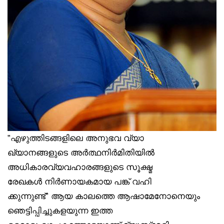
”എഴുത്തിടങ്ങളിലെ അനുഭവ വ്യാ
ഖ്യാനങ്ങളുടെ അർത്ഥനിർമിതിയിൽ
അധികാരവ്യവഹാരങ്ങളുടെ സൂക്ഷ്മ
രേഖകൾ നിർണായകമായ പങ്ക് വഹി
ക്കുന്നുണ്ട്” ആയ കാലത്തെ ആഷാമേനോനെയും
ഞെട്ടിപ്പിച്ചുകളയുന്ന ഇത്ത