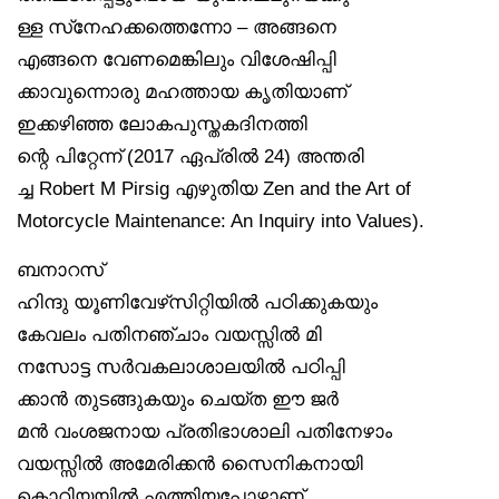
ള്ള സ്‌നേഹക്കത്തെന്നോ – അങ്ങനെ
എങ്ങനെ വേണമെങ്കിലും വിശേഷിപ്പി
ക്കാവുന്നൊരു മഹത്തായ കൃതിയാണ്
ഇക്കഴിഞ്ഞ ലോകപുസ്തകദിനത്തി
ന്റെ പിറ്റേന്ന് (2017 ഏപ്രിൽ 24) അന്തരി
ച്ച Robert M Pirsig എഴുതിയ Zen and the Art of
Motorcycle Maintenance: An Inquiry into Values).
ബനാറസ്
ഹിന്ദു യൂണിവേഴ്‌സിറ്റിയിൽ പഠിക്കുകയും
കേവലം പതിനഞ്ചാം വയസ്സിൽ മി
നസോട്ട സർവകലാശാലയിൽ പഠിപ്പി
ക്കാൻ തുടങ്ങുകയും ചെയ്ത ഈ ജർ
മൻ വംശജനായ പ്രതിഭാശാലി പതിനേഴാം
വയസ്സിൽ അമേരിക്കൻ സൈനികനായി
കൊറിയയിൽ എത്തിയപ്പോഴാണ്