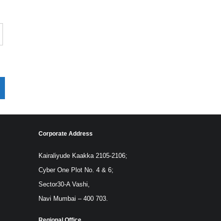
Corporate Address
Kairaliyude Kaakka 2105-2106;
Cyber One Plot No. 4 & 6;
Sector30-A Vashi,
Navi Mumbai – 400 703.
Regional Office