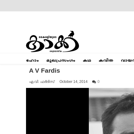
Skip
to
content
Mumbai Kaakka
Kairali's Kaakka
ഹോം
മുഖപ്രസംഗം
കഥ
കവിത
വായ
A V Fardis
എ.വി. ഫർദിസ്
October 14, 2014
0