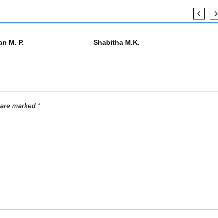
എഴുത്തുകാർ
n M. P.
Shabitha M.K.
s are marked
*