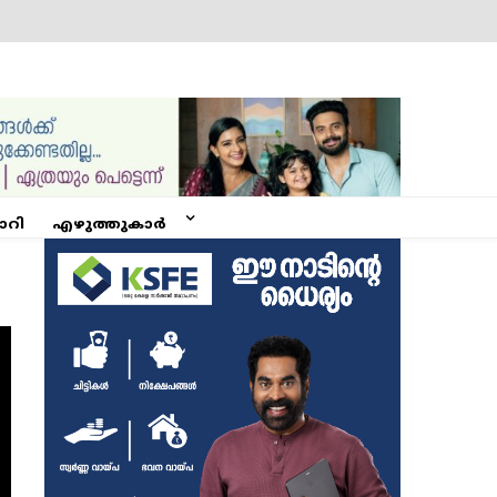
ോറി
എഴുത്തുകാർ