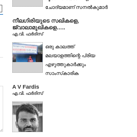
ചോദ്യമാണ് സനൽകുമാർ
ശശിധരൻ എന്ന
എഴുത്തുകാർ
എഴുത്തുകാർ
നീലഗിരിയുടെ സഖികളെ,
സംവിധായകൻ തന്റെ...
Alavikkutty K.C.
Krishnadas Pulappatt
ജ്വാലാമുഖികളെ…..
എ.വി. ഫർദിസ്
ഒരു കാലത്ത്
മലയാളത്തിന്റെ പ്രിയ
എഴുത്തുകാർക്കും
സാംസ്‌കാരിക
നായകർക്കുമെല്ലാം
A V Fardis
കോഴിക്കോട്ടെത്തിയാൽ
എ.വി. ഫർദിസ്
രാത്രി തങ്ങാനൊരിടമായി
രുന്ന...