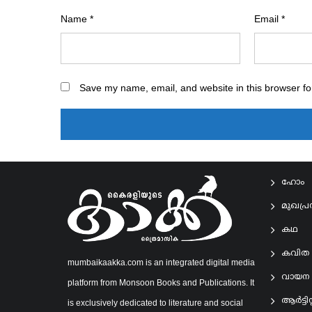
Name
*
Email
*
Save my name, email, and website in this browser fo
ഹോം
മുഖപ്
കഥ
കവിത
mumbaikaakka.com is an integrated digital media
വായന
platform from Monsoon Books and Publications. It
ആര്‍ട്ടിസ്റ
is exclusively dedicated to literature and social