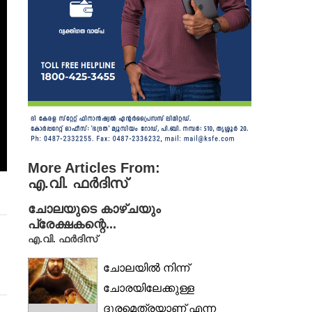
More Articles From:
എ.വി. ഫർദിസ്
ചോലയുടെ കാഴ്ചയും
പ്രേക്ഷകന്റെ...
എ.വി. ഫർദിസ്
ചോലയിൽ നിന്ന്
ചോരയിലേക്കുള്ള
ദൂരമെത്രയാണ് എന്ന