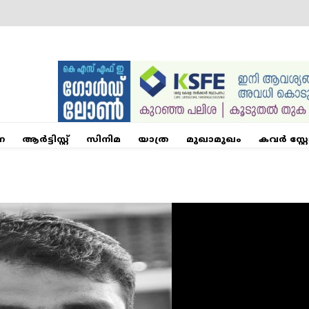
ന
ആര്‍ട്ടിസ്റ്റ്
സിനിമ
യാത്ര
മുഖാമുഖം
കവർ സ്റ്റ