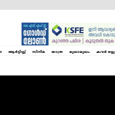
ന
ആര്‍ട്ടിസ്റ്റ്
സിനിമ
യാത്ര
മുഖാമുഖം
കവർ സ്റ്റ