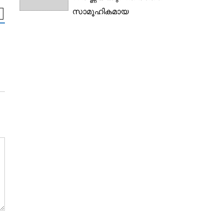
സാമൂഹികമായ
ഇടപെടലാണ്.
എഴുത്തുകാർ
എഴുത്തുകാർ
എഴുത്തുകാരൻ തന്റെ
Sasikumar V
Mercy Margaret
ആശയാവിഷ്ക്കാരത്തിന്
തെരഞ്ഞെടുക്കുന്ന
മാർഗ്ഗങ്ങൾ...