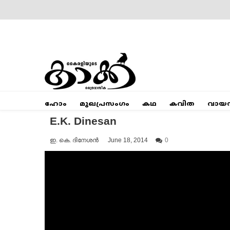
Skip
to
content
Mumbai Kaakka
Kairali's Kaakka
ഹോം
മുഖപ്രസംഗം
കഥ
കവിത
വായ
E.K. Dinesan
ഇ. കെ. ദിനേശൻ
June 18, 2014
0