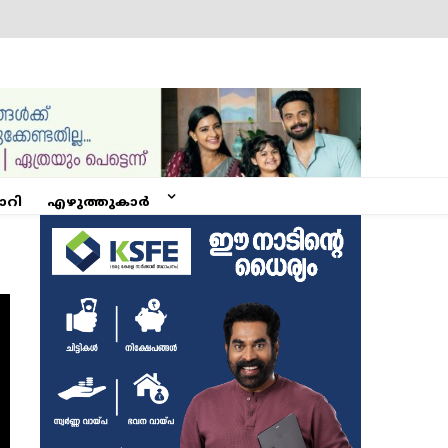
ോറി
എഴുത്തുകാർ