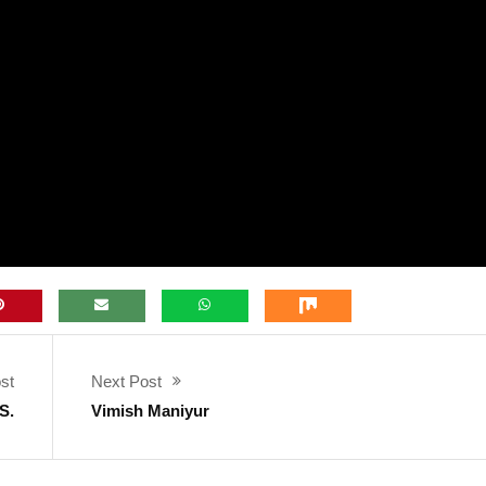
st
Next Post
S.
Vimish Maniyur