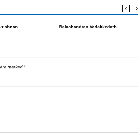
എഴുത്തുകാർ
ekrishnan
Balachandran Vadakkedath
s are marked
*