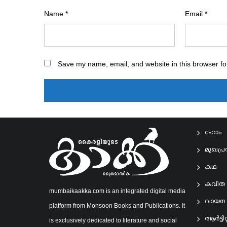
Name
*
Email
*
Save my name, email, and website in this browser fo
ഹോം
മുഖപ്
കഥ
കവിത
mumbaikaakka.com is an integrated digital media
വായന
platform from Monsoon Books and Publications. It
ആര്‍ട്ടിസ്റ
is exclusively dedicated to literature and social