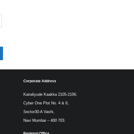
Corporate Address
Kairaliyude Kaakka 2105-2106;
Cyber One Plot No. 4 & 6;
Sector30-A Vashi,
Navi Mumbai – 400 703.
Regional Office