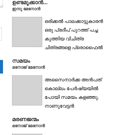
ഉണ്ടമൂക്കാൻ...
ഇന്ദു മേനോൻ
ഒരിക്കൽ പാലക്കാട്ടുകാരൻ
ഒരു പ്രദീപ് പുറത്ത് പച്ച
കുത്തിയ വിചിത്ര
ചിത്രങ്ങളെ പ്രൊഫൈൽ
ആക്കിയ...
സമയം
മനോജ് മേനോൻ
അസൈനാർക്ക അൻപത്
കൊല്ലം പേർഷ്യയിൽ
പോയി സമയം കളഞ്ഞു.
നാണുവേട്ടൻ
അൻപത്തിനാലു കൊല്ലം...
മരണജന്മം
മനോജ് മേനോൻ