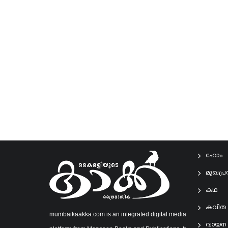
ഹോം
മുഖപ്
കഥ
കവിത
mumbaikaakka.com is an integrated digital media
വായന