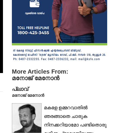
More Articles From:
മനോജ് മേനോൻ
പ്ലാവ്
മനോജ്‌ മേനോൻ
മകളേ ഉമ്മറവാതില്‍
ഞരങ്ങാതെ ചാരുക
നിനക്കറിയാമോ പണ്ടിതൊരു