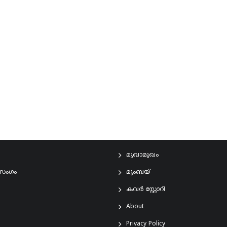
മുഖാമുഖം
രസംഗം
മുംബയ്
കവർ സ്റ്റോറി
About
Privacy Policy