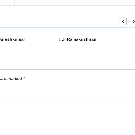
എഴുത്തുകാർ
Sureshkumar
T.D. Ramakrishnan
s are marked
*