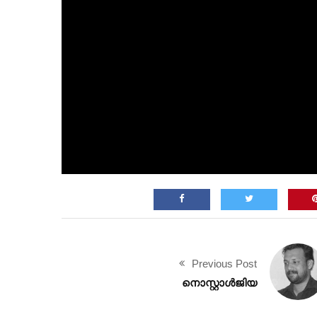
Previous Post
നൊസ്റ്റാൾജിയ