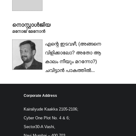
നൊസ്റ്റാൾജിയ
മനോജ് മേനോൻ
എന്റെ ഇടവഴീ, (അങ്ങനെ
വിളിക്കാലോ? അതോ ആ
കാലം നീയും മറന്നോ?)
ചവിട്ടാൻ പാകത്തിൽ...
Corporate Address
Kairaliyude Kaakka 2105-2106;
Cyber One Plot No. 4 & 6;
Sector30-A Vashi,
Navi Mumbai – 400 703.