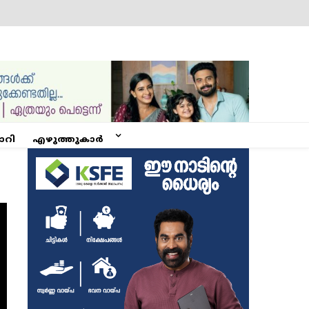
ോറി
എഴുത്തുകാർ