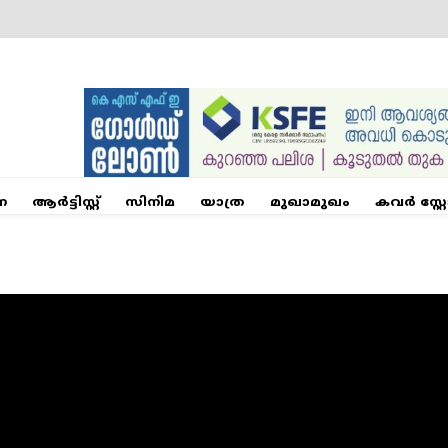
ന
ആര്‍ട്ടിസ്റ്റ്
സിനിമ
യാത്ര
മുഖാമുഖം
കവർ സ്റ്റ