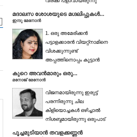
വരിക്ക പ്ളാവായിരുന്നു
കുട്ടിക്കാലത്ത് അച്ഛനും
മദാലസ ശോശയുടെ മഗ്ദലിപ്പുകൾ...
കൂട്ടുകാരും...
ഇന്ദു മേനോൻ
എഴുത്തുകാർ
1. ഒരു അമേരിക്കൻ
V. Dileep
പട്ടാളക്കാരൻ വിയറ്റ്നാമിനെ
വിശക്കുന്നുണ്ട്
അപ്പത്തിനൊപ്പം കൂട്ടാൻ
പുളിപ്പിച്ച അവളുടെ ചോര...
കുറെ അവൻമാരും ഒരു...
മനോജ് മേനോൻ
വിജനമായിരുന്നു ഇരുട്ട്
പരന്നിരുന്നു ചില
കിളിയൊച്ചകൾ ഒഴിച്ചാൽ
എഴുത്തുകാർ
നിശബ്ദമായിരുന്നു ഒരുപാട്
Mohandas Vadakkum
കാലം ഒരേ നില്പ്...
പൂച്ചമുടിയാൻ തവളക്കണ്ണൻ