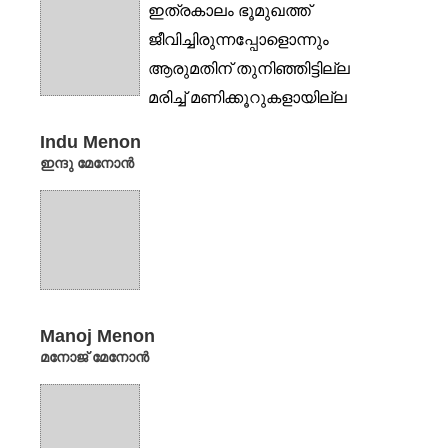
ഇത്രകാലം ഭൂമുഖത്ത്
ജീവിച്ചിരുന്നപ്പോളൊന്നും
ആരുമതിന് തുനിഞ്ഞിട്ടില്ല
മരിച്ച് മണിക്കൂറുകളായില്ല
എന്തായിരുന്നു ധൃതി! ഈ
Indu Menon
മണ്ണിനിത്...
ഇന്ദു മേനോൻ
Manoj Menon
മനോജ് മേനോൻ