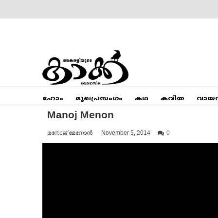
Skip
to
content
Mumbai Kaakka
Kairali's Kaakka
ഹോം
മുഖപ്രസംഗം
കഥ
കവിത
വായ
Manoj Menon
മനോജ് മേനോൻ
November 5, 2014
0