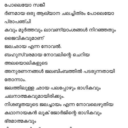
പോലെയോ സങ്കീ
ർണമായ ഒരു ആഖ്യാന ചലച്ചിത്രം പോലെയോ
പ്രാപഞ്ചി
കവും മൂർത്തവും ലാവണ്യാംശങ്ങൾ നിറഞ്ഞതും
ജൈവികവുമാണ്
ജലഛായ എന്ന നോവൽ.
ബഹുസ്വരമായ നോവലിന്റെ ചെറിയ
അലയൊലികളുടെ
അനുരണനങ്ങൾ ജലബിംബത്തിൽ പടരുന്നതായി
തോന്നാം.
ജലത്തിലുള്ള ഛായ പലപ്പോഴും ഭാഗികവും
ചലനാത്മകവുമായിരിക്കും.
നിശബ്ദതയുടെ ജലച്ചായം എന്ന നോവലെഴുതിയ
കഥാനായകൻ ലൂക് ജോർജിന്റെ ഭാഗികവും
ഭ്രമാത്മകവും