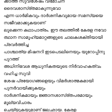
ക്കാത്ത സുവിശേഷം വിമോചന
ദൈവശാസ്ര്തമാകുന്നുവോ
എന്ന ധാർമികവും ദാർശനികവുമായ സമസ്യയെ
സജീവമാക്കുകയാണ്
ലൂക്കെന്ന കഥാപാത്രം. ഈ തലത്തിൽ കേരള നവോ
ത്ഥാന സാമൂഹ്യമാറ്റങ്ങളുടെ ചാലകശക്തിയായി
പ്രവർത്തിച്ച
പാശ്ചാത്യ മിഷനറി ഇടപെടലിനെയും യൂറോപ്പിനു
പുറത്ത്
അധിനിവേശ ആധുനികതയുടെ നിർവാഹകത്വം
വഹിച്ച സുവി
ശേഷ പ്രയോഗങ്ങളെയും വിമർശാത്മകമായി
പുനർവായിക്കുകയും
ദാർശനികമായും ജ്ഞാനശാസ്ര്തപരമായും
മൂല്യവിചാരം
ചെയ്യുകയുമാണ് ജലഛായ. കേരള