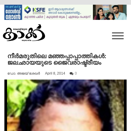
Skip
to
content
Mumbai Kaakka
Kairali's Kaakka
നീർമരുതിലെ മഞ്ഞപ്പാപ്പാത്തികൾ:
ജലഛായയുടെ ജൈവരാഷ്ട്രീയം
ഡോ. അജയ് ശേഖർ
April 8, 2014
0