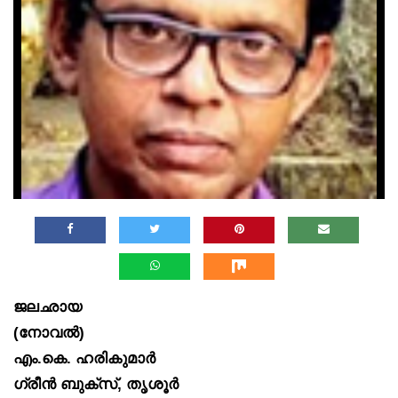
ജലഛായ
(നോവൽ)
എം.കെ. ഹരികുമാർ
ഗ്രീൻ ബുക്‌സ്, തൃശൂർ