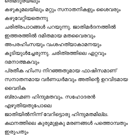
തെമദുരയിലും
കഴുകുമലയിലും മറ്റും സനാതനികളും ശൈവരും
കഴുവേറ്റിയതെന്നു
ചരിത്രപാഠങ്ങൾ പറയുന്നു. ജാതിമർദനത്തിൽ
ഇത്തരത്തിൽ ദമിതമായ മതവൈരവും
അപരഹിംസയും വംശഹത്യാകാമനയും
കൂടിയുൾച്ചേരുന്നു. ചരിത്രത്തിലെ ഏറ്റവും
ദമനാത്മകവും
പ്രതീക ഹിംസ നിറഞ്ഞതുമായ ഫാഷിസമാണ്
സനാതനമായ വർണധർമവും അതിന്റെ ഉറവിടമായ
വൈദിക
ബ്രാഹ്മണ ഹിന്ദുമതവും. സഹോദരൻ
എഴുതിയതുപോലെ
ജാതിയിൽനിന്ന് വേറിട്ടൊരു ഹിന്ദുമതമില്ല.
കഥനത്തിലെ കുരുമുളകു മരണങ്ങൾ പത്തൊമ്പതും
ഇരുപതും