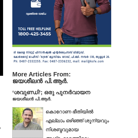
More Articles From:
ജയശീലൻ പി.ആർ.
‘ശവുണ്ഡി’; ഒരു പുനർവായന
ജയശീലൻ പി.ആർ.
കൊറോണ ഭീതിയിൽ
എല്ലാം ഒഴിഞ്ഞ് ശൂന്യവും
െ
നിശബ്ദവുമായ