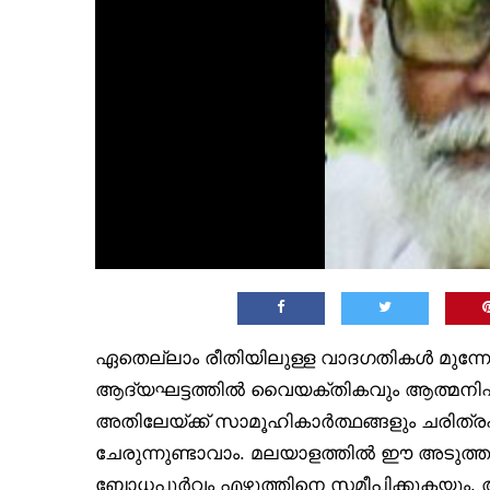
ഏതെല്ലാം രീതിയിലുള്ള വാദഗതികൾ മുന്നോട
ആദ്യഘട്ടത്തിൽ വൈയക്തികവും ആത്മനിഷ്ഠ
അതിലേയ്ക്ക് സാമൂഹികാർത്ഥങ്ങളും ചരിത്രപ
ചേരുന്നുണ്ടാവാം. മലയാളത്തിൽ ഈ അടുത്ത
ബോധപൂർവം എഴുത്തിനെ സമീപിക്കുകയും, അ