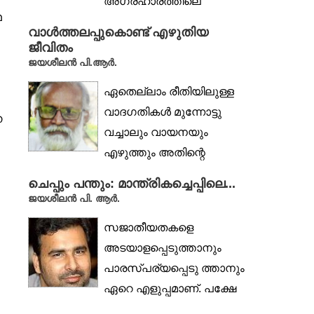
അഗ്രഹാരത്തിലെ
ഥ
വീട്ടിലിരുന്നുകൊണ്ട് ടി കെ
വാൾത്തലപ്പുകൊണ്ട് എഴുതിയ
ശങ്കരനാരായണൻ...
ജീവിതം
ജയശീലൻ പി.ആർ.
ഏതെല്ലാം രീതിയിലുള്ള
വാദഗതികൾ മുന്നോട്ടു
ന
വച്ചാലും വായനയും
എഴുത്തും അതിന്റെ
ആദ്യഘട്ടത്തിൽ
ചെപ്പും പന്തും: മാന്ത്രികച്ചെപ്പിലെ...
വൈയക്തികവും
ജയശീലൻ പി. ആർ.
ആത്മനിഷ്ഠവുമായ...
സജാതീയതകളെ
അടയാളപ്പെടുത്താനും
പാരസ്പര്യപ്പെടു ത്താനും
ഏറെ എളുപ്പമാണ്. പക്ഷേ
വിജായീതകളെ അത്തര