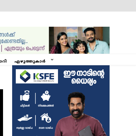
ോറി
എഴുത്തുകാർ