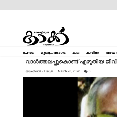
Skip
to
content
Mumbai Kaakka
Kairali's Kaakka
ഹോം
മുഖപ്രസംഗം
കഥ
കവിത
വായ
വാൾത്തലപ്പുകൊണ്ട് എഴുതിയ ജീവ
ജയശീലൻ പി.ആർ.
March 28, 2020
0