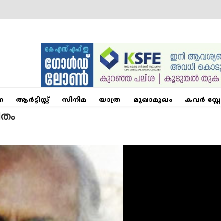
ന
ആര്‍ട്ടിസ്റ്റ്
സിനിമ
യാത്ര
മുഖാമുഖം
കവർ സ്റ്റ
ിതം