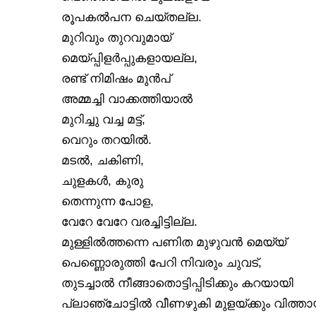
രൂപകൽപന ചെയ്തല്ല.
മുറിവും തുറവുമായ്
മെയ്പ്പിളർപ്പുകളായല്ല,
രണ്ട് നിമിഷം മുൻപ്
അമ്മച്ചി വാക്കത്തിയാൽ
മുറിച്ചു വച്ച മട്ട്,
വെറും തറയിൽ.
മടൽ, ചകിണി,
ചുളകൾ, കുരു
തെന്നുന്ന പോള,
വേറേ വേറേ വരച്ചിട്ടില്ല.
മുള്ളിൽത്തന്നെ പണിത മുഴുവൻ മെയ്യ്
പെണ്ണൊരുത്തി പേറി നിവരും ചുവട്,
തുടച്ചാൽ നീങ്ങാതൊട്ടിപ്പിടിക്കും കറയായി
പ്ലാഞ്ചോട്ടിൽ വീണഴുകി മുളയ്ക്കും വിത്താ