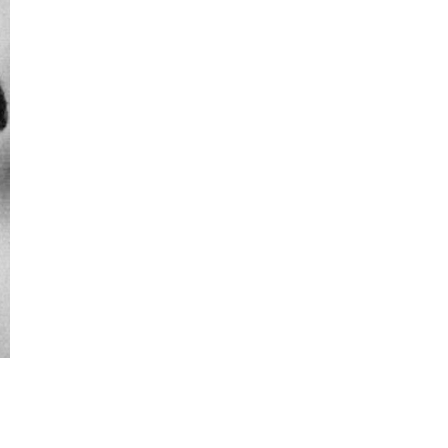
കവിത
കവിത
പ്രണയാനുസാരം
ചിത്ര പാടുമ്പോള്‍