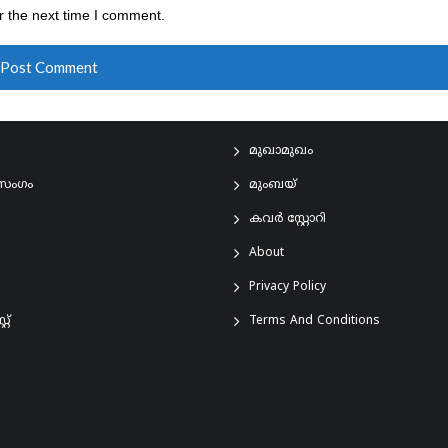
r the next time I comment.
മുഖാമുഖം
രസംഗം
മുംബയ്
കവർ സ്റ്റോറി
About
Privacy Policy
്റ്
Terms And Conditions