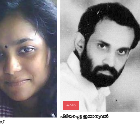
കവിത
പ്രിയപ്പെട്ട ഇമ്മാനുവല്‍
സ്