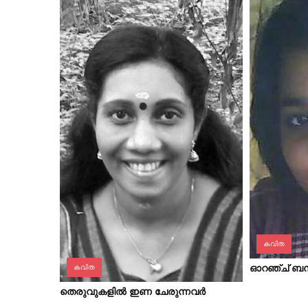
കവിത
ഓറഞ്ച് ബ
കവിത
തെരുവുകളില്‍ ഇണ ചേരുന്നവര്‍