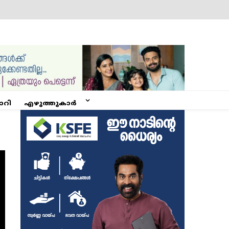
ോറി
എഴുത്തുകാർ