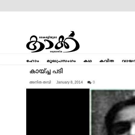
Skip
to
content
Mumbai Kaakka
Kairali's Kaakka
ഹോം
മുഖപ്രസംഗം
കഥ
കവിത
വായ
കായ്ച്ച പടി
അനിത തമ്പി
January 8, 2014
0