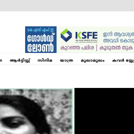
ന
ആര്‍ട്ടിസ്റ്റ്
സിനിമ
യാത്ര
മുഖാമുഖം
കവർ സ്റ്റ