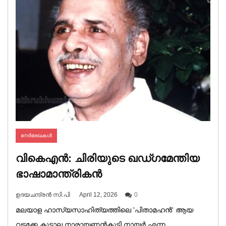
നേര്‍രേഖകള്‍
വികെഎന്‍: ചിരിയുടെ ഖഡ്‌ഗമേന്തിയ
ഭാഷാമാന്ത്രികന്‍
ഉദയചന്ദ്രന്‍ സി.പി
April 12, 2026
0
മലയാള ഹാസ്യസാഹിത്യത്തിലെ 'പിതാമഹന്‍' ആയ
വടക്കേ കൂട്ടാല നാരായണന്‍കുട്ടി നായര്‍ എന്ന