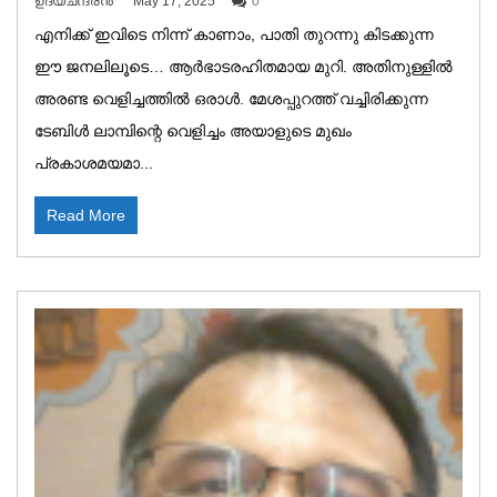
ഉദയചന്ദ്രൻ
May 17, 2025
0
എനിക്ക് ഇവിടെ നിന്ന് കാണാം, പാതി തുറന്നു കിടക്കുന്ന
ഈ ജനലിലൂടെ… ആർഭാടരഹിതമായ മുറി. അതിനുള്ളിൽ
അരണ്ട വെളിച്ചത്തിൽ ഒരാൾ. മേശപ്പുറത്ത് വച്ചിരിക്കുന്ന
ടേബിൾ ലാമ്പിന്റെ വെളിച്ചം അയാളുടെ മുഖം
പ്രകാശമയമാ...
Read More