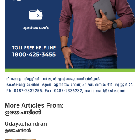
More Articles From:
ഉദയചന്ദ്രൻ
Udayachandran
ഉദയചന്ദ്രൻ