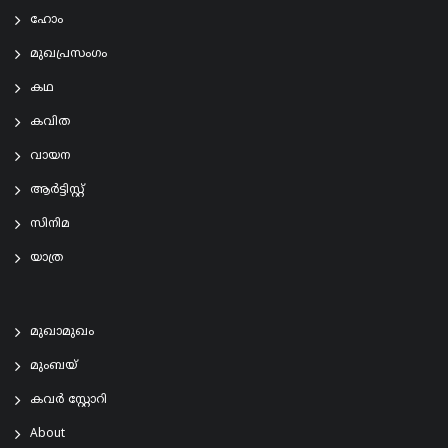
ഹോം
മുഖപ്രസംഗം
കഥ
കവിത
വായന
ആര്‍ട്ടിസ്റ്റ്
സിനിമ
യാത്ര
മുഖാമുഖം
മുംബയ്
കവർ സ്റ്റോറി
About