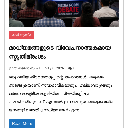
കവർ സ്റ്റോറി3
മാധ്യമങ്ങളുടെ വിവേചനാത്മകമായ
സ്മൃതിഭ്രംശം
ഉദയചന്ദ്രൻ സി പി
May 6, 2026
0
ഒരു വലിയ തിരഞ്ഞെടുപ്പിന്റെ ആരവങ്ങൾ പതുക്കെ
അടങ്ങുകയാണ്. സ്വാഭാവികമായും, എല്ലാവരുടെയും
ശ്രദ്ധ രാഷ്ട്രീയ കളരിയിലെ വിജയികളിലും
പരാജിതരിലുമാണ്. എന്നാൽ ഈ അനുഭവങ്ങളെയെല്ലാം
ജനങ്ങളിലെത്തിച്ച മാധ്യമങ്ങൾ എന്ന...
Read More