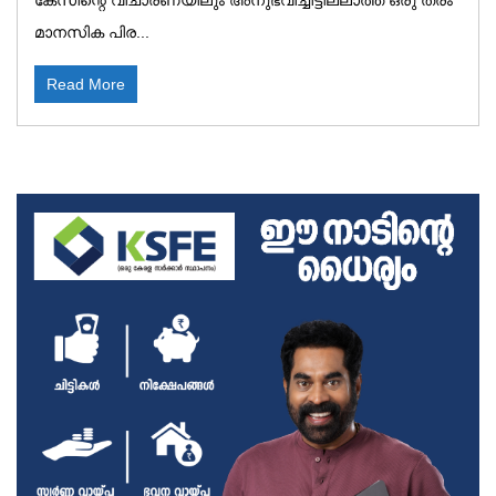
കേസിന്റെ വിചാരണയിലും അനുഭവിച്ചിട്ടില്ലാത്ത ഒരു തരം
മാനസിക പിര...
Read More