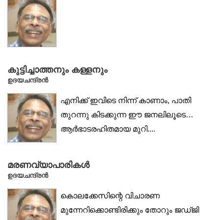
കുട്ടിച്ചാത്തനും കള്ളനും
ഉദയചന്ദ്രൻ
എനിക്ക് ഇവിടെ നിന്ന് കാണാം, പാതി
തുറന്നു കിടക്കുന്ന ഈ ജനലിലൂടെ…
ആർഭാടരഹിതമായ മുറി....
മരണവ്യാപാരികൾ
ഉദയചന്ദ്രൻ
കൊലക്കേസിന്റെ വിചാരണ
മുന്നേറിക്കൊണ്ടിരിക്കും തോറും ജഡ്ജി