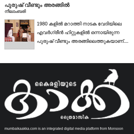
പുരുഷ് വീണ്ടും അരങ്ങിൽ
നീലാംബരി
1980 കളിൽ മറാത്തി നാടക വേദിയിലെ
എവർഗ്രീൻ ഹിറ്റുകളിൽ ഒന്നായിരുന്ന
പുരുഷ് വീണ്ടും അരങ്ങിലെത്തുകയാണ്....
mumbaikaakka.com is an integrated digital media platform from Monsoon