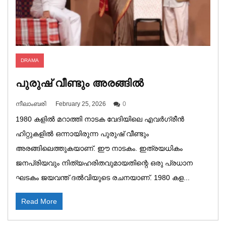
DRAMA
പുരുഷ് വീണ്ടും അരങ്ങിൽ
നീലാംബരി
February 25, 2026
0
1980 കളിൽ മറാത്തി നാടക വേദിയിലെ എവർഗ്രീൻ
ഹിറ്റുകളിൽ ഒന്നായിരുന്ന പുരുഷ് വീണ്ടും
അരങ്ങിലെത്തുകയാണ്. ഈ നാടകം. ഇത്രയധികം
ജനപ്രിയവും നിത്യഹരിതവുമായതിന്റെ ഒരു പ്രധാന
ഘടകം ജയവന്ത് ദൽവിയുടെ രചനയാണ്. 1980 കള...
Read More