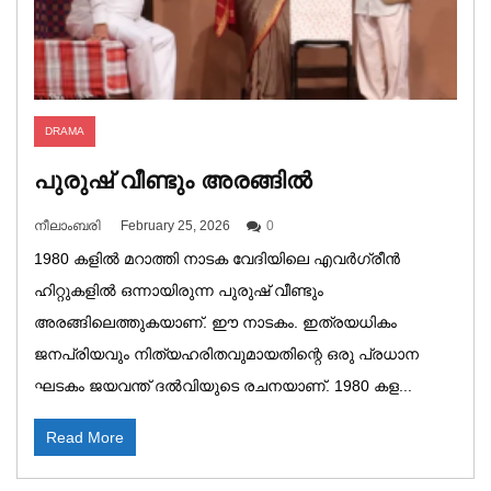
DRAMA
പുരുഷ് വീണ്ടും അരങ്ങിൽ
നീലാംബരി
February 25, 2026
0
1980 കളിൽ മറാത്തി നാടക വേദിയിലെ എവർഗ്രീൻ
ഹിറ്റുകളിൽ ഒന്നായിരുന്ന പുരുഷ് വീണ്ടും
അരങ്ങിലെത്തുകയാണ്. ഈ നാടകം. ഇത്രയധികം
ജനപ്രിയവും നിത്യഹരിതവുമായതിന്റെ ഒരു പ്രധാന
ഘടകം ജയവന്ത് ദൽവിയുടെ രചനയാണ്. 1980 കള...
Read More