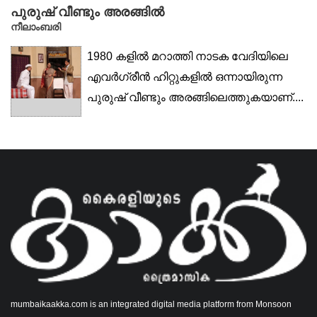
പുരുഷ് വീണ്ടും അരങ്ങിൽ
നീലാംബരി
1980 കളിൽ മറാത്തി നാടക വേദിയിലെ
എവർഗ്രീൻ ഹിറ്റുകളിൽ ഒന്നായിരുന്ന
പുരുഷ് വീണ്ടും അരങ്ങിലെത്തുകയാണ്....
mumbaikaakka.com is an integrated digital media platform from Monsoon