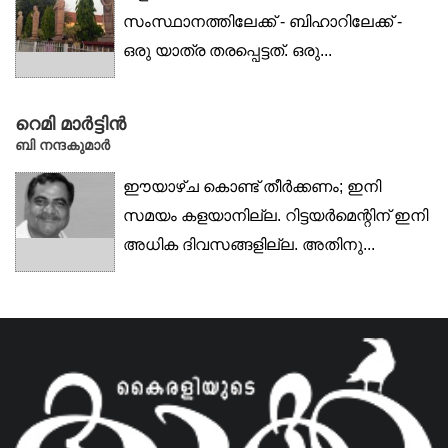
സംസ്ഥാനത്തിലേക്ക് - ബിഹാറിലേക്ക് -
ഒരു യാത്ര തരപ്പെട്ടത്. ഒരു...
റെമി മാർട്ടിൻ
ബി നന്ദകുമാർ
ഈയാഴ്ച കൊണ്ട് തീർക്കണം; ഇനി
സമയം കളയാനില്ല. റിട്ടയർമെന്റിന് ഇനി
അധിക ദിവസങ്ങളില്ല. അതിനു...