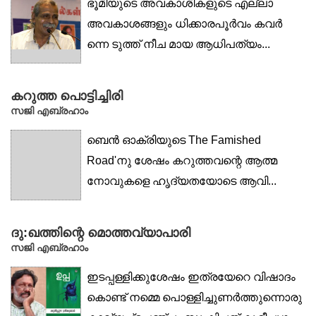
ഭൂമിയുടെ അവകാശികളുടെ എല്ലാ
അവകാശങ്ങളും ധിക്കാരപൂർവം കവർ
ന്നെ ടുത്ത് നീച മായ ആധിപത്യം...
കറുത്ത പൊട്ടിച്ചിരി
സജി എബ്രഹാം
ബെൻ ഓക്രിയുടെ The Famished
Road'നു ശേഷം കറുത്തവന്റെ ആത്മ
നോവുകളെ ഹൃദ്യതയോടെ ആവി...
ദു:ഖത്തിന്റെ മൊത്തവ്യാപാരി
സജി എബ്രഹാം
ഇടപ്പള്ളിക്കുശേഷം ഇത്രയേറെ വിഷാദം
കൊണ്ട് നമ്മെ പൊള്ളിച്ചുണർത്തുന്നൊരു