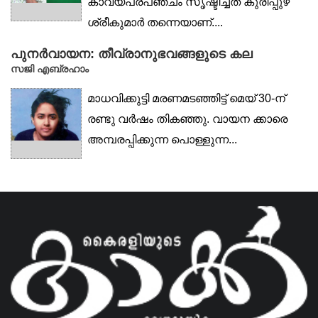
കാവ്യപ്രപഞ്ചം സൃഷ്ടിച്ചത് കുരീപ്പുഴ
ശ്രീകുമാർ തന്നെയാണ്....
പുനർവായന: തീവ്രാനുഭവങ്ങളുടെ കല
സജി എബ്രഹാം
മാധവിക്കുട്ടി മരണമടഞ്ഞിട്ട് മെയ് 30-ന്
രണ്ടു വർഷം തികഞ്ഞു. വായന ക്കാരെ
അമ്പരപ്പിക്കുന്ന പൊള്ളുന്ന...