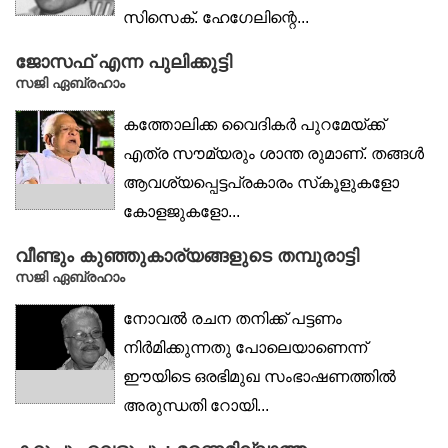
സിസെക്. ഹേഗേലിന്റെ...
ജോസഫ് എന്ന പുലിക്കുട്ടി
സജി ഏബ്രഹാം
കത്തോലിക്ക വൈദികർ പുറമേയ്ക്ക്
എത്ര സൗമ്യരും ശാന്ത രുമാണ്. തങ്ങൾ
ആവശ്യപ്പെട്ടപ്രകാരം സ്‌കൂളുകളോ
കോളജുകളോ...
വീണ്ടും കുഞ്ഞുകാര്യങ്ങളുടെ തമ്പുരാട്ടി
സജി ഏബ്രഹാം
നോവൽ രചന തനിക്ക് പട്ടണം
നിർമിക്കുന്നതു പോലെയാണെന്ന്
ഈയിടെ ഒരഭിമുഖ സംഭാഷണത്തിൽ
അരുന്ധതി റോയി...