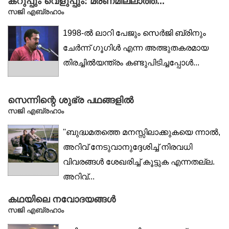
കറുപ്പും വെളുപ്പും: മരണമില്ലാത്ത...
സജി എബ്രഹാം
1998-ൽ ലാറി പേജും സെർജി ബ്രിനും
ചേർന്ന് ഗൂഗിൾ എന്ന അത്ഭുതകരമായ
തിരച്ചിൽയന്ത്രം കണ്ടുപിടിച്ചപ്പോൾ...
സെന്നിന്റെ ശുഭ്ര പഥങ്ങളിൽ
സജി എബ്രഹാം
''ബുദ്ധമതത്തെ മനസ്സിലാക്കുകയെ ന്നാൽ,
അറിവ് നേടുവാനുദ്ദേശിച്ച് നിരവധി
വിവരങ്ങൾ ശേഖരിച്ച് കൂട്ടുക എന്നതല്ല.
അറിവ്...
കഥയിലെ നവോദയങ്ങൾ
സജി എബ്രഹാം