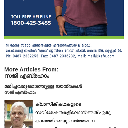
More Articles From:
സജി എബ്രഹാം
മരിച്ചവരുമൊത്തുള്ള യാത്രകൾ
സജി എബ്രഹാം
ക്ലാസിക് കഥകളുടെ
സവിശേഷതകളിലൊന്ന് അത് ഏതു
കാലത്തിലെയും വർത്തമാന