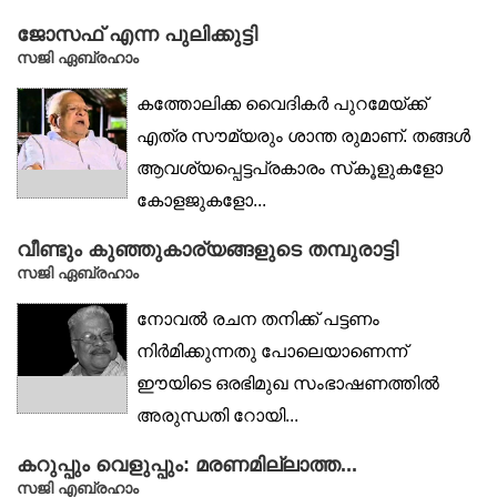
ജോസഫ് എന്ന പുലിക്കുട്ടി
സജി ഏബ്രഹാം
കത്തോലിക്ക വൈദികർ പുറമേയ്ക്ക്
എത്ര സൗമ്യരും ശാന്ത രുമാണ്. തങ്ങൾ
ആവശ്യപ്പെട്ടപ്രകാരം സ്‌കൂളുകളോ
കോളജുകളോ...
വീണ്ടും കുഞ്ഞുകാര്യങ്ങളുടെ തമ്പുരാട്ടി
സജി ഏബ്രഹാം
നോവൽ രചന തനിക്ക് പട്ടണം
നിർമിക്കുന്നതു പോലെയാണെന്ന്
ഈയിടെ ഒരഭിമുഖ സംഭാഷണത്തിൽ
അരുന്ധതി റോയി...
കറുപ്പും വെളുപ്പും: മരണമില്ലാത്ത...
സജി എബ്രഹാം