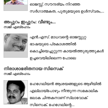
ഓജസ്സ്, സൗന്ദര്യം നിറഞ്ഞ
സർഗാത്മകത, പുതുമയുടെ ഉൾസ്വരം,...
അപ്പുറം ഇപ്പുറം: വീണ്ടും...
സജി എബ്രഹാം
എൻ.എസ്. മാധവന്റെ ഓജസ്സുറ്റ
ഭാഷയുടെ പ്രകാശത്തിൽ
കൊച്ചിയെച്ചുറ്റുന്ന കായൽത്തുരുത്തുകൾ
ഉച്ചവെയിലിലെന്ന പോലെ
തിളങ്ങിയപ്പോൾ, മത്തേവുസാശാരിയും...
നിരാശാഭരിതനായ സിസെക്
സജി എബ്രഹാം
ഹേഗേലിയൻ ആശയങ്ങളുടെ ആഴിയിൽ
എല്ലായ്‌പോഴും നീന്തുന്ന സമകാലിക
ലോക ചിന്തകനാണ് സ്ലാവോക്
സിസെക്. ഹേഗേലിന്റെ...