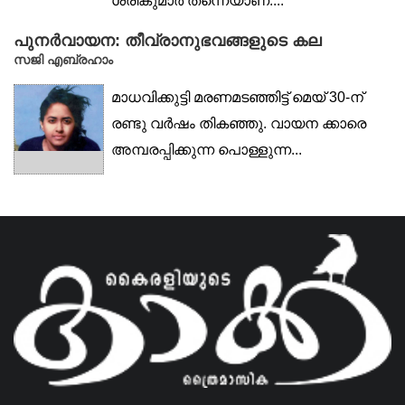
ശ്രീകുമാർ തന്നെയാണ്....
പുനർവായന: തീവ്രാനുഭവങ്ങളുടെ കല
സജി എബ്രഹാം
മാധവിക്കുട്ടി മരണമടഞ്ഞിട്ട് മെയ് 30-ന്
രണ്ടു വർഷം തികഞ്ഞു. വായന ക്കാരെ
അമ്പരപ്പിക്കുന്ന പൊള്ളുന്ന...