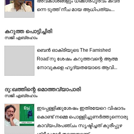
അവകാശങ്ങളും ധിക്കാരപൂർവം കവർ
ന്നെ ടുത്ത് നീച മായ ആധിപത്യം...
കറുത്ത പൊട്ടിച്ചിരി
സജി എബ്രഹാം
ബെൻ ഓക്രിയുടെ The Famished
Road'നു ശേഷം കറുത്തവന്റെ ആത്മ
നോവുകളെ ഹൃദ്യതയോടെ ആവി...
ദു:ഖത്തിന്റെ മൊത്തവ്യാപാരി
സജി എബ്രഹാം
ഇടപ്പള്ളിക്കുശേഷം ഇത്രയേറെ വിഷാദം
കൊണ്ട് നമ്മെ പൊള്ളിച്ചുണർത്തുന്നൊരു
കാവ്യപ്രപഞ്ചം സൃഷ്ടിച്ചത് കുരീപ്പുഴ