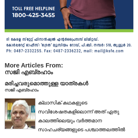
More Articles From:
സജി എബ്രഹാം
മരിച്ചവരുമൊത്തുള്ള യാത്രകൾ
സജി എബ്രഹാം
ക്ലാസിക് കഥകളുടെ
സവിശേഷതകളിലൊന്ന് അത് ഏതു
കാലത്തിലെയും വർത്തമാന
സാഹചര്യങ്ങളുടെ പശ്ചാത്തലത്തിൽ