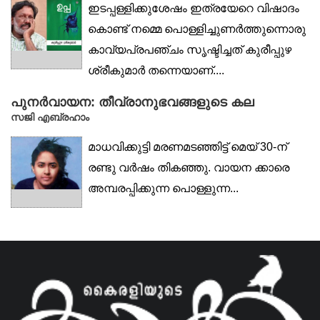
ഇടപ്പള്ളിക്കുശേഷം ഇത്രയേറെ വിഷാദം
കൊണ്ട് നമ്മെ പൊള്ളിച്ചുണർത്തുന്നൊരു
കാവ്യപ്രപഞ്ചം സൃഷ്ടിച്ചത് കുരീപ്പുഴ
ശ്രീകുമാർ തന്നെയാണ്....
പുനർവായന: തീവ്രാനുഭവങ്ങളുടെ കല
സജി എബ്രഹാം
മാധവിക്കുട്ടി മരണമടഞ്ഞിട്ട് മെയ് 30-ന്
രണ്ടു വർഷം തികഞ്ഞു. വായന ക്കാരെ
അമ്പരപ്പിക്കുന്ന പൊള്ളുന്ന...