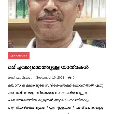
LEKHANAM-5
മരിച്ചവരുമൊത്തുള്ള യാത്രകൾ
സജി എബ്രഹാം
September 10, 2023
0
ക്ലാസിക് കഥകളുടെ സവിശേഷതകളിലൊന്ന് അത് ഏതു
കാലത്തിലെയും വർത്തമാന സാഹചര്യങ്ങളുടെ
പശ്ചാത്തലത്തിൽ കൂടുതൽ ആലോചനാഭരിതവും
ആസ്വാദ്യകരവുമാണ് എന്നുള്ളതാണ്. അത് രചിക്കപ്പെട്ട