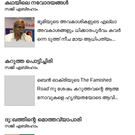
കഥയിലെ നവോദയങ്ങൾ
സജി എബ്രഹാം
ഭൂമിയുടെ അവകാശികളുടെ എല്ലാ
അവകാശങ്ങളും ധിക്കാരപൂർവം കവർ
ന്നെ ടുത്ത് നീച മായ ആധിപത്യം...
കറുത്ത പൊട്ടിച്ചിരി
സജി എബ്രഹാം
ബെൻ ഓക്രിയുടെ The Famished
Road'നു ശേഷം കറുത്തവന്റെ ആത്മ
നോവുകളെ ഹൃദ്യതയോടെ ആവി...
ദു:ഖത്തിന്റെ മൊത്തവ്യാപാരി
സജി എബ്രഹാം