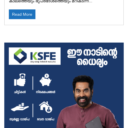
കാലത്തെയും ഭൂപ്രദേശത്തെയും മറികടന്ന...
Read More