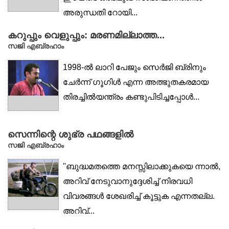
അരുന്ധതി റോയി...
കറുപ്പും വെളുപ്പും: മരണമില്ലാത്ത...
സജി എബ്രഹാം
1998-ൽ ലാറി പേജും സെർജി ബ്രിനും
ചേർന്ന് ഗൂഗിൾ എന്ന അത്ഭുതകരമായ
തിരച്ചിൽയന്ത്രം കണ്ടുപിടിച്ചപ്പോൾ...
സെന്നിന്റെ ശുഭ്ര പഥങ്ങളിൽ
സജി എബ്രഹാം
''ബുദ്ധമതത്തെ മനസ്സിലാക്കുകയെ ന്നാൽ,
അറിവ് നേടുവാനുദ്ദേശിച്ച് നിരവധി
വിവരങ്ങൾ ശേഖരിച്ച് കൂട്ടുക എന്നതല്ല.
അറിവ്...