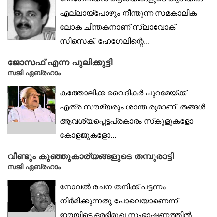
എല്ലായ്‌പോഴും നീന്തുന്ന സമകാലിക
ലോക ചിന്തകനാണ് സ്ലാവോക്
സിസെക്. ഹേഗേലിന്റെ...
ജോസഫ് എന്ന പുലിക്കുട്ടി
സജി ഏബ്രഹാം
കത്തോലിക്ക വൈദികർ പുറമേയ്ക്ക്
എത്ര സൗമ്യരും ശാന്ത രുമാണ്. തങ്ങൾ
ആവശ്യപ്പെട്ടപ്രകാരം സ്‌കൂളുകളോ
കോളജുകളോ...
വീണ്ടും കുഞ്ഞുകാര്യങ്ങളുടെ തമ്പുരാട്ടി
സജി ഏബ്രഹാം
നോവൽ രചന തനിക്ക് പട്ടണം
നിർമിക്കുന്നതു പോലെയാണെന്ന്
ഈയിടെ ഒരഭിമുഖ സംഭാഷണത്തിൽ