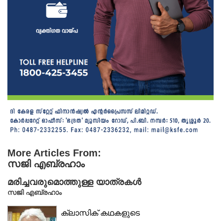
More Articles From:
സജി എബ്രഹാം
മരിച്ചവരുമൊത്തുള്ള യാത്രകൾ
സജി എബ്രഹാം
ക്ലാസിക് കഥകളുടെ