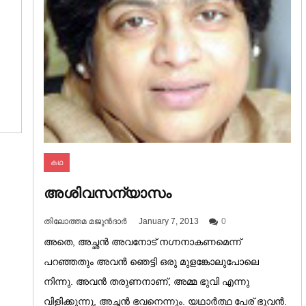
കഥ
അശിവസന്യാസം
തിലോത്തമ മജുൻദാർ
January 7, 2013
0
അതെ, അച്ഛൻ അവനോട് നഗ്നനാകണമെന്ന്
പറഞ്ഞതും അവൻ ഞെട്ടി ഒരു മുളങ്കോലുപോലെ
നിന്നു. അവൻ തരുണനാണ്, അമ്മ ഭുവി എന്നു
വിളിക്കുന്നു, അച്ഛൻ ഭവനെന്നും. യഥാർത്ഥ പേര് ഭുവൻ.