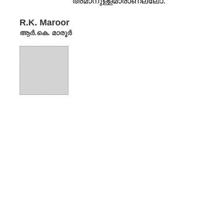
അമാനുള്ളമാരാണല്ലോ.
''എന്തിനീ പാവം വൃദ്ധൻ ഈ
R.K. Maroor
പടുമരത്തിൽ തൂങ്ങിമരിച്ചു''
ആർ.കെ. മാരൂർ
മടിച്ചുമടിച്ചാണങ്കിലും...