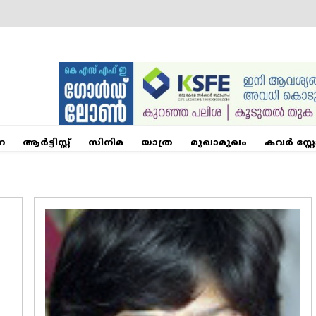
ന
ആര്‍ട്ടിസ്റ്റ്
സിനിമ
യാത്ര
മുഖാമുഖം
കവർ സ്റ്റ