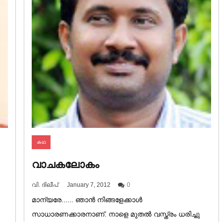
കഥ
വാചകലോകം
വി. ദിലീപ്
January 7, 2012
0
മാന്യരേ...... ഞാൻ നിങ്ങളേക്കാൾ
സാധാരണക്കാരനാണ്. നാളെ മുതൽ വസ്ത്രം ധരിച്ചു