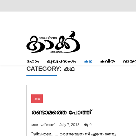
Skip
to
content
Mumbai Kaakka
Kairali's Kaakka
ഹോം
മുഖപ്രസംഗം
കഥ
കവിത
വായ
CATEGORY:
കഥ
കഥ
രണ്ടാമത്തെ പോത്ത്
രാകേഷ് നാഥ്
July 7, 2013
0
''ജീവിതമേ...... മരണവേദന നീ എന്നേ തന്നു