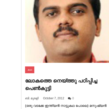
കഥ
ലോകത്തെ നെയ്ത്തു പഠിപ്പിച്ച
പെൺകുട്ടി
ബി. മുരളി
October 7, 2012
0
(ഒരു വടക്കേ ഇന്ത്യൻ നാട്ടുകഥ പോലെ) മനുഷ്യൻ