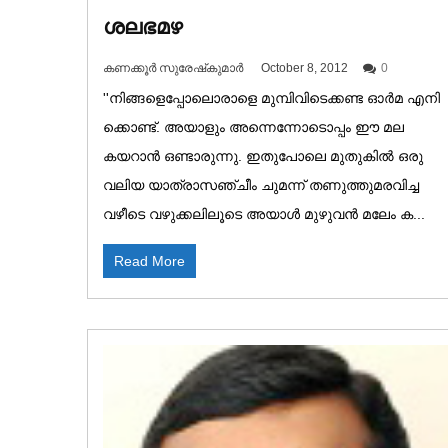
ശലഭമഴ
കണക്കൂർ സുരേഷ്‌കുമാർ
October 8, 2012
0
''നിങ്ങളെപ്പോലൊരാളെ മുമ്പിവിടെക്കണ്ട ഓർമ എനി
ക്കൊണ്ട്. അയാളും അന്നെന്നോടൊപ്പം ഈ മല
കയറാൻ ഒണ്ടാരുന്നു. ഇതുപോലെ മുതുകിൽ ഒരു
വലിയ യാത്രാസഞ്ചീം ചുമന്ന് തണുത്തുമരവിച്ച
വഴീടെ വഴുക്കലിലൂടെ അയാൾ മുഴുവൻ മലേം ക...
Read More