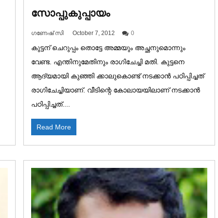
സോപ്പുകുപ്പായം
ഗണേഷ് സി
October 7, 2012
0
കുട്ടന് ചെറുപ്പം തൊട്ടേ അമ്മയും അച്ഛനുമൊന്നും
വേണ്ട. എന്തിനുമേതിനും രാഗിചേച്ചി മതി. കുട്ടനെ
ആദ്യമായി കുഞ്ഞി ക്കാലുകൊണ്ട് നടക്കാൻ പഠിപ്പിച്ചത്
രാഗിചേച്ചിയാണ്. വീടിന്റെ കോലായയിലാണ് നടക്കാൻ
പഠിപ്പിച്ചത്....
Read More