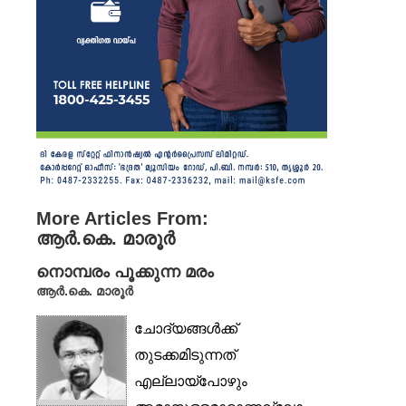
More Articles From:
ആർ.കെ. മാരൂർ
നൊമ്പരം പൂക്കുന്ന മരം
ആർ.കെ. മാരൂർ
ചോദ്യങ്ങൾക്ക്
തുടക്കമിടുന്നത്
എല്ലായ്‌പോഴും