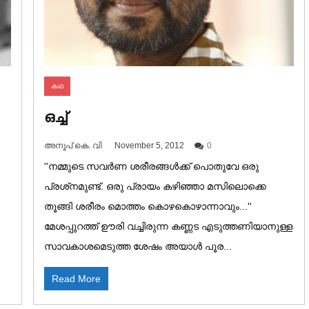
കഥ
ഒച്ച്
അനൂപ് കെ. വി
November 5, 2012
0
''നമ്മുടെ സവർണ ശരീരങ്ങൾക്ക് പൊതുവേ ഒരു
പ്രശ്‌നമുണ്ട്. ഒരു പ്രായം കഴിഞ്ഞാ മസിലൊക്കെ
തൂങ്ങി ശരീരം മൊത്തം കൊഴകൊഴാന്നാവും...''
മേശപ്പുറത്ത് ഊരി വച്ചിരുന്ന കണ്ണട എടുത്തണിയാനുള്ള
സാവകാശമെടുത്ത ശേഷം അയാൾ പൂര...
Read More