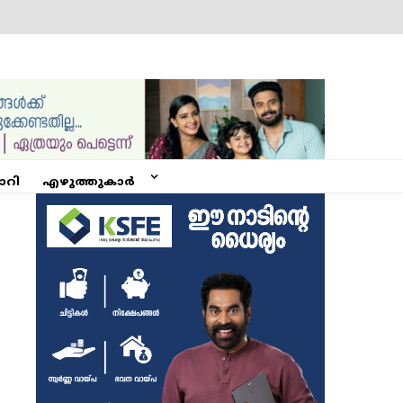
ോറി
എഴുത്തുകാർ