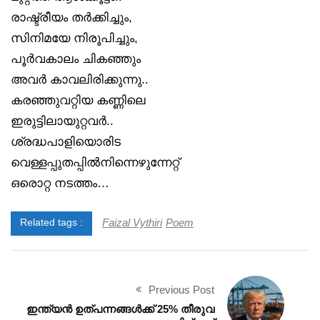
രാഷ്ട്രീയം തർക്കിച്ചും,
സിനിമയേ നിരൂപിച്ചും,
പൂർവകാലം ചികഞ്ഞും
അവർ കാവലിരിക്കുന്നു..
കരഞ്ഞുവറ്റിയ കണ്ണിലെ
ഇരുട്ടിലായുറ്റവർ..
ശ്രദ്ധപാളിയൊരിട
വെള്ളപ്പുതപ്പിൽനിന്നെഴുന്നേറ്റ്
ഒരൊറ്റ നടത്തം…
Faizal Vythiri
Poem
Related tags :
Previous Post
ഇന്ത്യൻ ഉത്പന്നങ്ങൾക്ക് 25% തീരുവ