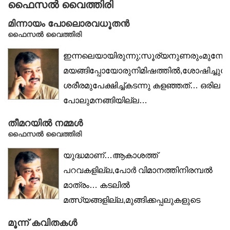
ഫൈസൽ വൈത്തിരി
മിന്നായം പോലൊരവധൂതൻ
ഫൈസൽ വൈത്തിരി
ഇന്നലെയായിരുന്നു;സൂര്യനുണരുംമുന്നേ,കൂ
മയങ്ങിപ്പോയോരുനിമിഷത്തിൽ,ശോഷിച്ചു
ശരീരമുപേക്ഷിച്ച്കടന്നു കളഞ്ഞത്… ഒരില
പോലുമനങ്ങിയില്ല…
നിന്നന്ത്യനിശ്വാസവും കേട്ടില്ല…
തീമറയിൽ നമ്മൾ
ആശുപത്രിക്കു
ഫൈസൽ വൈത്തിരി
പിന്നിലെകാപ്പിത്തോട്ടത്തിനന്നേരംനിന്റെ
യുദ്ധമാണ്…ആകാശത്ത്
ഗന്ധമായിരുന്നുവെന്ന്ആരുമറിഞ്ഞില്ല…
പറവകളില്ല,പോർ വിമാനത്തിനിരമ്പൽ
നിന്റെ
മാത്രം… കടലിൽ
പ്രാർത്ഥനയിൽവിരിഞ്ഞതാണ്ഞങ്ങളുടെ...
മത്സ്യങ്ങളില്ല,മുങ്ങിക്കപ്പലുകളുടെ
അലകൾ മാത്രം.. കരയിൽ ഉല്ലാസ്സ
മൂന്ന് കവിതകൾ
ചിരികളില്ല,ടാങ്കുകളുടെ...