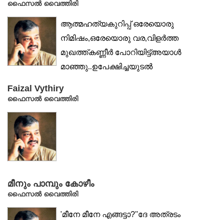
ഫൈസൽ വൈത്തിരി
ആത്മഹത്യകുറിപ്പ് ഒരേയൊരു
നിമിഷം,ഒരേയൊരു വര,വിളര്‍ത്ത
മുഖത്ത്കണ്ണീർ പോറിയിട്ട്അയാൾ
മാഞ്ഞു..ഉപേക്ഷിച്ചയുടൽ
മാത്രംതൂങ്ങിയാടുന്നു… അശാന്തം
Faizal Vythiry
തൂങ്ങിമരിച്ചെന്ന്
ഫൈസൽ വൈത്തിരി
ചിലർ,തൂക്കിയതോയെന്നും...
മീനും പാമ്പും കോഴീം
ഫൈസൽ വൈത്തിരി
'മീനേ മീനേ എങ്ങട്ടാ?''ദേ അത്രടം