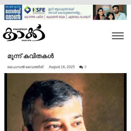
Skip
to
content
Mumbai Kaakka
Kairali's Kaakka
മൂന്ന് കവിതകൾ
ഫൈസൽ വൈത്തിരി
August 16, 2025
0