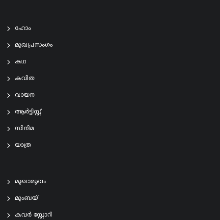
ഹോം
മുഖപ്രസംഗം
കഥ
കവിത
വായന
ആര്‍ട്ടിസ്റ്റ്
സിനിമ
യാത്ര
മുഖാമുഖം
മുംബയ്
കവർ സ്റ്റോറി