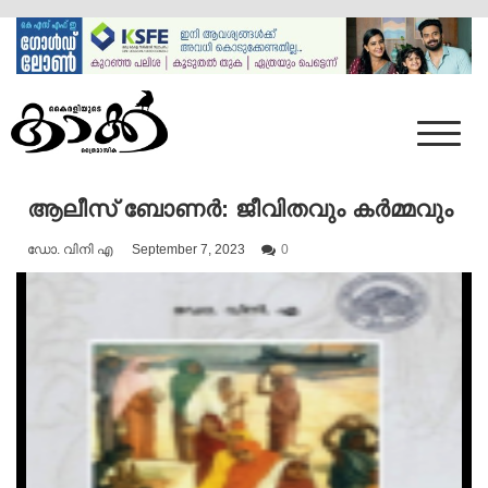
Skip
to
content
Mumbai Kaakka
Kairali's Kaakka
ആലീസ് ബോണർ: ജീവിതവും കർമ്മവും
ഡോ. വിനി എ
September 7, 2023
0