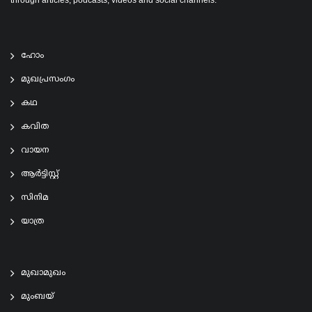
ഹോം
മുഖപ്രസംഗം
കഥ
കവിത
വായന
ആര്‍ട്ടിസ്റ്റ്
സിനിമ
യാത്ര
മുഖാമുഖം
മുംബയ്