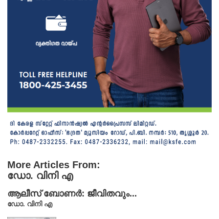
More Articles From:
ഡോ. വിനി എ
ആലീസ് ബോണർ: ജീവിതവും...
ഡോ. വിനി എ