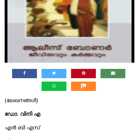
(ലേഖനങ്ങൾ)
ഡോ. വിനി എ
എൻ ബി എസ്