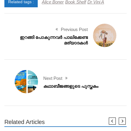
Alice Boner
Book Shelf
Dr Vini A
Related tags :
Previous Post
ഇറങ്ങി പോകുന്നവർ പാലിക്കേണ്ട
മര്യാദകൾ
Next Post
കഥാബീജങ്ങളുടെ പുസ്തകം
Related Articles