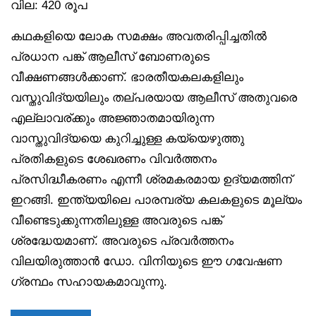
വില: 420 രൂപ
കഥകളിയെ ലോക സമക്ഷം അവതരിപ്പിച്ചതിൽ
പ്രധാന പങ്ക് ആലീസ് ബോണരുടെ
വീക്ഷണങ്ങൾക്കാണ്. ഭാരതീയകലകളിലും
വസ്തുവിദ്യയിലും തല്പരയായ ആലീസ് അതുവരെ
എല്ലാവര്ക്കും അജ്ഞാതമായിരുന്ന
വാസ്തുവിദ്യയെ കുറിച്ചുള്ള കയ്യെഴുത്തു
പ്രതികളുടെ ശേഖരണം വിവർത്തനം
പ്രസിദ്ധീകരണം എന്നീ ശ്രമകരമായ ഉദ്യമത്തിന്
ഇറങ്ങി. ഇന്ത്യയിലെ പാരമ്പര്യ കലകളുടെ മൂല്യം
വീണ്ടെടുക്കുന്നതിലുള്ള അവരുടെ പങ്ക്
ശ്രദ്ധേയമാണ്. അവരുടെ പ്രവർത്തനം
വിലയിരുത്താൻ ഡോ. വിനിയുടെ ഈ ഗവേഷണ
ഗ്രന്ഥം സഹായകമാവുന്നു.