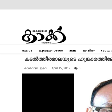
Skip
to
content
Mumbai Kaakka
Kairali's Kaakka
ഹോം
മുഖപ്രസംഗം
കഥ
കവിത
വായ
കടൽത്തീരമാലയുടെ ഹുങ്കാരത്തിലേക
രാജീവ് ജി. ഇടവ
April 15, 2019
0