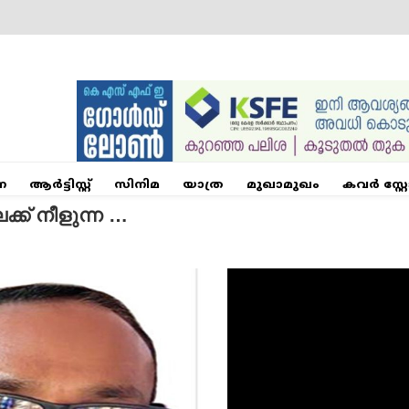
ന
ആര്‍ട്ടിസ്റ്റ്
സിനിമ
യാത്ര
മുഖാമുഖം
കവർ സ്റ്റ
്ക് നീളുന്ന …