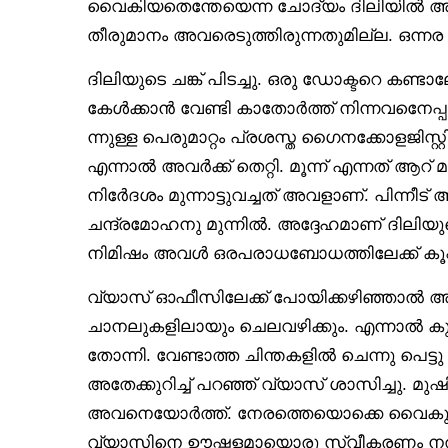
വൈകിയതെന്തേയെന്ന ചോദ്യം ദിലിയിൽ അന്
തീരുമാനം അവരെടുത്തിരുന്നതുമില്ല. ഒന്ന
ദിലിയുടെ ചങ്ക് പിടച്ചു. ഒരു ഡോക്ടറെ കണ്ട
കേൾക്കാൻ വേണ്ടി കാതോർത്ത് നിന്നവനെേപ്
ന്നുള്ള പെരുമാറ്റം പ്രശസ്ത ഗൈനക്കോളജിസ്റ്
എന്നാൽ അവർക്ക് തെറ്റി. മൂന്ന് എന്നത് ആറ
നിർേദശം മുന്നാട്ടുവച്ചത് അവളാണ്. പിന്ന
ചന്ദ്രമോഹനു മുന്നിൽ. അദ്ദേഹമാണ് ദിലിയ
നിമിഷം അവൾ ഒരപരാധബോധത്തിലേക്ക് കൂപ്പ
വ്യാസ് ഓഫീസിലേക്ക് പോയിക്കഴിഞ്ഞാൽ അവ
ചാനലുകളിലായും ചെലവഴിക്കും. എന്നാൽ കു
തോന്നി. വേണ്ടാത്ത ചിന്തകളിൽ ചെന്നു പെട്ടു
അതേക്കുറിച്ച് പറഞ്ഞ് വ്യാസ് ശാസിച്ചു. മു
അവനെയോർത്ത്. നേരത്തെയൊക്കെ വൈകുന്ന
വ്യാസിനെ ഊഷ്മളമായൊരു സ്വീകരണം നൽക