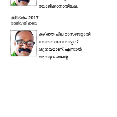
യോജിക്കാനായില്ല.
മാനസികമായി അവൾ
ക്രൈം 2017
തളരുന്നുവെന്ന
രാജീവ് ജി ഇടവ
തോന്നലുണ്ടായപ്പോഴാണ്
കഴിഞ്ഞ ചില മാസങ്ങളായി
ആ വിഷയം...
നഖത്തിലെ നഖപ്പാട്
ശുന്യമാണ്. എന്നാൽ
അബുറഹ്മാന്റെ
ഉത്കണ്ഠയ്ക്കു കാരണം
അതുമാത്രമായിരുന്നില്ല....