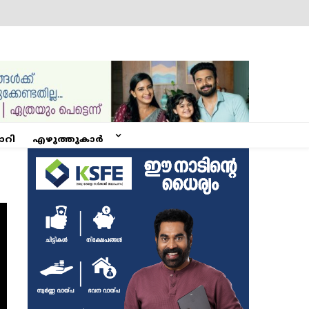
ോറി
എഴുത്തുകാർ