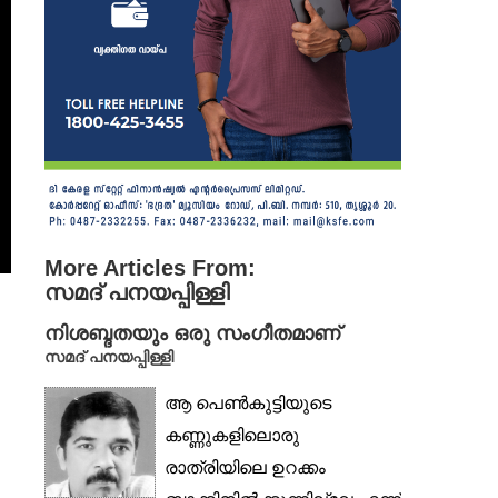
More Articles From:
സമദ് പനയപ്പിള്ളി
നിശബ്ദതയും ഒരു സംഗീതമാണ്
സമദ് പനയപ്പിള്ളി
ആ പെൺകുട്ടിയുടെ
കണ്ണുകളിലൊരു
രാത്രിയിലെ ഉറക്കം