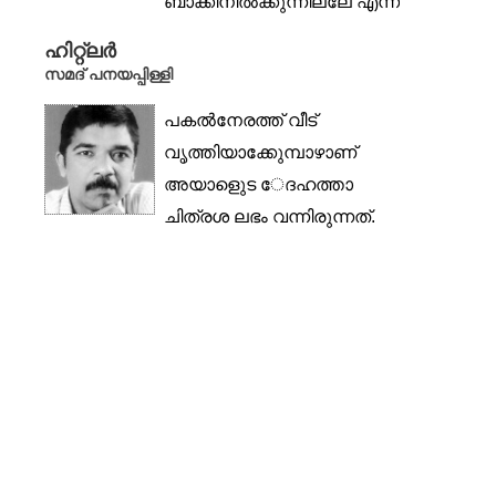
ബാക്കിനിൽക്കുന്നില്ലേ എന്ന്
ചോദിച്ചുകൊണ്ടാണ് ആമി
ഹിറ്റ്ലർ
അതുവരെ തുടർന്ന...
സമദ് പനയപ്പിള്ളി
പകൽനേരത്ത് വീട്
വൃത്തിയാക്കുേമ്പാഴാണ്
അയാളുെട േദഹത്താ
ചിത്രശ ലഭം വന്നിരുന്നത്.
കറുപ്പും വെളുപ്പും കലർന്ന...