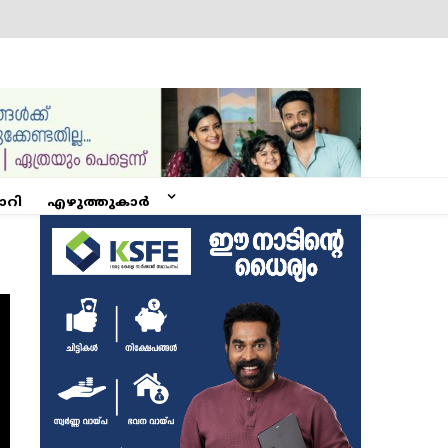
ോറി
എഴുത്തുകാർ