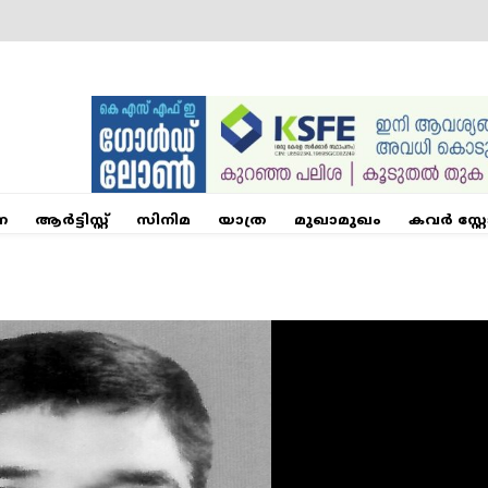
ന
ആര്‍ട്ടിസ്റ്റ്
സിനിമ
യാത്ര
മുഖാമുഖം
കവർ സ്റ്റ