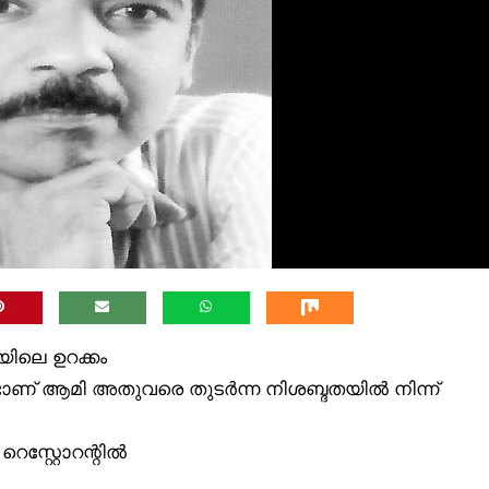
ിലെ ഉറക്കം
ണ്ടാണ് ആമി അതുവരെ തുടർന്ന നിശബ്ദതയിൽ നിന്ന്
െസ്റ്റോറന്റിൽ