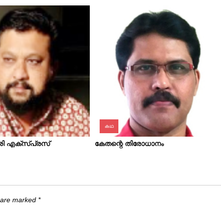
കഥ
ി എക്‌സ്‌പ്രസ്
കേതന്റെ തിരോധാനം
s are marked
*