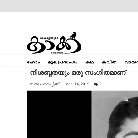
Skip
to
content
Mumbai Kaakka
Kairali's Kaakka
ഹോം
മുഖപ്രസംഗം
കഥ
കവിത
വായ
നിശബ്ദതയും ഒരു സംഗീതമാണ്
സമദ് പനയപ്പിള്ളി
April 14, 2019
0