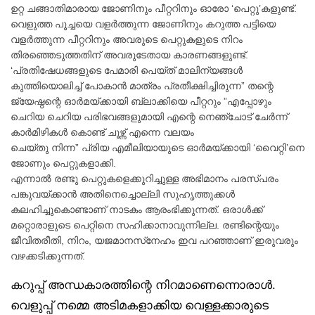
ഉറ്റ ചങ്ങാതിമാരായ ജോണിനും പീറ്ററിനും ഓരോ ‘പെറ്റു’കളുണ്ട്.
വെളുത്ത പൂച്ചയെ വളർത്തുന്ന ജോണിനും കറുത്ത പട്ടിയെ
വളർത്തുന്ന പീറ്ററിനും അവരുടെ പെറ്റുകളുടെ നിറം
തിരഞ്ഞെടുത്തതിന് അവരുടേതായ കാരണങ്ങളുണ്ട്.
‘പ്രതിഷേധങ്ങളുടെ പേമാരി പെയ്ത് മാലിന്യങ്ങൾ
കുത്തിയൊലിച്ച് പോകാൻ മാത്രം പ്രതീക്ഷിച്ചിരുന്ന” തന്റെ
ജ്യേഷ്ഠന്റെ ഓർമയ്ക്കായി ബ്ലാക്കിയെ പീറ്ററും ”എപ്പോഴും
ചെറിയ ചെറിയ പരിഭവങ്ങളുമായി എന്റെ നെഞ്ചോട് ചേർന്ന്
കാർമിഴികൾ കൊണ്ട് ചൂഴ്ന്ന് എന്നെ വലയം
ചെയ്തു നിന്ന” പ്രിയ എമീലിയായുടെ ഓർമയ്ക്കായി ‘വൈറ്റി’നെ
ജോണും പെറ്റുകളാക്കി.
എന്നാൽ രണ്ടു പെറ്റുകളെക്കുറിച്ചുള്ള അഭിമാനം പരസ്പരം
പങ്കുവയ്ക്കാൻ അതിനെച്ചൊല്ലി സുഹൃത്തുക്കൾ
കലഹിച്ചുകൊണ്ടാണ് നാടകം ആരംഭിക്കുന്നത്. ഒരാൾക്ക്
മറ്റൊരാളുടെ പെറ്റിനെ സഹിക്കാനാവുന്നില്ല. രണ്ടിന്റെയും
ജീവിതരീതി, നിറം, യജമാനസ്‌നേഹം ഇവ പറഞ്ഞാണ് ഇരുവരും
വഴക്കടിക്കുന്നത്.
കറുപ്പ് അന്ധകാരത്തിന്റെ നിറമാണെന്നൊരാൾ.
വെളുപ്പ് നമ്മെ അടിമകളാക്കിയ വെള്ളക്കാരുടെ