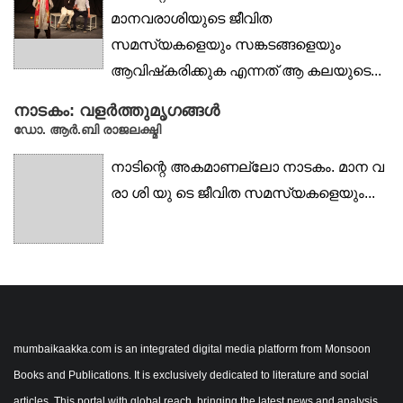
മാനവരാശിയുടെ ജീവിത
സമസ്യകളെയും സങ്കടങ്ങളെയും
ആവിഷ്‌കരിക്കുക എന്നത് ആ കലയുടെ...
നാടകം: വളർത്തുമൃഗങ്ങൾ
ഡോ. ആർ.ബി രാജലക്ഷ്മി
നാടിന്റെ അകമാണല്ലോ നാടകം. മാന വ
രാ ശി യു ടെ ജീവിത സമസ്യകളെയും...
mumbaikaakka.com is an integrated digital media platform from Monsoon
Books and Publications. It is exclusively dedicated to literature and social
articles. This portal with global reach, bringing the latest news and analysis