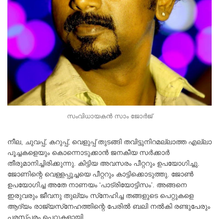
സംവിധായകൻ സാം ജോർജ്
നീല, ചുവപ്പ്, കറുപ്പ്, വെളുപ്പ് തുടങ്ങി തവിട്ടുനിറമല്ലാത്ത എല്ലാ
പൂച്ചകളെയും കൊന്നൊടുക്കാൻ ജനകീയ സർക്കാർ
തീരുമാനിച്ചിരിക്കുന്നു. കിട്ടിയ അവസരം പീറ്ററും ഉപയോഗിച്ചു.
ജോണിന്റെ വെള്ളപ്പൂച്ചയെ പീറ്ററും കാട്ടിക്കൊടുത്തു. ജോൺ
ഉപയോഗിച്ച അതേ നാണയം ‘പാട്രിയോട്ടിസം’. അങ്ങനെ
ഇരുവരും ജീവനു തുല്യം സ്‌നേഹിച്ച തങ്ങളുടെ പെറ്റുകളെ
ആദ്യം രാജ്യസ്‌നേഹത്തിന്റെ പേരിൽ ബലി നൽകി രണ്ടുപേരും
പരസ്പരം പെറ്റുകളായി.