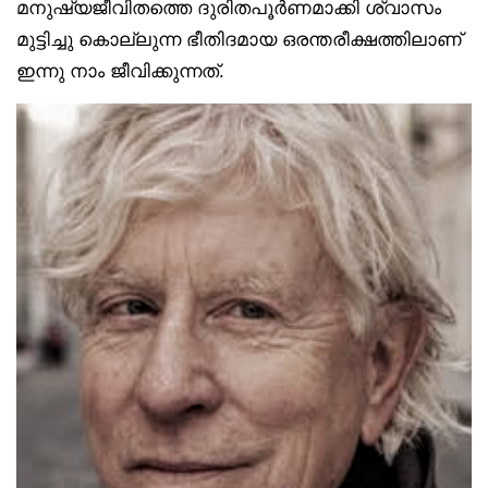
മനുഷ്യജീവിതത്തെ ദുരിതപൂർണമാക്കി ശ്വാസം
മുട്ടിച്ചു കൊല്ലുന്ന ഭീതിദമായ ഒരന്തരീക്ഷത്തിലാണ്
ഇന്നു നാം ജീവിക്കുന്നത്.