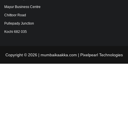
Mayur Business Centre
Chittoor Road
Pullepady Junction
Kochi 682 035
Copyright © 2026 | mumbaikaakka.com |
Pixelpearl Technologies