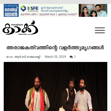
Skip
to
content
Mumbai Kaakka
Kairali's Kaakka
അരാജകത്വത്തിന്റെ വളർത്തുമൃഗങ്ങൾ
ഡോ. ആർ.ബി രാജലക്ഷ്മി
March 25, 2019
0