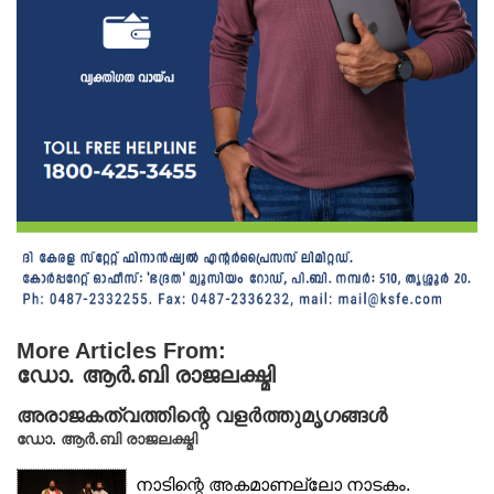
More Articles From:
ഡോ. ആർ.ബി രാജലക്ഷ്മി
അരാജകത്വത്തിന്റെ വളർത്തുമൃഗങ്ങൾ
ഡോ. ആർ.ബി രാജലക്ഷ്മി
നാടിന്റെ അകമാണല്ലോ നാടകം.