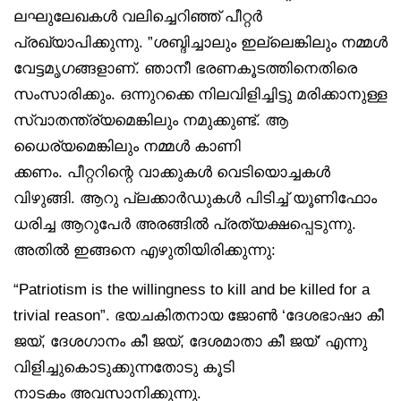
ലഘുലേഖകൾ വലിച്ചെറിഞ്ഞ് പീറ്റർ
പ്രഖ്യാപിക്കുന്നു. ”ശബ്ദിച്ചാലും ഇല്ലെങ്കിലും നമ്മൾ
വേട്ടമൃഗങ്ങളാണ്. ഞാനീ ഭരണകൂടത്തിനെതിരെ
സംസാരിക്കും. ഒന്നുറക്കെ നിലവിളിച്ചിട്ടു മരിക്കാനുള്ള
സ്വാതന്ത്ര്യമെങ്കിലും നമുക്കുണ്ട്. ആ
ധൈര്യമെങ്കിലും നമ്മൾ കാണി
ക്കണം. പീറ്ററിന്റെ വാക്കുകൾ വെടിയൊച്ചകൾ
വിഴുങ്ങി. ആറു പ്ലക്കാർഡുകൾ പിടിച്ച് യൂണിഫോം
ധരിച്ച ആറുപേർ അരങ്ങിൽ പ്രത്യക്ഷപ്പെടുന്നു.
അതിൽ ഇങ്ങനെ എഴുതിയിരിക്കുന്നു:
“Patriotism is the willingness to kill and be killed for a
trivial reason”. ഭയചകിതനായ ജോൺ ‘ദേശഭാഷാ കീ
ജയ്, ദേശഗാനം കീ ജയ്, ദേശമാതാ കീ ജയ്’ എന്നു
വിളിച്ചുകൊടുക്കുന്നതോടു കൂടി
നാടകം അവസാനിക്കുന്നു.