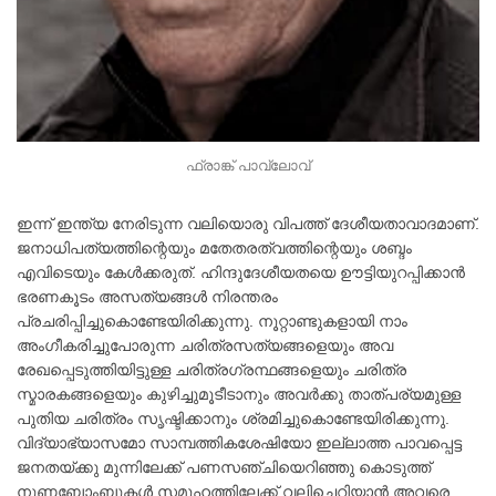
ഫ്രാങ്ക് പാവ്‌ലോവ്
ഇന്ന് ഇന്ത്യ നേരിടുന്ന വലിയൊരു വിപത്ത് ദേശീയതാവാദമാണ്.
ജനാധിപത്യത്തിന്റെയും മതേതരത്വത്തിന്റെയും ശബ്ദം
എവിടെയും കേൾക്കരുത്. ഹിന്ദുദേശീയതയെ ഊട്ടിയുറപ്പിക്കാൻ
ഭരണകൂടം അസത്യങ്ങൾ നിരന്തരം
പ്രചരിപ്പിച്ചുകൊണ്ടേയിരിക്കുന്നു. നൂറ്റാണ്ടുകളായി നാം
അംഗീകരിച്ചുപോരുന്ന ചരിത്രസത്യങ്ങളെയും അവ
രേഖപ്പെടുത്തിയിട്ടുള്ള ചരിത്രഗ്രന്ഥങ്ങളെയും ചരിത്ര
സ്മാരകങ്ങളെയും കുഴിച്ചുമൂടീടാനും അവർക്കു താത്പര്യമുള്ള
പുതിയ ചരിത്രം സൃഷ്ടിക്കാനും ശ്രമിച്ചുകൊണ്ടേയിരിക്കുന്നു.
വിദ്യാഭ്യാസമോ സാമ്പത്തികശേഷിയോ ഇല്ലാത്ത പാവപ്പെട്ട
ജനതയ്ക്കു മുന്നിലേക്ക് പണസഞ്ചിയെറിഞ്ഞു കൊടുത്ത്
നുണബോംബുകൾ സമൂഹത്തിലേക്ക് വലിച്ചെറിയാൻ അവരെ