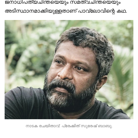
ജനാധിപത്യചിന്തയെയും സമത്വചിന്തയെയും
അടിസ്ഥാനമാക്കിയുള്ളതാണ് പാവ്‌ലോവിന്റെ കഥ.
നാടക രചയിതാവ്: പ്രേംജിത് സുരേഷ് ബാബു.